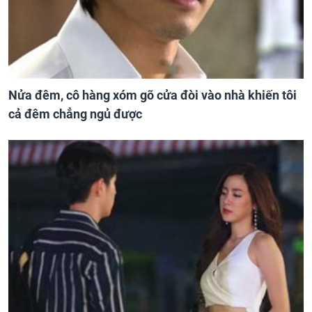
Nửa đêm, cô hàng xóm gõ cửa đòi vào nhà khiến tôi
cả đêm chẳng ngủ được