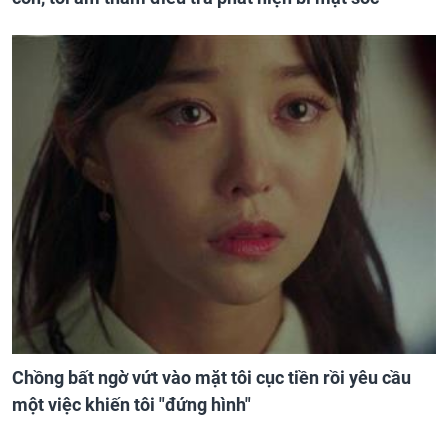
Chồng bất ngờ vứt vào mặt tôi cục tiền rồi yêu cầu
một việc khiến tôi "đứng hình"