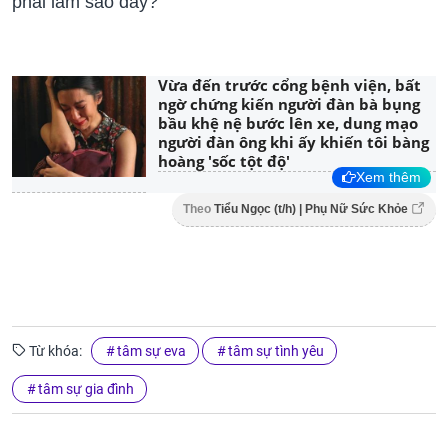
phải làm sao đây?
Vừa đến trước cổng bệnh viện, bất
ngờ chứng kiến người đàn bà bụng
bầu khệ nệ bước lên xe, dung mạo
người đàn ông khi ấy khiến tôi bàng
hoàng 'sốc tột độ'
Xem thêm
Theo
Tiểu Ngọc (t/h) | Phụ Nữ Sức Khỏe
Từ khóa:
tâm sự eva
tâm sự tình yêu
tâm sự gia đình