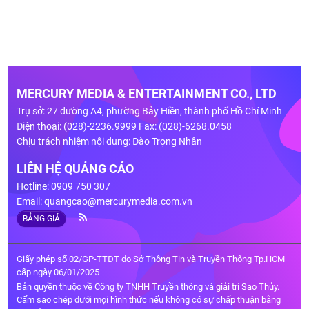
MERCURY MEDIA & ENTERTAINMENT CO., LTD
Trụ sở: 27 đường A4, phường Bảy Hiền, thành phố Hồ Chí Minh
Điện thoại: (028)-2236.9999 Fax: (028)-6268.0458
Chịu trách nhiệm nội dung: Đào Trọng Nhân
LIÊN HỆ QUẢNG CÁO
Hotline: 0909 750 307
Email:
quangcao@mercurymedia.com.vn
BẢNG GIÁ
Giấy phép số 02/GP-TTĐT do Sở Thông Tin và Truyền Thông Tp.HCM
cấp ngày 06/01/2025
Bản quyền thuộc về Công ty TNHH Truyền thông và giải trí Sao Thủy.
Cấm sao chép dưới mọi hình thức nếu không có sự chấp thuận bằng