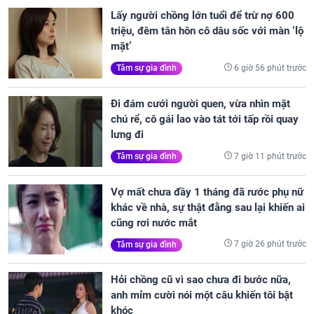
Lấy người chồng lớn tuổi để trừ nợ 600
triệu, đêm tân hôn cô dâu sốc với màn ‘lộ
mặt’
6 giờ 56 phút trước
Tâm sự gia đình
Đi đám cưới người quen, vừa nhìn mặt
chú rể, cô gái lao vào tát tới tấp rồi quay
lưng đi
7 giờ 11 phút trước
Tâm sự gia đình
Vợ mất chưa đầy 1 tháng đã rước phụ nữ
khác về nhà, sự thật đằng sau lại khiến ai
cũng rơi nước mắt
7 giờ 26 phút trước
Tâm sự gia đình
Hỏi chồng cũ vì sao chưa đi bước nữa,
anh mỉm cười nói một câu khiến tôi bật
khóc