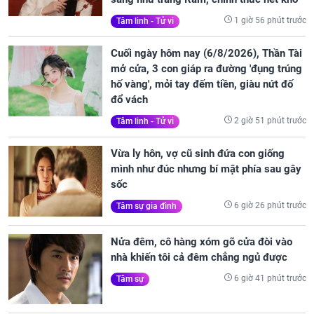
1 giờ 56 phút trước
Tâm linh - Tử vi
Cuối ngày hôm nay (6/8/2026), Thần Tài
mở cửa, 3 con giáp ra đường 'đụng trúng
hố vàng', mỏi tay đếm tiền, giàu nứt đố
đổ vách
2 giờ 51 phút trước
Tâm linh - Tử vi
Vừa ly hôn, vợ cũ sinh đứa con giống
mình như đúc nhưng bí mật phía sau gây
sốc
6 giờ 26 phút trước
Tâm sự gia đình
Nửa đêm, cô hàng xóm gõ cửa đòi vào
nhà khiến tôi cả đêm chẳng ngủ được
6 giờ 41 phút trước
Tâm sự