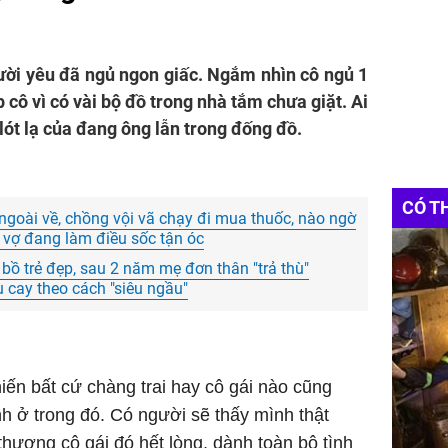
ười yêu đã ngủ ngon giấc. Ngắm nhìn cô ngủ 1
 cô vì có vài bộ đồ trong nhà tắm chưa giặt. Ai
ót lạ của đang ông lẫn trong đống đồ.
CÓ T
a ngoài về, chồng vội vã chạy đi mua thuốc, nào ngờ
y vợ đang làm điều sốc tận óc
bồ trẻ đẹp, sau 2 năm mẹ đơn thân "trả thù"
 cay theo cách "siêu ngầu"
iến bất cứ chàng trai hay cô gái nào cũng
h ở trong đó. Có người sẽ thấy mình thật
thương cô gái đó hết lòng, dành toàn bộ tình