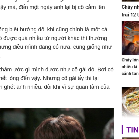
ậy mà, đến một ngày anh lại bị cô cắm lên
Cháy nh
trai 12
ng biết hưởng đôi khi cũng chính là một cái
 có được quá nhiều từ người khác thì thường
những điều mình đang có nữa, cũng giống như
.
Cháy lớn
nhiều ki-
 thầm ước gì mình được như cô gái đó. Bởi có
cảnh tan
ết lòng đến vậy. Nhưng cô gái ấy thì lại
 ghét anh nhiều, đôi khi vì sự quan tâm của
Không ng
TIN
vài nghìn