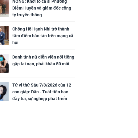
ng dụng tốt
như đúc nhưng bí mật
NÓNG: Khởi tố ca sĩ Phương
khỏe
phía sau gây sốc
Diễm Huyền và giám đốc công
ty truyền thông
Chồng Hồ Hạnh Nhi trở thành
tâm điểm bàn tán trên mạng xã
hội
Danh tính nữ diễn viên nổi tiếng
ứ Sáu
gặp tai nạn, phải khâu 50 mũi
 của 12 con
 - Tuất tiền
túi, sự nghiệp
Tử vi thứ Sáu 7/8/2026 của 12
ển hưng thịnh,
con giáp: Dần - Tuất tiền bạc
ân tài lộc ảm
đầy túi, sự nghiệp phát triển
 sự khó thành
hưng thịnh, Mão - Thân tài lộc
 mãn
ảm đạm, mọi sự khó thành công
mỹ mãn