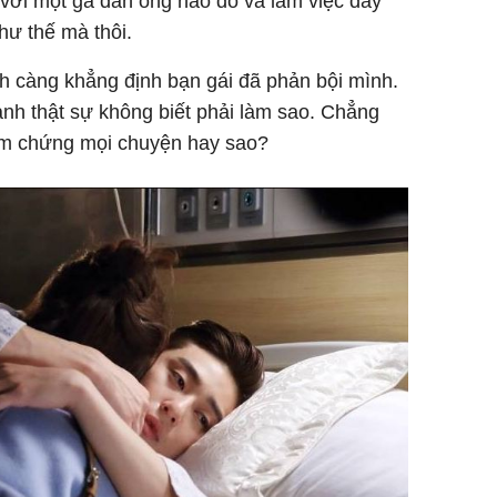
i với một gã đàn ông nào đó và làm việc đấy
hư thế mà thôi.
nh càng khẳng định bạn gái đã phản bội mình.
nh thật sự không biết phải làm sao. Chẳng
iểm chứng mọi chuyện hay sao?