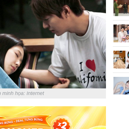
nhiều cô
cho sức 
Tử vi th
7/8/2026
giáp: Dần
bạc đầy 
phát tri
Mão - Th
 minh họa: Internet
đạm, mọi
công mỹ