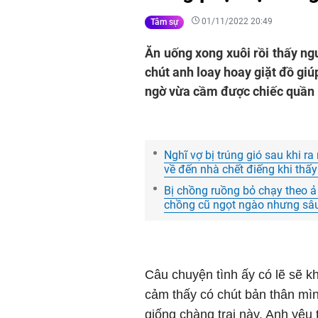
01/11/2022 20:49
Tâm sự
Ăn uống xong xuôi rồi thấy ng
chút anh loay hoay giặt đồ giúp
ngờ vừa cầm được chiếc quần l
Nghĩ vợ bị trúng gió sau khi r
về đến nhà chết điếng khi thấ
Bị chồng ruồng bỏ chạy theo ả 
chồng cũ ngọt ngào nhưng sâu
Câu chuyện tình ấy có lẽ sẽ kh
cảm thấy có chút bản thân mìn
giống chàng trai này. Anh yêu 