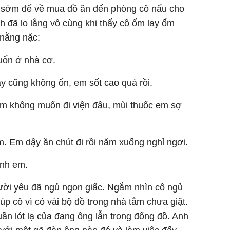
hỉ sớm để về mua đồ ăn đến phòng cô nấu cho
 đã lo lắng vô cùng khi thấy cô ốm lay ốm
 nằng nặc:
uốn ở nhà cơ.
y cũng không ổn, em sốt cao quá rồi.
m không muốn đi viện đâu, mùi thuốc em sợ
m. Em dậy ăn chút đi rồi năm xuống nghỉ ngơi.
ạnh em.
gười yêu đã ngủ ngon giấc. Ngắm nhìn cô ngủ
iúp cô vì có vài bộ đồ trong nhà tắm chưa giặt.
n lót lạ của đang ông lẫn trong đống đồ. Anh