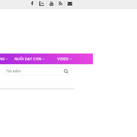
ỠNG
NUÔI DẠY CON
VIDEO