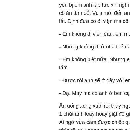
yêu bị ốm anh lập tức xin ng
cô ăn tẩm bổ. Vừa mới đến anh
lắt. Định đưa cô đi viện mà cô
- Em không đi viện đâu, em m
- Nhưng không đi ở nhà thế nà
- Em không biết nữa. Nhưng e
lắm.
- Được rồi anh sẽ ở đây với e
- Dạ. May mà có anh ở bên c
Ăn uống xong xuôi rồi thấy n
1 chút anh loay hoay giặt đồ g
Ai ngờ vừa cầm được chiếc quầ