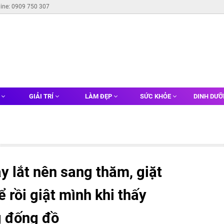
line: 0909 750 307
G
GIẢI TRÍ
LÀM ĐẸP
SỨC KHỎE
DINH DƯ
y lắt nên sang thăm, giặt
 rồi giật mình khi thấy
g đống đồ