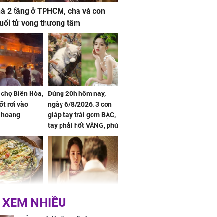
à 2 tầng ở TPHCM, cha và con
 tuổi tử vong thương tâm
 chợ Biên Hòa,
Đúng 20h hôm nay,
ốt rơi vào
ngày 6/8/2026, 3 con
 hoang
giáp tay trái gom BẠC,
tay phải hốt VÀNG, phú
quý ngập nhà, của cải
chất đầy kho
ờ loại rau chỉ
Vừa ly hôn, vợ cũ sinh
 XEM NHIỀU
 ở chợ lại có
đứa con giống mình