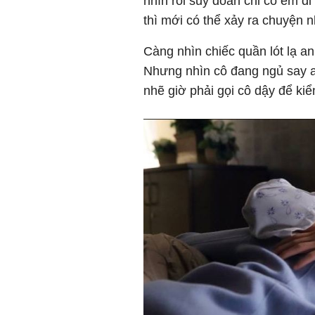
nhìn rồi suy đoán chỉ có em đ
thì mới có thể xảy ra chuyện n
Càng nhìn chiếc quần lót lạ a
Nhưng nhìn cô đang ngủ say a
nhẽ giờ phải gọi cô dậy để k