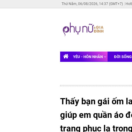
Thứ Năm, 06/08/2026, 14:37 (GMT+7)
Hot
YÊU - HÔN NHÂN
ĐỜI SỐN
Thấy bạn gái ốm la
giúp em quần áo để
trang phục lạ tron