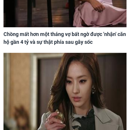
Chồng mất hơn một tháng vợ bất ngờ được 'nhận' căn
hộ gần 4 tỷ và sự thật phía sau gây sốc