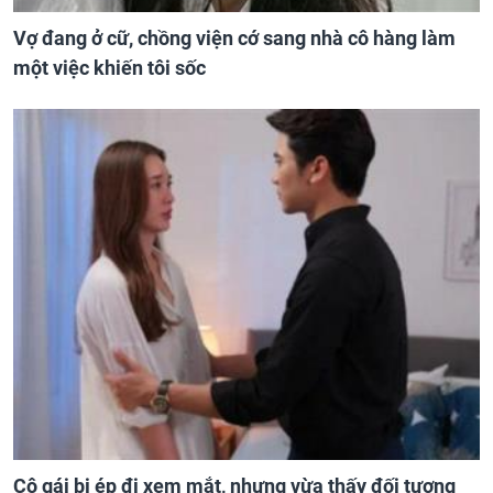
Vợ đang ở cữ, chồng viện cớ sang nhà cô hàng làm
một việc khiến tôi sốc
Cô gái bị ép đi xem mắt, nhưng vừa thấy đối tượng