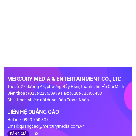
MERCURY MEDIA & ENTERTAINMENT CO., LTD
Trụ sở: 27 đường A4, phường Bảy Hiền, thành phố Hồ Chí Minh
Điện thoại: (028)-2236.9999 Fax: (028)-6268.0458
Chịu trách nhiệm nội dung: Đào Trọng Nhân
LIÊN HỆ QUẢNG CÁO
Hotline: 0909 750 307
Email:
quangcao@mercurymedia.com.vn
BẢNG GIÁ