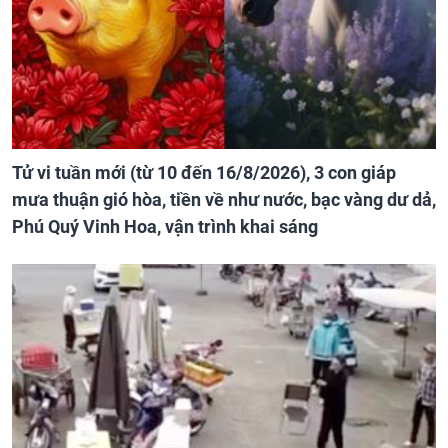
Tử vi tuần mới (từ 10 đến 16/8/2026), 3 con giáp
mưa thuận gió hòa, tiền về như nước, bạc vàng dư dả,
Phú Quý Vinh Hoa, vận trình khai sáng