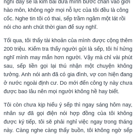
nghĩ đây sẽ là kim bài đưa mình bước chân vào giới
hào môn, không ngờ mọi nỗ lực của tôi đều là công
cốc. Nghe tin tôi có thai, sếp trầm ngâm một lát rồi
nói cho anh chút thời gian để suy nghĩ.
Tối qua, tôi thấy tài khoản của mình được cộng thêm
200 triệu. Kiểm tra thấy người gửi là sếp, tôi hí hửng
nghĩ mình may mắn hơn người. Vậy mà chỉ vài phút
sau, sếp liền gọi lại thú nhận một chuyện không
tưởng. Anh nói anh đã có gia đình, vợ con hiện đang
ở nước ngoài định cư. Do mới đến công ty này chưa
được bao lâu nên mọi người không hề hay biết.
Tôi còn chưa kịp hiểu ý sếp thì ngay sáng hôm nay,
nhân sự đã gọi điện nói hợp đồng của tôi không
được ký tiếp, tôi sẽ phải nghỉ việc ngay trong tháng
này. Càng nghe càng thấy buồn, tôi không ngờ sếp