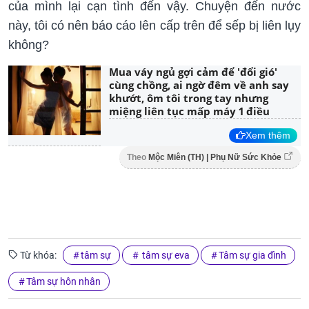
của mình lại cạn tình đến vậy. Chuyện đến nước
này, tôi có nên báo cáo lên cấp trên để sếp bị liên lụy
không?
Mua váy ngủ gợi cảm để 'đổi gió'
cùng chồng, ai ngờ đêm về anh say
khướt, ôm tôi trong tay nhưng
miệng liên tục mấp máy 1 điều
Xem thêm
Theo
Mộc Miên (TH) | Phụ Nữ Sức Khỏe
Từ khóa:
tâm sự
tâm sự eva
Tâm sự gia đình
Tâm sự hôn nhân