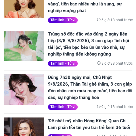
vàng', tiền bạc nhiều như lá sung, sự
nghiệp vượng phát
6 giờ 18 phút trước
Tâm linh - Tử vi
Trúng số độc đắc vào đúng 2 ngày liên
tiếp (8/8-9/8/2026), 3 con giáp 'lĩnh hội
tài lộc', tiền bạc kéo ùn ùn vào nhà, sự
nghiệp thăng tiến không ngừng
8 giờ 38 phút trước
Tâm linh - Tử vi
Đúng 7h30 ngày mai, Chủ Nhật
9/8/2026, Thần Tài ghé thăm, 3 con giáp
đón nhận 'cơn mưa may mắn', tiền bạc dồi
dào, sự nghiệp thăng hoa
9 giờ 18 phút trước
Tâm linh - Tử vi
'Đệ nhất mỹ nhân Hồng Kông' Quan Chi
Lâm phản hồi tin yêu trai trẻ kém 36 tuổi