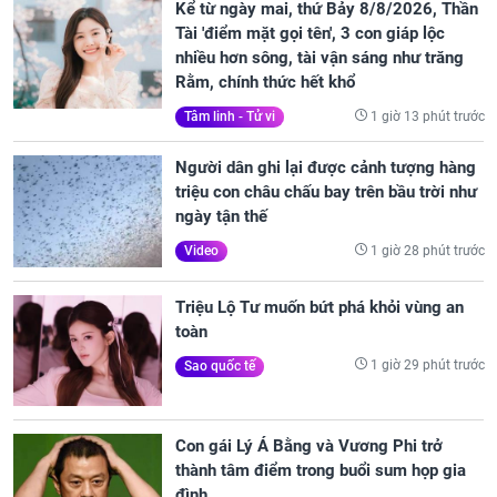
Kể từ ngày mai, thứ Bảy 8/8/2026, Thần
Tài 'điểm mặt gọi tên', 3 con giáp lộc
nhiều hơn sông, tài vận sáng như trăng
Rằm, chính thức hết khổ
1 giờ 13 phút trước
Tâm linh - Tử vi
Người dân ghi lại được cảnh tượng hàng
triệu con châu chấu bay trên bầu trời như
ngày tận thế
1 giờ 28 phút trước
Video
Triệu Lộ Tư muốn bứt phá khỏi vùng an
toàn
1 giờ 29 phút trước
Sao quốc tế
Con gái Lý Á Bằng và Vương Phi trở
thành tâm điểm trong buổi sum họp gia
đình