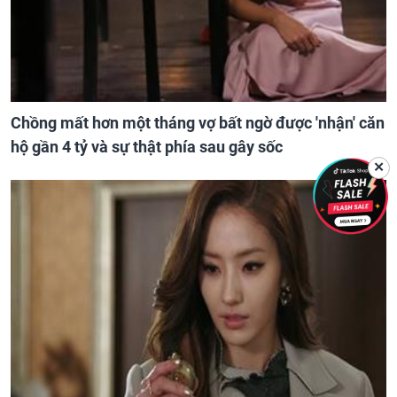
Chồng mất hơn một tháng vợ bất ngờ được 'nhận' căn
hộ gần 4 tỷ và sự thật phía sau gây sốc
✕