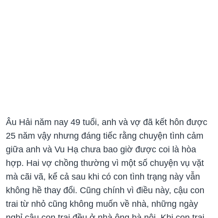
Âu Hải năm nay 49 tuổi, anh và vợ đã kết hôn được
25 năm vậy nhưng đáng tiếc rằng chuyện tình cảm
giữa anh và Vu Hạ chưa bao giờ được coi là hòa
hợp. Hai vợ chồng thường vì một số chuyện vụ vặt
mà cãi vã, kể cả sau khi có con tình trạng này vẫn
không hề thay đổi. Cũng chính vì điều này, cậu con
trai từ nhỏ cũng không muốn về nhà, những ngày
nghỉ cậu con trai đều ở nhà ông bà nội. Khi con trai