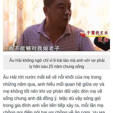
Âu Hải không ngờ chỉ vì 6 trái táo mà anh với vợ phải
ly hôn sau 25 năm chung sống
Âu Hải rớt nước mắt kể về nỗi khổi của mẹ trong
những năm qua, anh hiểu mối quan hệ giữa vợ và
mẹ không tốt nên khi vợ phản đối việc đón mẹ về
sống chung anh đã đồng ý. Mặc dù vậy sóng gió
trong gia đình anh vẫn liên tiếp xảy ra, mỗi lần mẹ
chồng gọi điện nói hai vợ chồng về ăn cơm, Vu Hạ