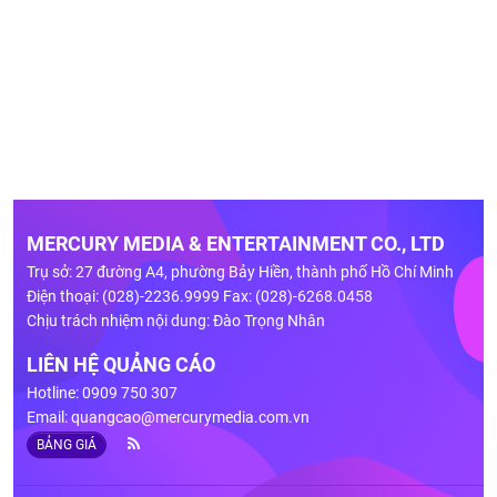
MERCURY MEDIA & ENTERTAINMENT CO., LTD
Trụ sở: 27 đường A4, phường Bảy Hiền, thành phố Hồ Chí Minh
Điện thoại: (028)-2236.9999 Fax: (028)-6268.0458
Chịu trách nhiệm nội dung: Đào Trọng Nhân
LIÊN HỆ QUẢNG CÁO
Hotline: 0909 750 307
Email:
quangcao@mercurymedia.com.vn
BẢNG GIÁ