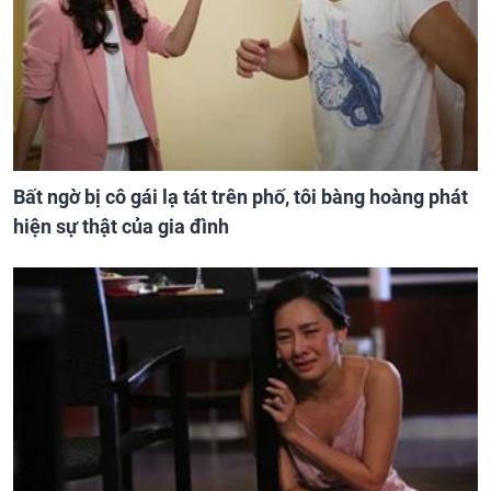
Bất ngờ bị cô gái lạ tát trên phố, tôi bàng hoàng phát
hiện sự thật của gia đình