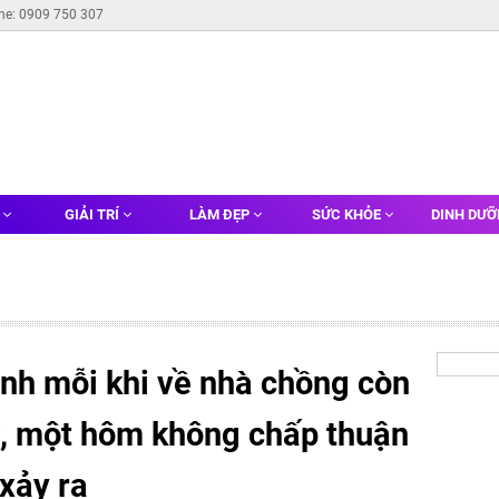
ine: 0909 750 307
G
GIẢI TRÍ
LÀM ĐẸP
SỨC KHỎE
DINH DƯ
tình mỗi khi về nhà chồng còn
vợ, một hôm không chấp thuận
 xảy ra