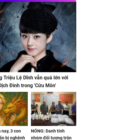
g Triệu Lệ Dĩnh vẫn quá lớn với
ịch Đình trong 'Cửu Môn'
nay, 3 con
NÓNG: Danh tính
ẩn bị nghênh
nhóm đối tượng trộn