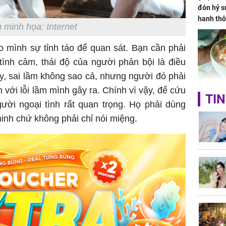
đón hỷ sự
hanh thô
 minh họa: Internet
hóa Rồn
gom hết
o mình sự tỉnh táo để quan sát. Bạn cần phải
nhà
ình cảm, thái độ của người phản bội là điều
y, sai lầm không sao cả, nhưng người đó phải
m với lỗi lầm mình gây ra. Chính vì vậy, để cứu
Giá trị s
TIN
ười ngoại tình rất quan trọng. Họ phải dùng
cách sử
của loại
inh chứ không phải chỉ nói miệng.
Chân du
viên Hoa
ứng ngượ
nghèo