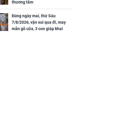
thương tâm
Đúng ngày mai, thứ Sáu
7/8/2026, vận xui qua đi, may
mắn gõ cửa, 3 con giáp khai
thông vận mệnh, tiền nhiều vô
kể, phước lộc đầy nhà, trúng số
độc đắc