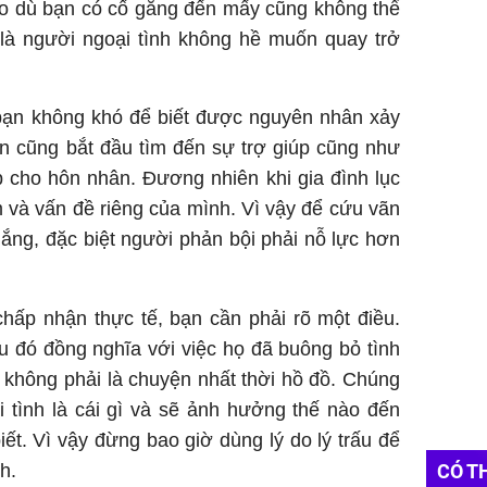
o dù bạn có cố gắng đến mấy cũng không thể
là người ngoại tình không hề muốn quay trở
 bạn không khó để biết được nguyên nhân xảy
ạn cũng bắt đầu tìm đến sự trợ giúp cũng như
p cho hôn nhân. Đương nhiên khi gia đình lục
m và vấn đề riêng của mình. Vì vậy để cứu vãn
ắng, đặc biệt người phản bội phải nỗ lực hơn
hấp nhận thực tế, bạn cần phải rõ một điều.
ều đó đồng nghĩa với việc họ đã buông bỏ tình
 không phải là chuyện nhất thời hồ đồ. Chúng
i tình là cái gì và sẽ ảnh hưởng thế nào đến
ết. Vì vậy đừng bao giờ dùng lý do lý trấu để
h.
CÓ T