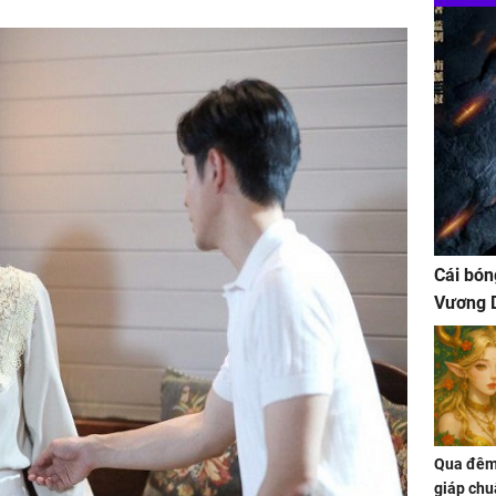
Cái bón
Vương D
Qua đêm 
giáp chu