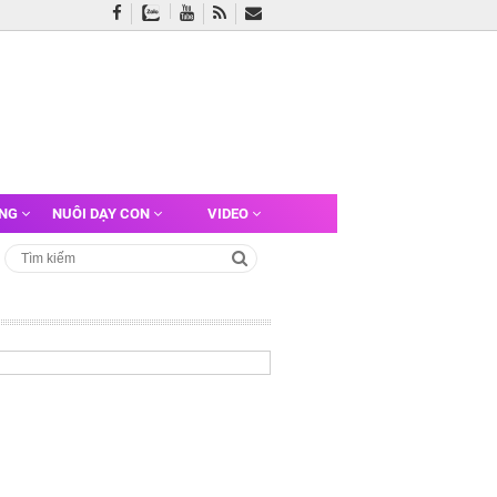
ỠNG
NUÔI DẠY CON
VIDEO