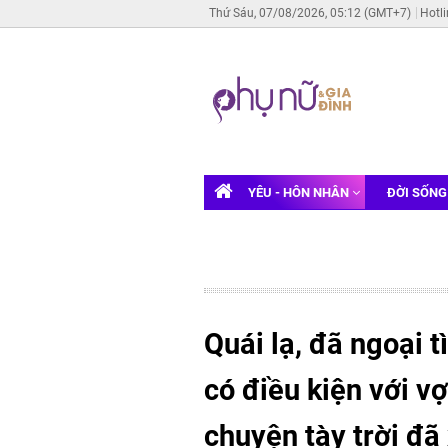
Thứ Sáu, 07/08/2026, 05:12 (GMT+7)
Hotl
YÊU - HÔN NHÂN
ĐỜI SỐN
Quái lạ, đã ngoại 
có điều kiện với 
chuyện tày trời đã