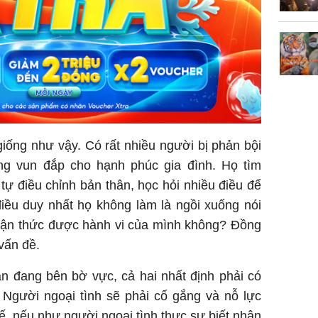
giống như vậy. Có rất nhiều người bị phản bội
ng vun đắp cho hạnh phúc gia đình. Họ tìm
ự điều chỉnh bản thân, học hỏi nhiều điều để
điều duy nhất họ không làm là ngồi xuống nói
nhận thức được hành vi của mình không? Đồng
 vấn đề.
n đang bên bờ vực, cả hai nhất định phải có
. Người ngoại tình sẽ phải cố gắng và nỗ lực
ế, nếu như người ngoại tình thực sự biết nhận