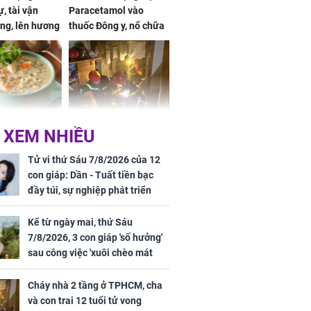
, tài vận
Paracetamol vào
ng, lên hương
thuốc Đông y, nổ chữa
g hóa Phượng,
bách bệnh
 may mắn về
ức khỏe và
Cháy nhà 2 tầng ở
 XEM NHIỀU
 dụng đúng
TPHCM, cha và con
 hạt bình dân
trai 12 tuổi tử vong
Tử vi thứ Sáu 7/8/2026 của 12
thương tâm
con giáp: Dần - Tuất tiền bạc
đầy túi, sự nghiệp phát triển
hưng thịnh, Mão - Thân tài lộc
ảm đạm, mọi sự khó thành công
Kể từ ngày mai, thứ Sáu
mỹ mãn
7/8/2026, 3 con giáp 'số hưởng'
ng nam diễn
sau công việc 'xuôi chèo mát
 ngữ gây phản
mái', tiền tài 'thu về như nước',
c khi than
tình duyên viên mãn
Cháy nhà 2 tầng ở TPHCM, cha
và con trai 12 tuổi tử vong