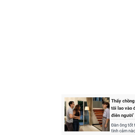
Thấy chồng
tôi lao vào
điên người’
Đàn ông tốt 
tình cảm nào