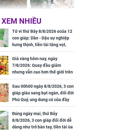
 Nữ công nhân
Đỗ Mỹ Linh hé lộ góc
 XEM NHIỀU
trên đường đi
bếp chill của nhà mới -
rong khu công
cạnh biệt thự bầu Hiển
Tử vi thứ Bảy 8/8/2026 ocủa 12
Sóng Thần
con giáp: Dần - Dậu sự nghiệp
hưng thịnh, tiền tài tăng vọt,
Mão - Thân công việc bất trắc,
tiền mất tật mang
Giá vàng hôm nay, ngày
7/8/2026: Quay đầu giảm
nhưng vẫn cao hơn thế giới trên
7 triệu đồng
Sau 00h00 ngày 8/8/2026, 3 con
00 ngày
giáp giàu sang bạt ngàn, đổi đời
, 3 con giáp
Phú Quý, ung dung có của đầy
g bạt ngàn,
nhà, ngày càng hưng thịnh sung
Phú Quý, ung
túc
của đầy nhà,
Đúng ngày mai, thứ Bảy
g hưng thịnh
8/8/2026, 3 con giáp đổi đời dễ
dàng như trở bàn tay, tiền tài ùa
tới, ngồi không lộc cũng đến,