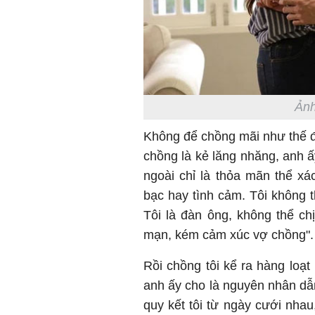
Ảnh
Không để chồng mãi như thế đ
chồng là kẻ lăng nhăng, anh ấ
ngoài chỉ là thỏa mãn thể xá
bạc hay tình cảm. Tôi không t
Tôi là đàn ông, không thể c
mạn, kém cảm xúc vợ chồng".
Rồi chồng tôi kể ra hàng loạ
anh ấy cho là nguyên nhân dẫ
quy kết tôi từ ngày cưới nha