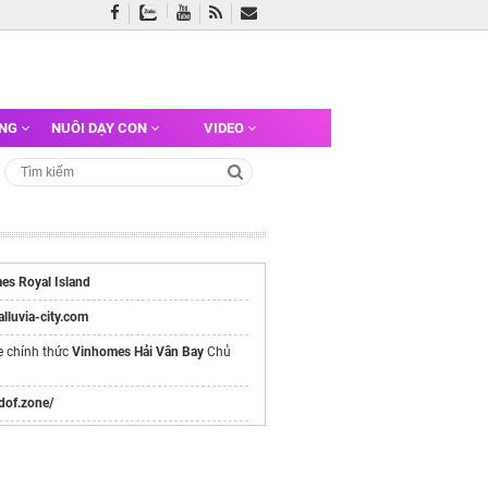
ỠNG
NUÔI DẠY CON
VIDEO
es Royal Island
/alluvia-city.com
e chính thức
Vinhomes Hải Vân Bay
Chủ
/dof.zone/
ếm nhanh các tin tuyển dụng
việc làm cần
 nhất