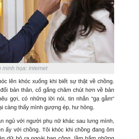
 minh họa: Internet
óc lên khóc xuống khi biết sự thật về chồng.
y đổi bản thân, cố gắng chăm chút hơn về bản
êu gợi, có những lời nói, tin nhắn "gạ gẫm"
ại càng thấy mình gượng ép, hư hỏng.
ăn ngủ với người phụ nữ khác sau lưng mình,
ện ấy với chồng. Tôi khóc khi chồng đang ôm
giận dữ bỏ ra ngoài ban công, lầm bẩm những