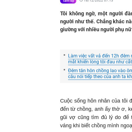
18/12/2022 07:13
Tâm sự
Tôi không ngờ, một người đà
người như thế. Chẳng khác nà
giường với nhiều người phụ nữ
Làm việc vất vả đến 12h đêm 
mắt khiến lòng tôi đau như cắ
Đêm tân hôn chồng lao vào ôm
câu nói tiếp theo của anh ta khi
Cuộc sống hôn nhân của tôi 
đến từ chồng, anh ấy thờ ơ, k
gũi vợ cũng tìm đủ lý do để 
váng khi biết chồng mình ngoạ