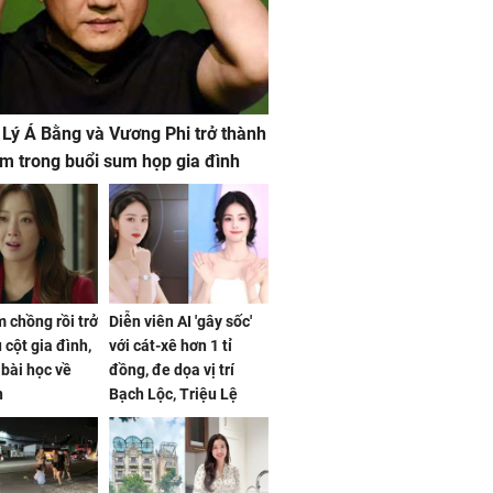
 Lý Á Bằng và Vương Phi trở thành
m trong buổi sum họp gia đình
 chồng rồi trở
Diễn viên AI 'gây sốc'
 cột gia đình,
với cát-xê hơn 1 tỉ
a bài học về
đồng, đe dọa vị trí
n
Bạch Lộc, Triệu Lệ
Dĩnh