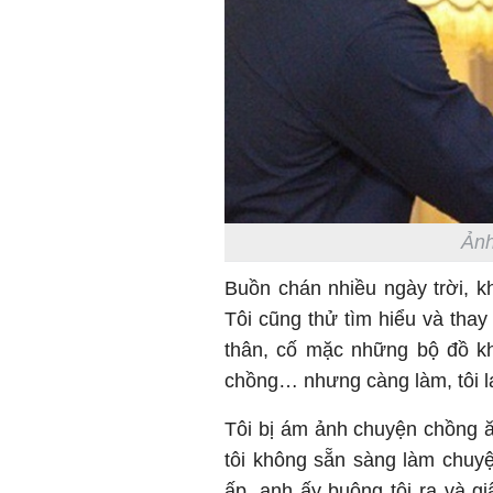
Ảnh
Buồn chán nhiều ngày trời, kh
Tôi cũng thử tìm hiểu và tha
thân, cố mặc những bộ đồ kh
chồng… nhưng càng làm, tôi l
Tôi bị ám ảnh chuyện chồng 
tôi không sẵn sàng làm chuy
ấp, anh ấy buông tôi ra và 