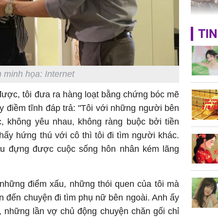
TP.HCM:
TIN
tử vong 
làm về t
nghiệp 
 minh họa: Internet
ược, tôi đưa ra hàng loạt bằng chứng bóc mẽ
y điềm tĩnh đáp trả: "Tôi với những người bên
c, không yêu nhau, không ràng buộc bởi tiền
hấy hứng thú với cô thì tôi đi tìm người khác.
Sau 00h
hịu đựng được cuộc sống hôn nhân kém lãng
8/8/2026
giàu san
đổi đời 
dung có 
t những điểm xấu, những thói quen của tôi mà
ngày càn
n đến chuyện đi tìm phụ nữ bên ngoài. Anh ấy
sung túc
u, những lần vợ chủ động chuyện chăn gối chỉ