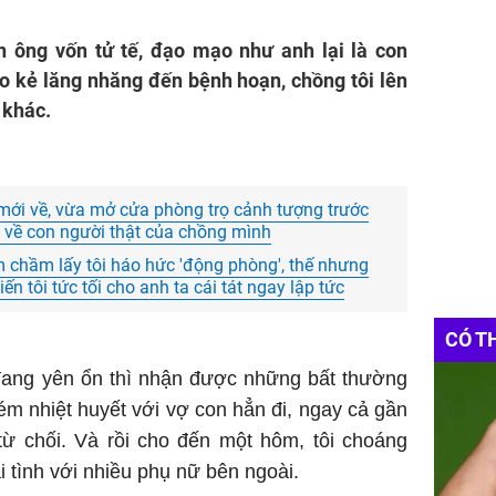
n ông vốn tử tế, đạo mạo như anh lại là con
o kẻ lăng nhăng đến bệnh hoạn, chồng tôi lên
 khác.
mới về, vừa mở cửa phòng trọ cảnh tượng trước
t về con người thật của chồng mình
 chầm lấy tôi háo hức 'động phòng', thế nhưng
ến tôi tức tối cho anh ta cái tát ngay lập tức
CÓ T
đang yên ổn thì nhận được những bất thường
ém nhiệt huyết với vợ con hẳn đi, ngay cả gần
từ chối. Và rồi cho đến một hôm, tôi choáng
i tình với nhiều phụ nữ bên ngoài.