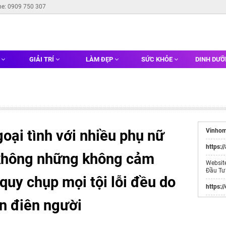
ne: 0909 750 307
G
GIẢI TRÍ
LÀM ĐẸP
SỨC KHỎE
DINH DƯ
oại tình với nhiều phụ nữ
Vinhom
https:/
 không những không cảm
Websit
Đầu Tư
 quy chụp mọi tội lỗi đều do
https:/
ến điên người
Tìm ki
thơ
mới