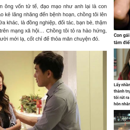
n ông vốn tử tế, đạo mạo như anh lại là con
o kẻ lăng nhăng đến bệnh hoạn, chồng tôi lên
a khác, là đồng nghiệp, đối tác, bạn bè, thậm
 trên mạng xã hội… Chồng tôi tỏ ra hào hứng,
Con gái
ời mới lạ, cốt chỉ để thỏa mãn chuyện đó.
tâm điể
Lấy nhầm
thành trụ
tôi rút r
hôn nhâ