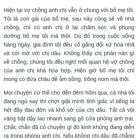
Hiện tại vợ chồng anh chị vẫn ở chung với bố mẹ tôi.
Tôi là con gái của bố mẹ, sau này cũng sẽ về nhà
chồng, chỉ có anh chị ở lại chăm sóc và phụng
dưỡng bố mẹ tôi mà thôi. Do đó trong cuộc sống
hàng ngày, gia đình tôi đều cố gắng đối xử hòa nhã
và cởi mở với chị dâu. Không thấy chị phàn nàn gì
về chồng, chúng tôi đều nghĩ mối quan hệ vợ chồng
của anh chị khá hòa hợp. Hiện giờ bố mẹ tôi chỉ
mong có đứa cháu để ẵm bồng, trông nom mà thôi.
Mọi chuyện cứ thế cho đến đêm hôm qua, cả nhà tôi
đang ngủ say thì chợt giật mình tỉnh giấc vì tiếng la
hét đầy đau đớn và khổ sở của chị dâu. Tất cả vội
vàng bật dậy lao nhanh sang gõ cửa phòng anh trai.
Chắc chắn đã có chuyện gì đó kinh khủng đang diễn
ra trong phòng anh chị. Nếu không chị dâu đã chẳng