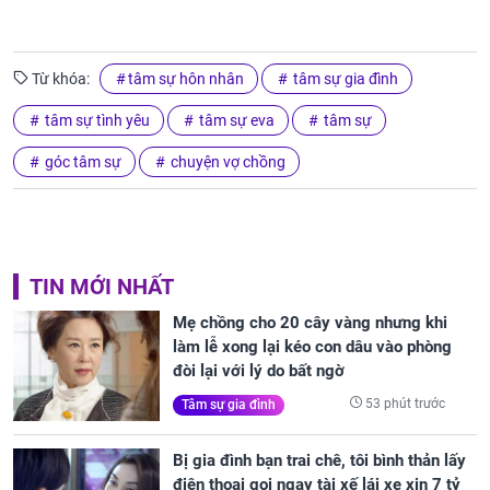
Từ khóa:
tâm sự hôn nhân
tâm sự gia đình
tâm sự tình yêu
tâm sự eva
tâm sự
góc tâm sự
chuyện vợ chồng
TIN MỚI NHẤT
Mẹ chồng cho 20 cây vàng nhưng khi
làm lễ xong lại kéo con dâu vào phòng
đòi lại với lý do bất ngờ
53 phút trước
Tâm sự gia đình
Bị gia đình bạn trai chê, tôi bình thản lấy
điện thoại gọi ngay tài xế lái xe xịn 7 tỷ