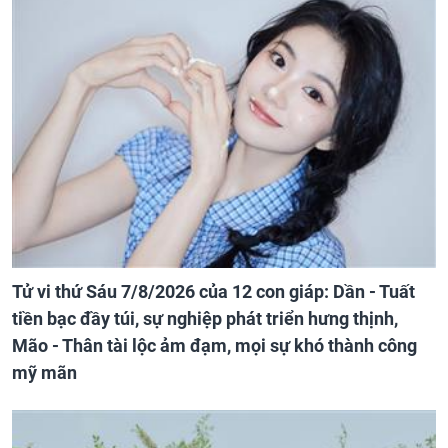
Tử vi thứ Sáu 7/8/2026 của 12 con giáp: Dần - Tuất
tiền bạc đầy túi, sự nghiệp phát triển hưng thịnh,
Mão - Thân tài lộc ảm đạm, mọi sự khó thành công
mỹ mãn