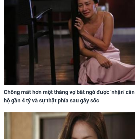
Chồng mất hơn một tháng vợ bất ngờ được 'nhận' căn
hộ gần 4 tỷ và sự thật phía sau gây sốc