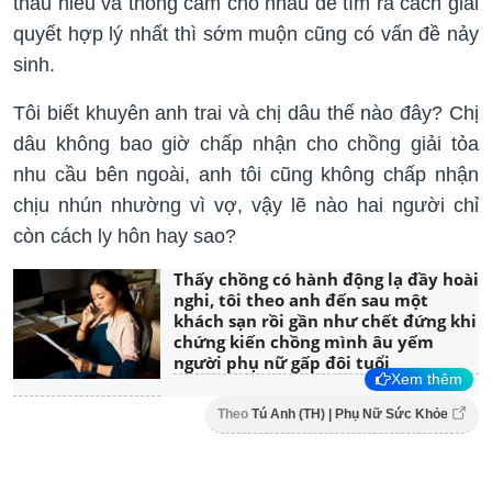
thấu hiểu và thông cảm cho nhau để tìm ra cách giải
quyết hợp lý nhất thì sớm muộn cũng có vấn đề nảy
sinh.
Tôi biết khuyên anh trai và chị dâu thế nào đây? Chị
dâu không bao giờ chấp nhận cho chồng giải tỏa
nhu cầu bên ngoài, anh tôi cũng không chấp nhận
chịu nhún nhường vì vợ, vậy lẽ nào hai người chỉ
còn cách ly hôn hay sao?
Thấy chồng có hành động lạ đầy hoài
nghi, tôi theo anh đến sau một
khách sạn rồi gần như chết đứng khi
chứng kiến chồng mình âu yếm
người phụ nữ gấp đôi tuổi
Xem thêm
Theo
Tú Anh (TH) | Phụ Nữ Sức Khỏe