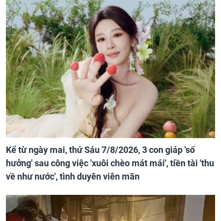
Kể từ ngày mai, thứ Sáu 7/8/2026, 3 con giáp 'số
hưởng' sau công việc 'xuôi chèo mát mái', tiền tài 'thu
về như nước', tình duyên viên mãn