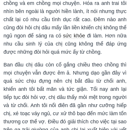
chồng và em chồng mọi chuyện. Hóa ra anh trai tôi
nhìn bên ngoài là người hiền lành, ít nói nhưng thực
chất lại có nhu cầu tình dục rất cao. Đêm nào anh
cũng đòi hỏi chị dâu mấy lần liền khiến chị không thể
ngủ ngon để sáng ra có
sức khỏe
đi làm. Hơn nữa
nhu cầu sinh lý của chị cũng không thể đáp ứng
được những đòi hỏi quá mức ấy từ chồng.
Ban đầu chị dâu còn cố gắng chiều theo chồng thì
mọi chuyện vẫn được êm ả. Nhưng dạo gần đây vì
quá sức chịu đựng nên chị bắt đầu từ chối anh,
khiến anh tôi bất mãn và tức giận. Tối nay anh lại
tiếp tục đòi hỏi vợ, chị dâu thấy mỏi mệt trong người
và từ chối. Anh tôi nổi điên đã gần như cưỡng hiếp
chị, xé toạc váy ngủ, cư xử thô bạo đến mức làm tổn
thương cơ thể vợ. Điều đó giải thích cho việc tại sao
trên ga trải giường của anh chị lại xuất hiện vài vết