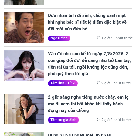
Đưa nhân tình đi sinh, chồng xanh mặt
khi nghe bác sĩ tiết lộ điểm đặc biệt về
đôi mắt của đứa bé
1 giờ 43 phút trước
Ngoại tình
Vận đỏ như son kể từ ngày 7/8/2026, 3
con giáp đổi đời dễ dàng như trở bàn tay,
tiền tài ùa tới, ngồi không lộc cũng đến,
phú quý theo tới già
2 giờ 3 phút trước
Tâm linh - Tử vi
2 giờ sáng nghe tiếng nước chảy, em lọ
mọ đi xem thì bật khóc khi thấy hành
động này của chồng
2 giờ 3 phút trước
Tâm sự gia đình
Đúng 21h30 ngày mai, thứ Sáu