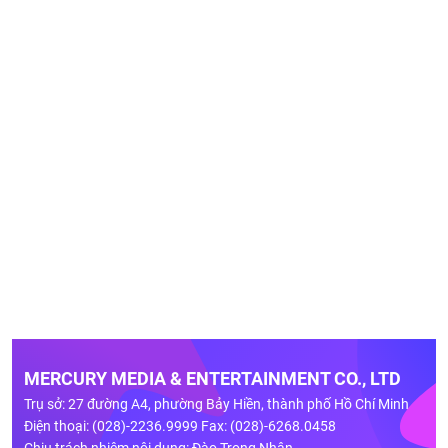
MERCURY MEDIA & ENTERTAINMENT CO., LTD
Trụ sở: 27 đường A4, phường Bảy Hiền, thành phố Hồ Chí Minh
Điện thoại: (028)-2236.9999 Fax: (028)-6268.0458
Chịu trách nhiệm nội dung: Đào Trọng Nhân