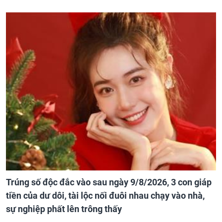
Trúng số độc đắc vào sau ngày 9/8/2026, 3 con giáp
tiền của dư dôi, tài lộc nối đuôi nhau chạy vào nhà,
sự nghiệp phất lên trông thấy