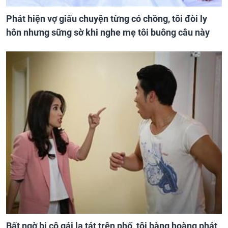
Phát hiện vợ giấu chuyện từng có chồng, tôi đòi ly
hôn nhưng sững sờ khi nghe mẹ tôi buông câu này
Bất ngờ bị cô gái lạ tát trên phố, tôi bàng hoàng phát