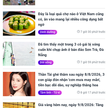
Đây là loại quả chợ nào ở Việt Nam cũng
có, ăn vào mang lại nhiều công dụng bất
ngờ
7 giờ 30 phút trước
Dinh dưỡng
Đã tìm thấy một trong 3 cô gái bị sóng
cuốn khi chụp ảnh ở bán đảo Sơn Trà, Đà
Nẵng
7 giờ 59 phút trước
Đời sống
Thần Tài ghé thăm sau ngày 8/8/2026, 3
con giáp đón nhận 'cơn mưa may mắn',
tiền bạc dồi dào, sự nghiệp thăng hoa
8 giờ 17 phút trước
Tâm linh - Tử vi
Giá vàng hôm nay, ngày 9/8/2026: Tăng