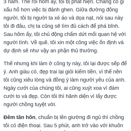
3 năm. Thế rồi hôm ấy, tôi bị phát hiện. Chẳng có gì
xấu hổ hơn việc bị đánh ghen. Giữa đường đông
người, tôi bị người ta xé áo và dọa nạt, nói sau này
tôi đi đâu, chị ta cũng sẽ tìm đủ cách để phá bĩnh.
Sau hôm ấy, tôi chủ động chấm dứt mối quan hệ với
người tình. Về quê, tôi xin một công việc ổn định và
dự định sẽ như vậy an phận thủ thường.
Thế nhưng khi làm ở công ty này, tôi lại được sếp để
ý. Anh giàu có, đẹp trai lại giỏi kiếm tiền, vì thế nên
tôi cũng xiêu lòng và đồng ý làm người yêu của anh.
Ngày cưới của chúng tôi, ai cũng xuýt xoa vì đám
cưới to và đẹp. Còn tôi thì hãnh diện vì lấy được
người chồng tuyệt vời.
Đêm tân hôn
, chuẩn bị lên giường đi ngủ thì chồng
tôi có điện thoại. Sau 5 phút, anh trở vào với khuôn