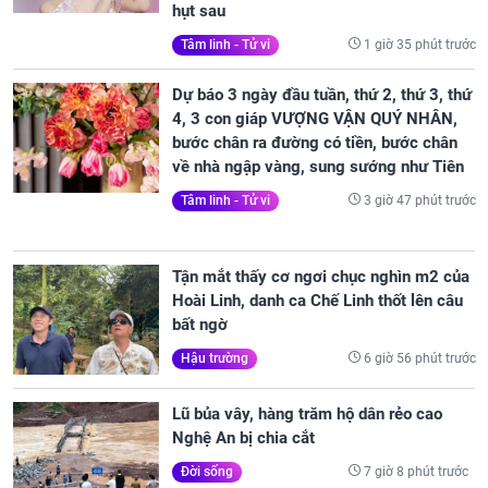
hụt sau
1 giờ 35 phút trước
Tâm linh - Tử vi
Dự báo 3 ngày đầu tuần, thứ 2, thứ 3, thứ
4, 3 con giáp VƯỢNG VẬN QUÝ NHÂN,
bước chân ra đường có tiền, bước chân
về nhà ngập vàng, sung sướng như Tiên
3 giờ 47 phút trước
Tâm linh - Tử vi
Tận mắt thấy cơ ngơi chục nghìn m2 của
Hoài Linh, danh ca Chế Linh thốt lên câu
bất ngờ
6 giờ 56 phút trước
Hậu trường
Lũ bủa vây, hàng trăm hộ dân rẻo cao
Nghệ An bị chia cắt
7 giờ 8 phút trước
Đời sống