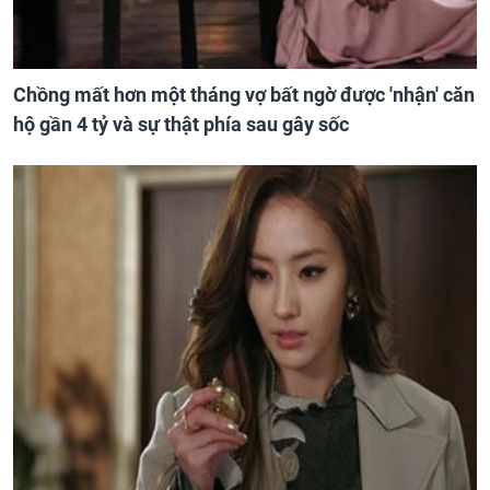
Chồng mất hơn một tháng vợ bất ngờ được 'nhận' căn
hộ gần 4 tỷ và sự thật phía sau gây sốc