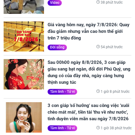
38 phút trước
Video
Giá vàng hôm nay, ngày 7/8/2026: Quay
đầu giảm nhưng vẫn cao hơn thế giới
trên 7 triệu đồng
54 phút trước
Đời sống
Sau 00h00 ngày 8/8/2026, 3 con giáp
giàu sang bạt ngàn, đổi đời Phú Quý, ung
dung có của đầy nhà, ngày càng hưng
thịnh sung túc
1 giờ 8 phút trước
Tâm linh - Tử vi
3 con giáp 'số hưởng' sau công việc 'xuôi
chèo mát mái', tiền tài 'thu về như nước',
tình duyên viên mãn sau ngày 7/8/2026
1 giờ 38 phút trước
Tâm linh - Tử vi