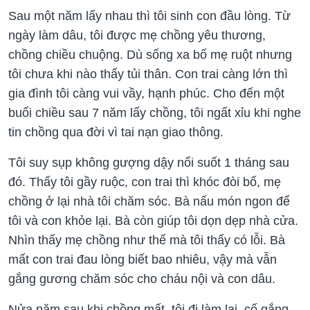
Sau một năm lấy nhau thì tôi sinh con đầu lòng. Từ
ngày làm dâu, tôi được mẹ chồng yêu thương,
chồng chiều chuộng. Dù sống xa bố mẹ ruột nhưng
tôi chưa khi nào thấy tủi thân. Con trai càng lớn thì
gia đình tôi càng vui vầy, hạnh phúc. Cho đến một
buổi chiều sau 7 năm lấy chồng, tôi ngất xỉu khi nghe
tin chồng qua đời vì tai nạn giao thông.
Tôi suy sụp không gượng dậy nổi suốt 1 tháng sau
đó. Thấy tôi gầy ruộc, con trai thì khóc đòi bố, mẹ
chồng ở lại nhà tôi chăm sóc. Bà nấu món ngon để
tôi và con khỏe lại. Bà còn giúp tôi dọn dẹp nhà cửa.
Nhìn thấy mẹ chồng như thế mà tôi thấy có lỗi. Bà
mất con trai đau lòng biết bao nhiêu, vậy mà vẫn
gắng gương chăm sóc cho cháu nội và con dâu.
Nửa năm sau khi chồng mất, tôi đi làm lại, cố gắng