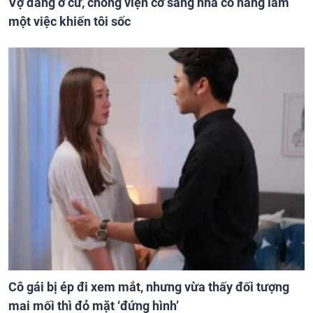
Vợ đang ở cữ, chồng viện cớ sang nhà cô hàng làm
một việc khiến tôi sốc
Cô gái bị ép đi xem mắt, nhưng vừa thấy đối tượng
mai mối thì đỏ mặt ‘đứng hình’