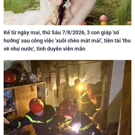
Kể từ ngày mai, thứ Sáu 7/8/2026, 3 con giáp 'số
hưởng' sau công việc 'xuôi chèo mát mái', tiền tài 'thu
về như nước', tình duyên viên mãn