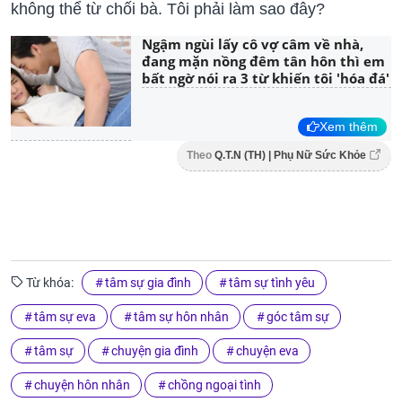
không thể từ chối bà. Tôi phải làm sao đây?
Ngậm ngùi lấy cô vợ câm về nhà,
đang mặn nồng đêm tân hôn thì em
bất ngờ nói ra 3 từ khiến tôi 'hóa đá'
Xem thêm
Theo
Q.T.N (TH) | Phụ Nữ Sức Khỏe
Từ khóa:
tâm sự gia đình
tâm sự tình yêu
tâm sự eva
tâm sự hôn nhân
góc tâm sự
tâm sự
chuyện gia đình
chuyện eva
chuyện hôn nhân
chồng ngoại tình