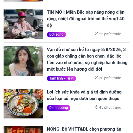
TIN MỚI: Miền Bắc sắp nắng nóng diện
rộng, nhiệt độ ngoài trời có thể vượt 40
độ
25 phút trước
Đời sống
Vận đỏ như son kể từ ngày 8/8/2026, 3
con giáp chẳng cần bon chen, đắc lộc
tiền vào như nước, sự nghiệp hanh thông
một bước lên hương đổi đời
30 phút trước
Tâm linh - Tử vi
Lợi ích sức khỏe và giá trị dinh dưỡng
của loại củ mọc dưới bùn quen thuộc
45 phút trước
Dinh dưỡng
NÓNG: Bộ VHTT&DL chọn phương án