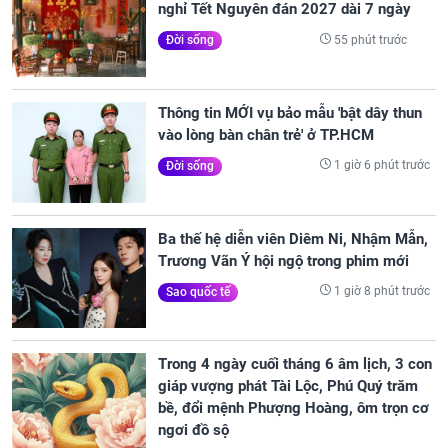
nghỉ Tết Nguyên đán 2027 dài 7 ngày
55 phút trước
Đời sống
Thông tin MỚI vụ bảo mẫu 'bật dây thun
vào lòng bàn chân trẻ' ở TP.HCM
1 giờ 6 phút trước
Đời sống
Ba thế hệ diễn viên Diêm Ni, Nhậm Mẫn,
Trương Vãn Ý hội ngộ trong phim mới
1 giờ 8 phút trước
Sao quốc tế
Trong 4 ngày cuối tháng 6 âm lịch, 3 con
giáp vượng phát Tài Lộc, Phú Quý trăm
bề, đổi mệnh Phượng Hoàng, ôm trọn cơ
ngơi đồ sộ