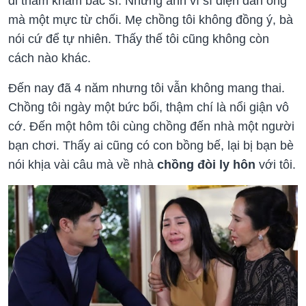
đi thăm khám bác sĩ. Nhưng anh vì sĩ diện đàn ông
mà một mực từ chối. Mẹ chồng tôi không đồng ý, bà
nói cứ để tự nhiên. Thấy thế tôi cũng không còn
cách nào khác.
Đến nay đã 4 năm nhưng tôi vẫn không mang thai.
Chồng tôi ngày một bức bối, thậm chí là nổi giận vô
cớ. Đến một hôm tôi cùng chồng đến nhà một người
bạn chơi. Thấy ai cũng có con bồng bế, lại bị bạn bè
nói khịa vài câu mà về nhà
chồng đòi ly hôn
với tôi.