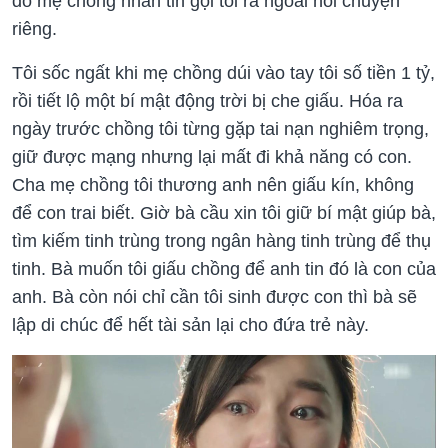
đó mẹ chồng nhắn tin gọi tôi ra ngoài nói chuyện
riêng.
Tôi sốc ngất khi mẹ chồng dúi vào tay tôi số tiền 1 tỷ,
rồi tiết lộ một bí mật động trời bị che giấu. Hóa ra
ngày trước chồng tôi từng gặp tai nạn nghiêm trọng,
giữ được mạng nhưng lại mất đi khả năng có con.
Cha mẹ chồng tôi thương anh nên giấu kín, không
để con trai biết. Giờ bà cầu xin tôi giữ bí mật giúp bà,
tìm kiếm tinh trùng trong ngân hàng tinh trùng để thụ
tinh. Bà muốn tôi giấu chồng để anh tin đó là con của
anh. Bà còn nói chỉ cần tôi sinh được con thì bà sẽ
lập di chúc để hết tài sản lại cho đứa trẻ này.