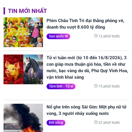
TIN MỚI NHẤT
Phim Châu Tinh Trì đại thắng phòng vé,
doanh thu vượt 8.600 tỷ đồng
12 phút trước
Sao quốc tế
Tử vi tuần mới (từ 10 đến 16/8/2026), 3
con giáp mưa thuận gió hòa, tiền về như
nước, bạc vàng dư dả, Phú Quý Vinh Hoa,
vận trình khai sáng
15 phút trước
Tâm linh - Tử vi
Nổ ghe trên sông Sài Gòn: Một phụ nữ tử
vong, 3 người nhảy xuống nước
22 phút trước
Đời sống