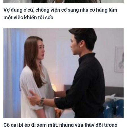
Vợ đang ở cữ, chồng viện cớ sang nhà cô hàng làm
một việc khiến tôi sốc
Cô gái bị ép đi xem mắt, nhưng vừa thấy đối tượng