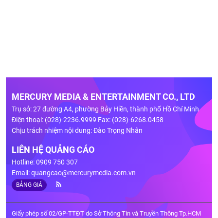
MERCURY MEDIA & ENTERTAINMENT CO., LTD
Trụ sở: 27 đường A4, phường Bảy Hiền, thành phố Hồ Chí Minh
Điện thoại: (028)-2236.9999 Fax: (028)-6268.0458
Chịu trách nhiệm nội dung: Đào Trọng Nhân
LIÊN HỆ QUẢNG CÁO
Hotline: 0909 750 307
Email:
quangcao@mercurymedia.com.vn
BẢNG GIÁ
Giấy phép số 02/GP-TTĐT do Sở Thông Tin và Truyền Thông Tp.HCM