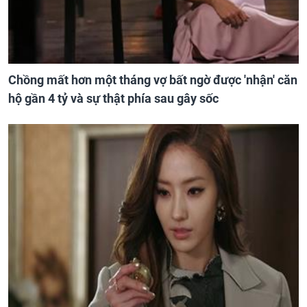
Chồng mất hơn một tháng vợ bất ngờ được 'nhận' căn
hộ gần 4 tỷ và sự thật phía sau gây sốc