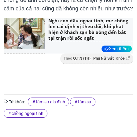
chồng để anh đối diện, hay là cứ chọn ly hôn khi tình
cảm của cả hai cũng đã không còn nhiều như trước?
Nghi con dâu ngoại tình, mẹ chồng
lén cài định vị theo dõi, khi phát
hiện ở khách sạn bà xông đến bắt
tại trận rồi sốc ngất
Xem thêm
Theo
Q.T.N (TH) | Phụ Nữ Sức Khỏe
Từ khóa:
tâm sự gia đình
tâm sự
chồng ngoại tình