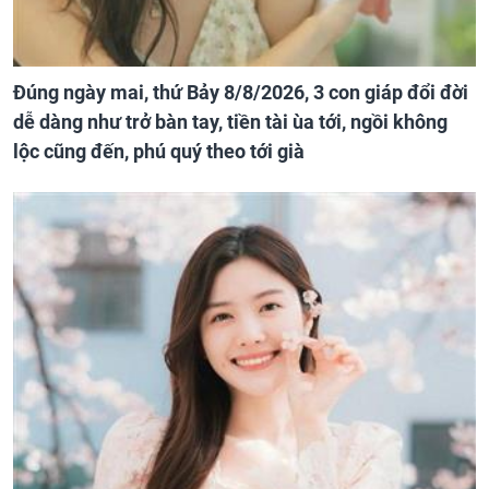
Đúng ngày mai, thứ Bảy 8/8/2026, 3 con giáp đổi đời
dễ dàng như trở bàn tay, tiền tài ùa tới, ngồi không
lộc cũng đến, phú quý theo tới già