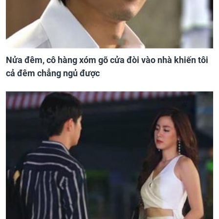
Nửa đêm, cô hàng xóm gõ cửa đòi vào nhà khiến tôi
cả đêm chẳng ngủ được