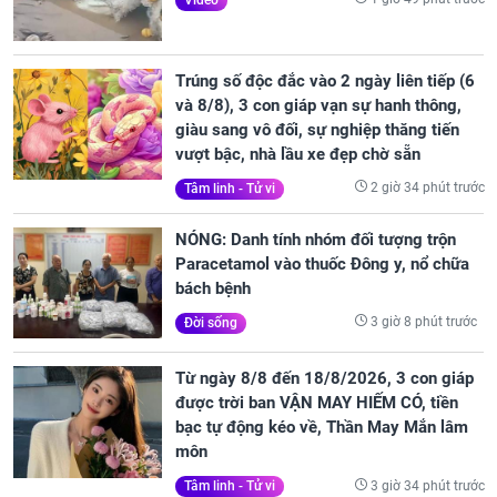
Trúng số độc đắc vào 2 ngày liên tiếp (6
và 8/8), 3 con giáp vạn sự hanh thông,
giàu sang vô đối, sự nghiệp thăng tiến
vượt bậc, nhà lầu xe đẹp chờ sẵn
2 giờ 34 phút trước
Tâm linh - Tử vi
NÓNG: Danh tính nhóm đối tượng trộn
Paracetamol vào thuốc Đông y, nổ chữa
bách bệnh
3 giờ 8 phút trước
Đời sống
Từ ngày 8/8 đến 18/8/2026, 3 con giáp
được trời ban VẬN MAY HIẾM CÓ, tiền
bạc tự động kéo về, Thần May Mắn lâm
môn
3 giờ 34 phút trước
Tâm linh - Tử vi