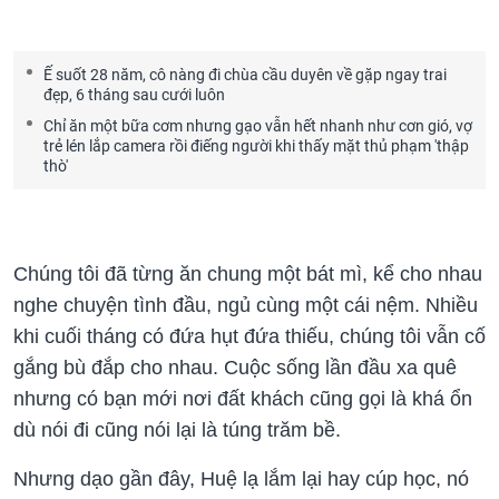
Ế suốt 28 năm, cô nàng đi chùa cầu duyên về gặp ngay trai
đẹp, 6 tháng sau cưới luôn
Chỉ ăn một bữa cơm nhưng gạo vẫn hết nhanh như cơn gió, vợ
trẻ lén lắp camera rồi điếng người khi thấy mặt thủ phạm 'thập
thò'
Chúng tôi đã từng ăn chung một bát mì, kể cho nhau
nghe chuyện tình đầu, ngủ cùng một cái nệm. Nhiều
khi cuối tháng có đứa hụt đứa thiếu, chúng tôi vẫn cố
gắng bù đắp cho nhau. Cuộc sống lần đầu xa quê
nhưng có bạn mới nơi đất khách cũng gọi là khá ổn
dù nói đi cũng nói lại là túng trăm bề.
Nhưng dạo gần đây, Huệ lạ lắm lại hay cúp học, nó