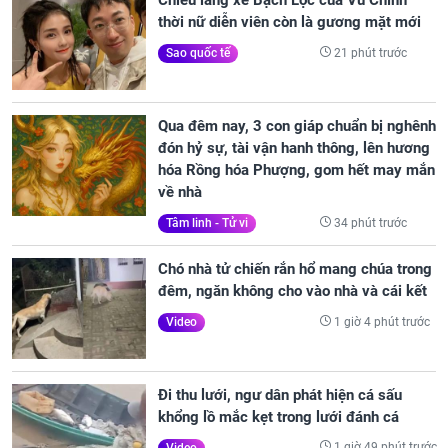
Chiêu lăng xê Bạch Lộc của Vu Chính
thời nữ diễn viên còn là gương mặt mới
21 phút trước
Sao quốc tế
Qua đêm nay, 3 con giáp chuẩn bị nghênh
đón hỷ sự, tài vận hanh thông, lên hương
hóa Rồng hóa Phượng, gom hết may mắn
về nhà
34 phút trước
Tâm linh - Tử vi
Chó nhà tử chiến rắn hổ mang chúa trong
đêm, ngăn không cho vào nhà và cái kết
1 giờ 4 phút trước
Video
Đi thu lưới, ngư dân phát hiện cá sấu
khổng lồ mắc kẹt trong lưới đánh cá
1 giờ 49 phút trước
Video