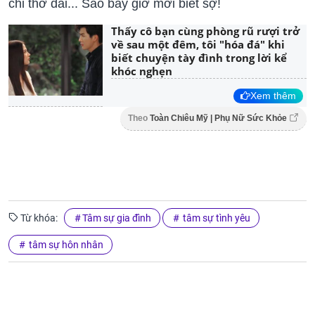
chỉ thở dài... Sao bây giờ mới biết sợ!
Thấy cô bạn cùng phòng rũ rượi trở
về sau một đêm, tôi "hóa đá" khi
biết chuyện tày đình trong lời kể
khóc nghẹn
Xem thêm
Theo
Toàn Chiêu Mỹ | Phụ Nữ Sức Khỏe
Từ khóa:
Tâm sự gia đình
tâm sự tình yêu
tâm sự hôn nhân