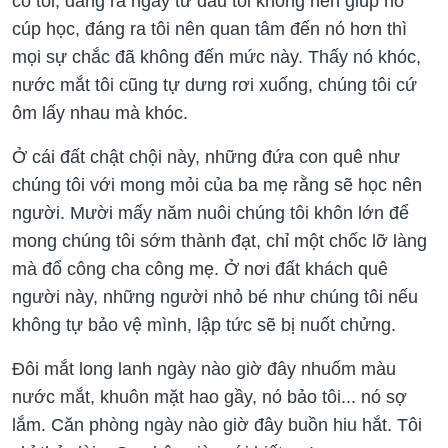
có tôi, đáng ra ngay từ đầu tôi không nên giúp nó
cúp học, đáng ra tôi nên quan tâm đến nó hơn thì
mọi sự chắc đã không đến mức này. Thấy nó khóc,
nước mắt tôi cũng tự dưng rơi xuống, chúng tôi cứ
ôm lấy nhau mà khóc.
Ở cái đất chật chội này, những đứa con quê như
chúng tôi với mong mỏi của ba mẹ rằng sẽ học nên
người. Mười mấy năm nuôi chúng tôi khôn lớn để
mong chúng tôi sớm thành đạt, chỉ một chốc lỡ làng
mà đổ công cha công mẹ. Ở nơi đất khách quê
người này, những người nhỏ bé như chúng tôi nếu
không tự bảo vệ mình, lập tức sẽ bị nuốt chửng.
Đôi mắt long lanh ngày nào giờ đây nhuốm màu
nước mắt, khuôn mặt hao gầy, nó bảo tôi... nó sợ
lắm. Căn phòng ngày nào giờ đây buồn hiu hắt. Tôi