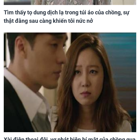
Tìm thấy tọ dung dịch lạ trong túi áo của chồng, sự
thật đằng sau càng khiến tôi nức nở
Xài điện thoại đôi, vợ phát hiện bí mật của chồng qua