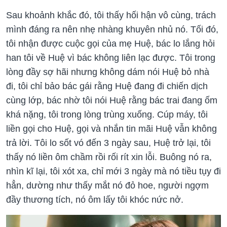
Sau khoảnh khắc đó, tôi thấy hối hận vô cùng, trách
mình đáng ra nên nhẹ nhàng khuyên nhủ nó. Tối đó,
tôi nhận được cuộc gọi của mẹ Huệ, bác lo lắng hỏi
han tôi về Huệ vì bác không liên lạc được. Tôi trong
lòng đầy sợ hãi nhưng không dám nói Huệ bỏ nhà
đi, tôi chỉ bảo bác gái rằng Huệ đang đi chiến dịch
cùng lớp, bác nhờ tôi nói Huệ rằng bác trai đang ốm
khá nặng, tôi trong lòng trùng xuống. Cúp máy, tôi
liền gọi cho Huệ, gọi và nhắn tin mãi Huệ vẫn không
trả lời. Tôi lo sốt vó đến 3 ngày sau, Huệ trở lại, tôi
thấy nó liền ôm chầm rồi rối rít xin lỗi. Buông nó ra,
nhìn kĩ lại, tôi xót xa, chỉ mới 3 ngày mà nó tiều tụy đi
hẳn, dường như thấy mắt nó đỏ hoe, người ngợm
đầy thương tích, nó ôm lấy tôi khóc nức nở.