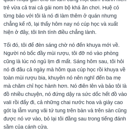
trẻ vừa cả trai cả gái nom bộ khá ăn chơi. Huệ có
từng bảo với tôi là nó đi làm thêm ở quán nhưng
chẳng kể rõ, lại thấy hôm nay nó cúp học và xuất
hiện ở đây, tôi linh tính điều chẳng lành.
Tối đó, tôi để đèn sáng chờ nó đến khuya mới về.
Người nó bốc đầy mùi rượu, tôi đỡ nó vào phòng
cũng là lúc nó ngủ lịm đi mất. Sáng hôm sau, tôi hỏi
nó đi đâu cả ngày mà hôm qua cúp học rồi khuya về
toàn mùi rượu bia, khuyên nó nên nghĩ đến ba mẹ
mà chăm chỉ học hành hơn. Nó điên lên và bảo tôi là
đồ nhiều chuyện, nó đứng dậy ra sức dốc hết đồ vào
vali rồi đẩy đi, cả những chai nước hoa và giày cao
gót lạ lẫm vung vãi tứ tung trên bàn và trên sàn cũng
được nó vơ vào, bỏ lại tôi đằng sau trong tiếng đánh
sầm của cánh cửa.