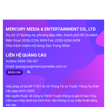
MERCURY MEDIA & ENTERTAINMENT CO., LTD
Trụ sở: 27 đường A4, phường Bảy Hiền, thành phố Hồ Chí Minh
Điện thoại: (028)-2236.9999 Fax: (028)-6268.0458
Chịu trách nhiệm nội dung: Đào Trọng Nhân
LIÊN HỆ QUẢNG CÁO
Hotline: 0909 750 307
Email:
quangcao@mercurymedia.com.vn
BẢNG GIÁ
Giấy phép số 02/GP-TTĐT do Sở Thông Tin và Truyền Thông Tp.HCM
cấp ngày 06/01/2025
Bản quyền thuộc về Công ty TNHH Truyền thông và giải trí Sao Thủy.
Cấm sao chép dưới mọi hình thức nếu không có sự chấp thuận bằng
văn bản.