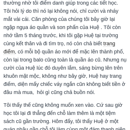
thường nhờ tôi điểm danh giúp trong các tiết học.
Tôi hỏi lý do thì nó lại không nói, chỉ cười và nháy
mắt vài cái. Căn phòng của chúng tôi bây giờ lại
ngập ngụa áo quần và son phấn của Huệ . Tôi còn
nhớ tầm 5 tháng trước, khi tôi gặp Huệ tại trường
cùng kết thân và đi tìm trọ, nó còn chả biết
trang
điểm
, có mỗi bộ quần áo mới để mặc lên thành phố,
còn lại trong balo cũng toàn là quần áo cũ. Nhưng nụ
cười của Huệ lúc đó duyên lắm, sáng bừng lên trên
khuôn mặt mộc, không như bây giờ, Huệ hay trang
điểm, diện mấy chiếc váy ngắn cũn không biết tiền ở
đâu mà mua, hỏi gì cũng chả buồn nói.
Tôi thấy thế cũng không muốn xen vào. Cứ sau giờ
học tôi lại đi thẳng đến chỗ làm thêm là một tiệm
sách cũ gần trường. Hôm đấy, tôi thấy Huệ ở một
quán nhậu gần chỗ tôi làm cùng một đám thanh niên