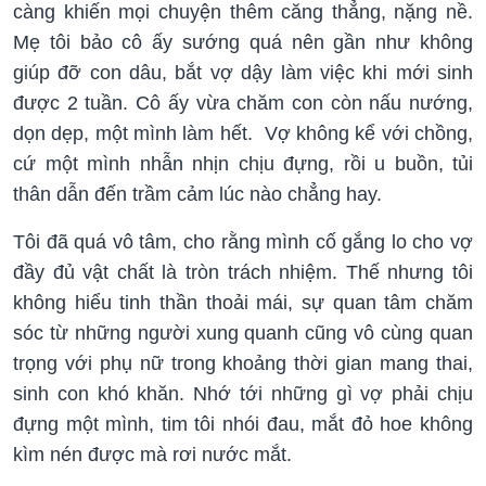
càng khiến mọi chuyện thêm căng thẳng, nặng nề.
Mẹ tôi bảo cô ấy sướng quá nên gần như không
giúp đỡ con dâu, bắt vợ dậy làm việc khi mới sinh
được 2 tuần. Cô ấy vừa chăm con còn nấu nướng,
dọn dẹp, một mình làm hết. Vợ không kể với chồng,
cứ một mình nhẫn nhịn chịu đựng, rồi u buồn, tủi
thân dẫn đến trầm cảm lúc nào chẳng hay.
Tôi đã quá vô tâm, cho rằng mình cố gắng lo cho vợ
đầy đủ vật chất là tròn trách nhiệm. Thế nhưng tôi
không hiểu tinh thần thoải mái, sự quan tâm chăm
sóc từ những người xung quanh cũng vô cùng quan
trọng với phụ nữ trong khoảng thời gian mang thai,
sinh con khó khăn. Nhớ tới những gì vợ phải chịu
đựng một mình, tim tôi nhói đau, mắt đỏ hoe không
kìm nén được mà rơi nước mắt.