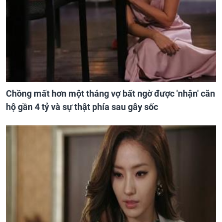
Chồng mất hơn một tháng vợ bất ngờ được 'nhận' căn
hộ gần 4 tỷ và sự thật phía sau gây sốc