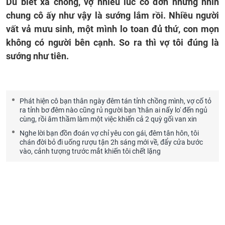
Dù biết xa chồng, vợ nhiều lúc cô đơn nhưng nhìn
chung cô ấy như vậy là sướng lắm rồi. Nhiều người
vất vả mưu sinh, một mình lo toan đủ thứ, con mọn
không có người bên cạnh. So ra thì vợ tôi đúng là
sướng như tiên.
Phát hiện cô bạn thân ngày đêm tán tỉnh chồng mình, vợ cố tỏ
ra tỉnh bơ đêm nào cũng rủ người bạn 'thân ai nấy lo' đến ngủ
cùng, rồi âm thầm làm một việc khiến cả 2 quỳ gối van xin
Nghe lời bạn đồn đoán vợ chỉ yêu con gái, đêm tân hôn, tôi
chán đời bỏ đi uống rượu tận 2h sáng mới về, đẩy cửa bước
vào, cảnh tượng trước mắt khiến tôi chết lặng