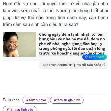
Nghĩ đến vợ con, tôi quyết tâm trở về nhà gần nhà
làm việc sớm nhất có thể. Nhưng tôi không biết phải
giúp đỡ vợ thế nào trong tình cảnh này, căn bệnh
trầm cảm sau sinh cần điều trị ra sao?
Chồng ngày đêm lạnh nhạt, tôi ôm
bụng bầu về nhà bố mẹ đẻ, đêm nọ
ghé về nhà, nghe giọng đàn ông lạ
trong phòng ngủ, tôi đau quặn lòng
trước ‘kế hoạch’ đáng sợ của chồng
Xem thêm
Theo
Thùy Dương (TH) | Phụ Nữ Sức Khỏe
Từ khóa:
tâm sự eva
tâm sự gia đình
tâm sự tình yêu