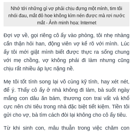
Nhớ tới những gì vợ phải chịu đựng một mình, tim tôi
nhói đau, mắt đỏ hoe không kìm nén được mà rơi nước
mắt - Ảnh minh họa: Internet
Đợi vợ về, gọi riêng cô ấy vào phòng, tôi nhẹ nhàng
cẩn thận hỏi han, động viên vợ kể rõ với mình. Lúc
ấy tôi mới giật mình biết được thực ra sống chung
với mẹ chồng, vợ không phải đi làm nhưng cũng
chịu rất nhiều áp lực nặng nề.
Mẹ tôi tốt tính song lại vô cùng kỹ tính, hay xét nét,
để ý. Thấy cô ấy ở nhà không đi làm, bà suốt ngày
mắng con dâu ăn bám, thương con trai vất vả khổ
cực nên chi tiêu trong nhà đặc biệt tiết kiệm. Tiền tôi
gửi cho vợ, bà tìm cách đòi lại không cho cô ấy tiêu.
Từ khi sinh con, mâu thuẫn trong việc chăm con