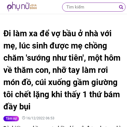
Đi làm xa để vợ bầu ở nhà với
mẹ, lúc sinh được mẹ chồng
chăm 'sướng như tiên', một hôm
về thăm con, nhỡ tay làm rơi
món đồ, cúi xuống gầm giường
tôi chết lặng khi thấy 1 thứ bám
đầy bụi
16/12/2022 06:53
Tâm sự