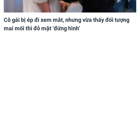
Cô gái bị ép đi xem mắt, nhưng vừa thấy đối tượng
mai mối thì đỏ mặt ‘đứng hình’