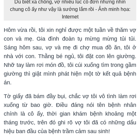
Dù biết xa chồng, vợ nhiều lúc cô đơn nhưng nhìn
chung cô ấy như vậy là sướng lắm rồi - Ảnh minh họa:
Internet
Hôm vừa rồi, tôi xin nghỉ được một tuần về thăm vợ
con và mẹ. Gia đình đoàn tụ mừng mừng tủi tủi.
Sáng hôm sau, vợ và mẹ đi chợ mua đồ ăn, tôi ở
nhà với con. Thằng bé ngủ, tôi đặt con lên giường.
Nhỡ tay làm rơi món đồ, tôi cúi xuống tìm trong gầm
giường thì giật mình phát hiện một tờ kết quả bệnh
án.
Tờ giấy đã bám đầy bụi, chắc vợ tôi vô tình làm rơi
xuống từ bao giờ. Điều đáng nói tên bệnh nhân
chính là cô ấy, thời gian khám bệnh khoảng một
tháng trước, trên đó ghi rõ vợ tôi đã có những dấu
hiệu ban đầu của bệnh trầm cảm sau sinh!