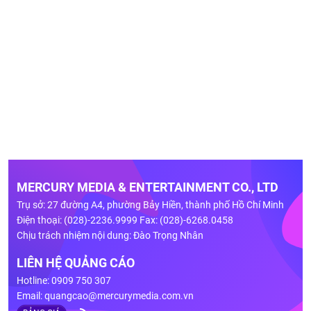
MERCURY MEDIA & ENTERTAINMENT CO., LTD
Trụ sở: 27 đường A4, phường Bảy Hiền, thành phố Hồ Chí Minh
Điện thoại: (028)-2236.9999 Fax: (028)-6268.0458
Chịu trách nhiệm nội dung: Đào Trọng Nhân
LIÊN HỆ QUẢNG CÁO
Hotline: 0909 750 307
Email:
quangcao@mercurymedia.com.vn