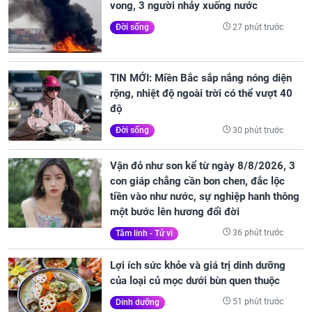
vong, 3 người nhảy xuống nước
27 phút trước
Đời sống
TIN MỚI: Miền Bắc sắp nắng nóng diện
rộng, nhiệt độ ngoài trời có thể vượt 40
độ
30 phút trước
Đời sống
Vận đỏ như son kể từ ngày 8/8/2026, 3
con giáp chẳng cần bon chen, đắc lộc
tiền vào như nước, sự nghiệp hanh thông
một bước lên hương đổi đời
36 phút trước
Tâm linh - Tử vi
Lợi ích sức khỏe và giá trị dinh dưỡng
của loại củ mọc dưới bùn quen thuộc
51 phút trước
Dinh dưỡng