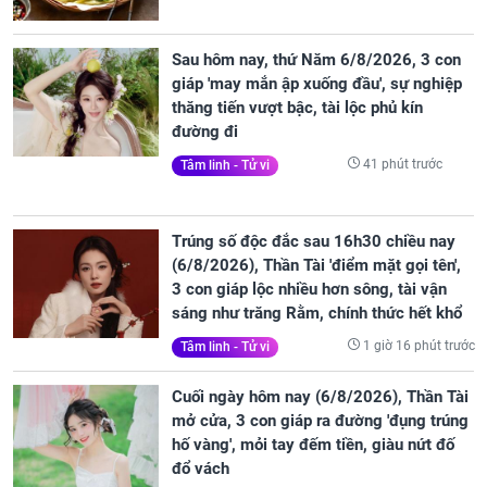
Sau hôm nay, thứ Năm 6/8/2026, 3 con
giáp 'may mắn ập xuống đầu', sự nghiệp
thăng tiến vượt bậc, tài lộc phủ kín
đường đi
41 phút trước
Tâm linh - Tử vi
Trúng số độc đắc sau 16h30 chiều nay
(6/8/2026), Thần Tài 'điểm mặt gọi tên',
3 con giáp lộc nhiều hơn sông, tài vận
sáng như trăng Rằm, chính thức hết khổ
1 giờ 16 phút trước
Tâm linh - Tử vi
Cuối ngày hôm nay (6/8/2026), Thần Tài
mở cửa, 3 con giáp ra đường 'đụng trúng
hố vàng', mỏi tay đếm tiền, giàu nứt đố
đổ vách