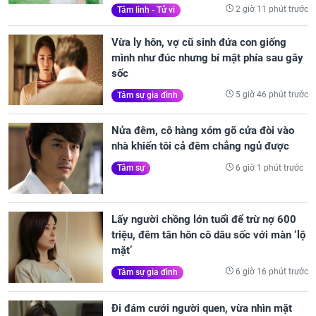
2 giờ 11 phút trước
Tâm linh - Tử vi
Vừa ly hôn, vợ cũ sinh đứa con giống
mình như đúc nhưng bí mật phía sau gây
sốc
5 giờ 46 phút trước
Tâm sự gia đình
Nửa đêm, cô hàng xóm gõ cửa đòi vào
nhà khiến tôi cả đêm chẳng ngủ được
6 giờ 1 phút trước
Tâm sự
Lấy người chồng lớn tuổi để trừ nợ 600
triệu, đêm tân hôn cô dâu sốc với màn ‘lộ
mặt’
6 giờ 16 phút trước
Tâm sự gia đình
Đi đám cưới người quen, vừa nhìn mặt