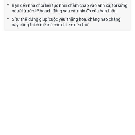
Bạn đến nhà chơi liên tục nhìn chằm chặp vào anh xã, tôi sững
người trước kế hoạch đằng sau cái nhìn đó của bạn thân
5 'tư thế' đứng giúp 'cuộc yêu' thăng hoa, chàng nào chàng
nấy cũng thích mê mà các chị em nên thử