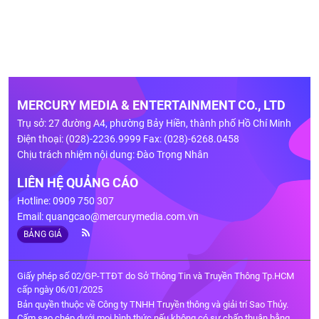
MERCURY MEDIA & ENTERTAINMENT CO., LTD
Trụ sở: 27 đường A4, phường Bảy Hiền, thành phố Hồ Chí Minh
Điện thoại: (028)-2236.9999 Fax: (028)-6268.0458
Chịu trách nhiệm nội dung: Đào Trọng Nhân
LIÊN HỆ QUẢNG CÁO
Hotline: 0909 750 307
Email:
quangcao@mercurymedia.com.vn
BẢNG GIÁ
Giấy phép số 02/GP-TTĐT do Sở Thông Tin và Truyền Thông Tp.HCM
cấp ngày 06/01/2025
Bản quyền thuộc về Công ty TNHH Truyền thông và giải trí Sao Thủy.
Cấm sao chép dưới mọi hình thức nếu không có sự chấp thuận bằng