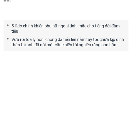
5 lí do chính khiến phụ nữ ngoại tình, mặc cho tiếng đời đàm
tiếu
Vừa rời tòa ly hôn, chồng đã tiến lên nắm tay tôi, chưa kịp định
thần thì anh đã nói một câu khiến tôi nghiến răng oán hận