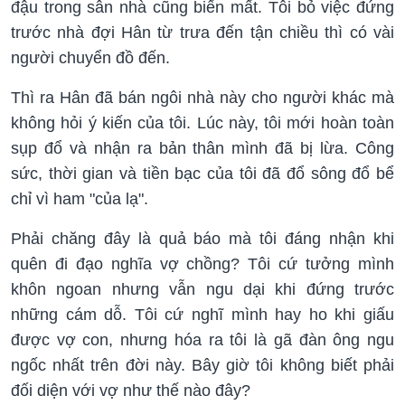
đậu trong sân nhà cũng biến mất. Tôi bỏ việc đứng
trước nhà đợi Hân từ trưa đến tận chiều thì có vài
người chuyển đồ đến.
Thì ra Hân đã bán ngôi nhà này cho người khác mà
không hỏi ý kiến của tôi. Lúc này, tôi mới hoàn toàn
sụp đổ và nhận ra bản thân mình đã bị lừa. Công
sức, thời gian và tiền bạc của tôi đã đổ sông đổ bể
chỉ vì ham "của lạ".
Phải chăng đây là quả báo mà tôi đáng nhận khi
quên đi đạo nghĩa vợ chồng? Tôi cứ tưởng mình
khôn ngoan nhưng vẫn ngu dại khi đứng trước
những cám dỗ. Tôi cứ nghĩ mình hay ho khi giấu
được vợ con, nhưng hóa ra tôi là gã đàn ông ngu
ngốc nhất trên đời này. Bây giờ tôi không biết phải
đối diện với vợ như thế nào đây?