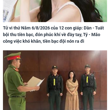
Tử vi thứ Năm 6/8/2026 của 12 con giáp: Dần - Tuất
bội thu tiền bạc, đón phúc khí về đầy tay, Tý - Mão
công việc khó khăn, tiền bạc đội nón ra đi