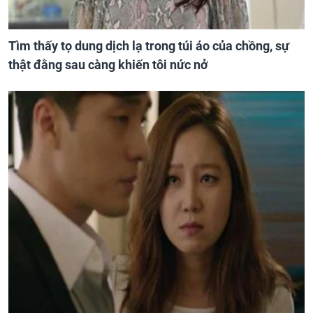
Tìm thấy tọ dung dịch lạ trong túi áo của chồng, sự
thật đằng sau càng khiến tôi nức nở