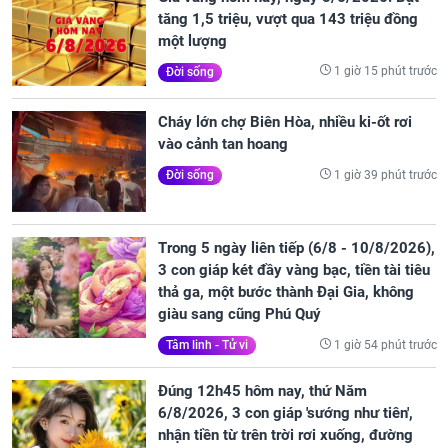
tăng 1,5 triệu, vượt qua 143 triệu đồng
một lượng
1 giờ 15 phút trước
Đời sống
Cháy lớn chợ Biên Hòa, nhiều ki-ốt rơi
vào cảnh tan hoang
1 giờ 39 phút trước
Đời sống
Trong 5 ngày liên tiếp (6/8 - 10/8/2026),
3 con giáp két đầy vàng bạc, tiền tài tiêu
thả ga, một bước thành Đại Gia, không
giàu sang cũng Phú Quý
1 giờ 54 phút trước
Tâm linh - Tử vi
Đúng 12h45 hôm nay, thứ Năm
6/8/2026, 3 con giáp 'sướng như tiên',
nhận tiền từ trên trời rơi xuống, đường