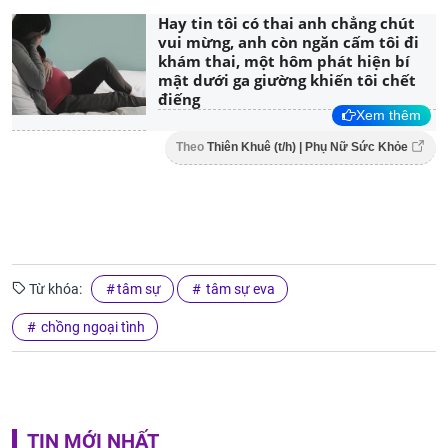
Hay tin tôi có thai anh chẳng chút
vui mừng, anh còn ngăn cấm tôi đi
khám thai, một hôm phát hiện bí
mật dưới ga giường khiến tôi chết
điếng
Xem thêm
Theo
Thiên Khuê (t/h) | Phụ Nữ Sức Khỏe
Từ khóa:
tâm sự
tâm sự eva
chồng ngoại tình
TIN MỚI NHẤT