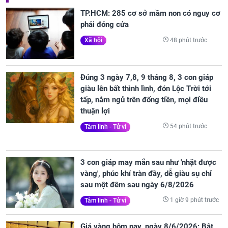
TP.HCM: 285 cơ sở mầm non có nguy cơ
phải đóng cửa
48 phút trước
Xã hội
Đúng 3 ngày 7,8, 9 tháng 8, 3 con giáp
giàu lên bất thình lình, đón Lộc Trời tới
tấp, nằm ngủ trên đống tiền, mọi điều
thuận lợi
54 phút trước
Tâm linh - Tử vi
3 con giáp may mắn sau như 'nhặt được
vàng', phúc khí tràn đầy, dễ giàu sụ chỉ
sau một đêm sau ngày 6/8/2026
1 giờ 9 phút trước
Tâm linh - Tử vi
Giá vàng hôm nay, ngày 8/6/2026: Bật