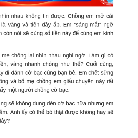
nhìn nhau không tin được. Chồng em mở cái
n là vàng và tiền đầy ắp. Em “sáng mắt” ngỡ
còn nói sẽ dùng số tiền này để cùng em kinh
mẹ chồng lại nhìn nhau nghi ngờ. Làm gì có
iền, vàng nhanh chóng như thế? Cuối cùng,
ấy đi đánh cờ bạc cùng bạn bè. Em chết sững
hồng và bố mẹ chồng em giấu chuyện này rất
lấy một người chồng cờ bạc.
ằng sẽ không đụng đến cờ bạc nữa nhưng em
 lắm. Anh ấy có thể bỏ thật được không hay sẽ
đây?