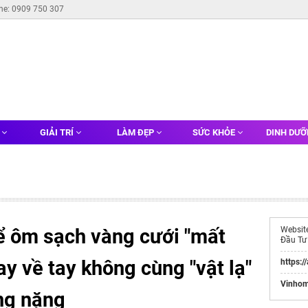
ine: 0909 750 307
G
GIẢI TRÍ
LÀM ĐẸP
SỨC KHỎE
DINH DƯ
ể ôm sạch vàng cưới "mất
Websit
Đầu Tư
ay về tay không cùng "vật lạ"
https:/
Vinhom
ng nặng