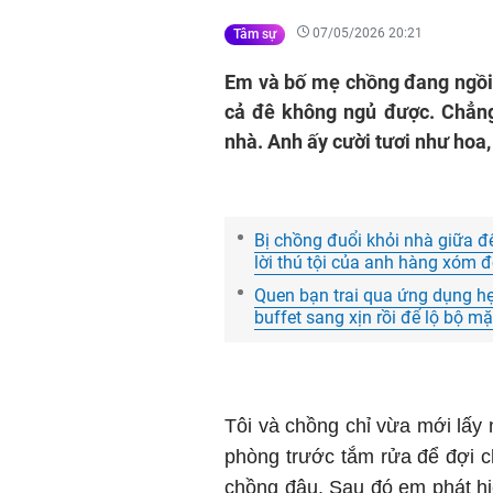
07/05/2026 20:21
Tâm sự
Em và bố mẹ chồng đang ngồi 
cả đê không ngủ được. Chẳng
nhà. Anh ấy cười tươi như hoa,
Bị chồng đuổi khỏi nhà giữa đ
lời thú tội của anh hàng xóm 
Quen bạn trai qua ứng dụng hẹn
buffet sang xịn rồi để lộ bộ mặ
Tôi và chồng chỉ vừa mới lấy
phòng trước tắm rửa để đợi 
chồng đâu. Sau đó em phát hi