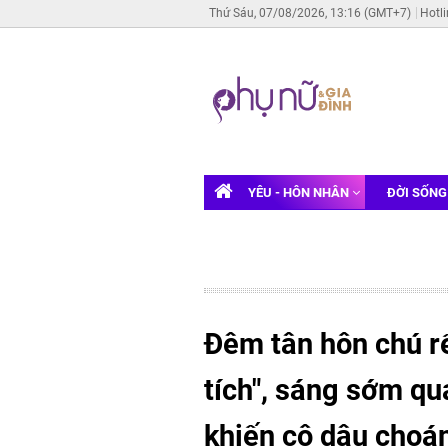
Thứ Sáu, 07/08/2026, 13:16 (GMT+7)
Hotl
YÊU - HÔN NHÂN
ĐỜI SỐN
Đêm tân hôn chú r
tích", sáng sớm qu
khiến cô dâu choá