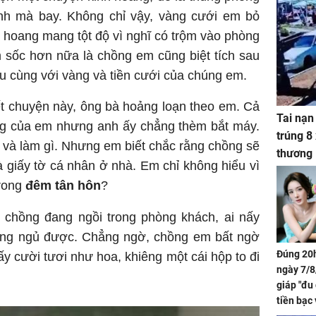
nh mà bay. Không chỉ vậy, vàng cưới em bỏ
m hoang mang tột độ vì nghĩ có trộm vào phòng
 sốc hơn nữa là chồng em cũng biệt tích sau
u cùng với vàng và tiền cưới của chúng em.
t chuyện này, ông bà hoảng loạn theo em. Cả
Tai nạn
ồng của em nhưng anh ấy chẳng thèm bắt máy.
trúng 8
 và làm gì. Nhưng em biết chắc rằng chồng sẽ
thương
à giấy tờ cá nhân ở nhà. Em chỉ không hiểu vì
trong
đêm tân hôn
?
chồng đang ngồi trong phòng khách, ai nấy
ông ngủ được. Chẳng ngờ, chồng em bất ngờ
Đúng 20h
ấy cười tươi như hoa, khiêng một cái hộp to đi
ngày 7/8
giáp "đu
tiền bạc 