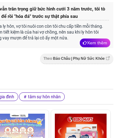
vẫn trân trọng giữ bức hình cưới 3 năm trước, tôi tò
 để rồi "hóa đá" trước sự thật phía sau
a ly hôn, vợ tôi nuôi con còn tôi chu cấp tiền mỗi tháng.
 tiết kiệm là của hai vợ chồng, nên sau khi ly hôn tôi
 vay mượn để trả lại cô ấy một nửa.
Xem thêm
Theo
Bảo Châu | Phụ Nữ Sức Khỏe
ia đình
tâm sự hôn nhân