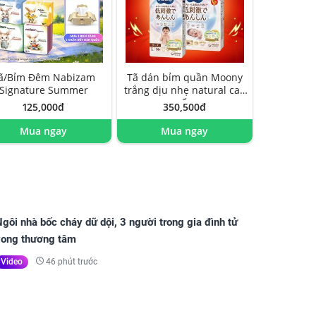
ã/Bỉm Đêm Nabizam
Tã dán bỉm quần Moony
Signature Summer
trắng dịu nhẹ natural cao
cấp
125,000đ
350,500đ
Mua ngay
Mua ngay
gôi nhà bốc cháy dữ dội, 3 người trong gia đình tử
vong thương tâm
46 phút trước
Video