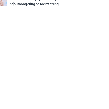
ngồi không cũng có lộc rơi trúng
đầu, vừa tránh được họa vừa có
tiền vàng