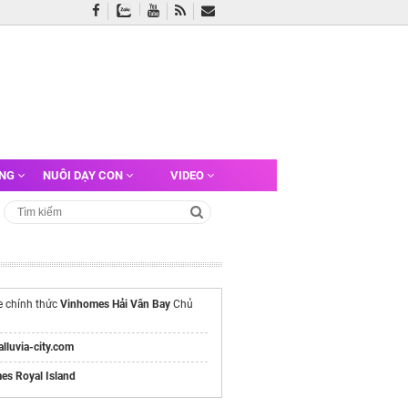
ỠNG
NUÔI DẠY CON
VIDEO
e chính thức
Vinhomes Hải Vân Bay
Chủ
/alluvia-city.com
es Royal Island