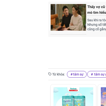
Thấy vợ cũ 
mò tìm hiểu
Sau khi ra tò
Nhưng số tiền
cũng cố gắng
Từ khóa:
tâm sự
tâm sự g