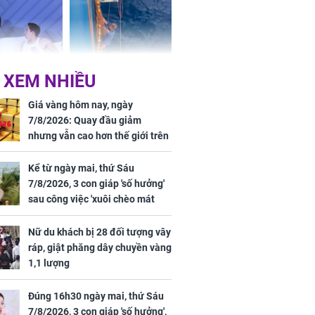
ấm no, tình
n mãn
 XEM NHIỀU
n vợ giấu
Ngư dân mất tích đã
ừng có chồng,
được tìm thấy còn
Giá vàng hôm nay, ngày
ly hôn nhưng
sống sau 26 ngày lênh
7/8/2026: Quay đầu giảm
khi nghe mẹ
đênh trên biển Thái
nhưng vẫn cao hơn thế giới trên
g câu này
Bình Dương
7 triệu đồng
Kể từ ngày mai, thứ Sáu
7/8/2026, 3 con giáp 'số hưởng'
sau công việc 'xuôi chèo mát
iệt lên tiếng
mái', tiền tài 'thu về như nước',
ồn thay tim,
tình duyên viên mãn
Nữ du khách bị 28 đối tượng vây
hứng minh sức
ráp, giật phăng dây chuyền vàng
1,1 lượng
Đúng 16h30 ngày mai, thứ Sáu
7/8/2026, 3 con giáp 'số hưởng',