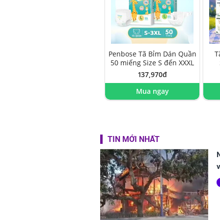
Penbose Tã Bỉm Dán Quần
T
50 miếng Size S đến XXXL
137,970đ
Mua ngay
TIN MỚI NHẤT
N