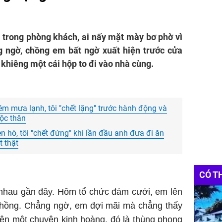
trong phòng khách, ai nấy mặt mày bơ phờ vì
 ngờ, chồng em bất ngờ xuất hiện trước cửa
 khiêng một cái hộp to đi vào nhà cùng.
êm mưa lạnh, tôi "chết lặng" trước hành động và
độc thân
 hò, tôi "chết đứng" khi lần đầu anh đưa đi ăn
t thật
CÓ T
 nhau gần đây. Hôm tổ chức đám cưới, em lên
chồng. Chẳng ngờ, em đợi mãi mà chẳng thấy
ện một chuyện kinh hoàng, đó là thùng phong