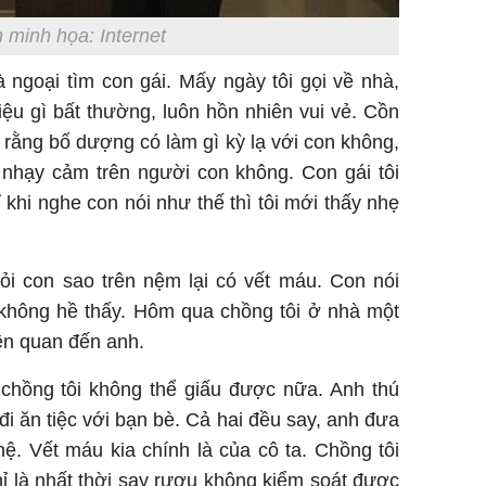
 minh họa: Internet
 ngoại tìm con gái. Mấy ngày tôi gọi về nhà,
iệu gì bất thường, luôn hồn nhiên vui vẻ. Cồn
n rằng bố dượng có làm gì kỳ lạ với con không,
nhạy cảm trên người con không. Con gái tôi
ỉ khi nghe con nói như thế thì tôi mới thấy nhẹ
hỏi con sao trên nệm lại có vết máu. Con nói
ì không hề thấy. Hôm qua chồng tôi ở nhà một
iên quan đến anh.
ết, chồng tôi không thể giấu được nữa. Anh thú
đi ăn tiệc với bạn bè. Cả hai đều say, anh đưa
hệ. Vết máu kia chính là của cô ta. Chồng tôi
 chỉ là nhất thời say rượu không kiểm soát được