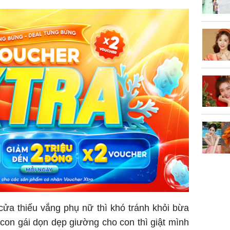
trẻ kém 
Phim Châ
đại thắn
doanh th
tỷ đồng
cửa thiếu vắng phụ nữ thì khó tránh khỏi bừa
con gái dọn dẹp giường cho con thì giật mình