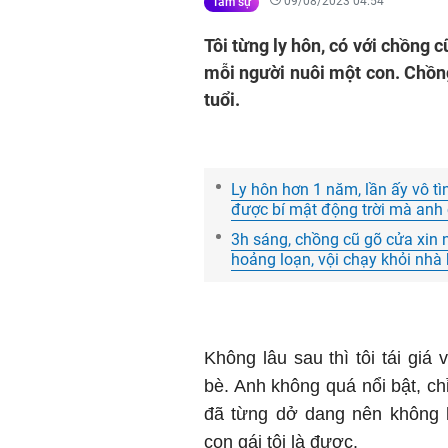
09/08/2023 04:54
Tâm sự
Tôi từng ly hôn, có với chồng c
mỗi người nuôi một con. Chồng t
tuổi.
Ly hôn hơn 1 năm, lần ấy vô tìn
được bí mật động trời mà anh 
3h sáng, chồng cũ gõ cửa xin 
hoảng loạn, vội chạy khỏi nhà k
Không lâu sau thì tôi tái giá
bè. Anh không quá nổi bật, chỉ
đã từng dở dang nên không 
con gái tôi là được.