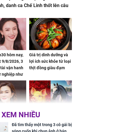
nh, danh ca Chế Linh thốt lên câu
h30 hôm nay,
Giá trị dinh dưỡng và
 9/8/2026, 3
lợi ích sức khỏe từ loại
 tài vận hanh
thịt đồng giàu đạm
ự nghiệp như
hóa Rồng', vét
á trong thiên
 XEM NHIỀU
 mỹ nhân Hồng
Tử vi tuần mới (từ 10
uan Chi Lâm
đến 16/8/2026), 3 con
Đã tìm thấy một trong 3 cô gái bị
tin yêu trai
giáp mưa thuận gió
sóng cuốn khi chụp ảnh ở bán