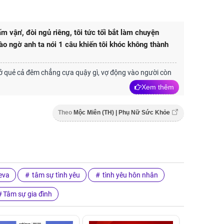
m vận', đòi ngủ riêng, tôi tức tối bắt làm chuyện
nào ngờ anh ta nói 1 câu khiến tôi khóc không thành
ở quẻ cả đêm chẳng cựa quậy gì, vợ động vào người còn
Xem thêm
Theo
Mộc Miên (TH) | Phụ Nữ Sức Khỏe
eva
tâm sự tình yêu
tình yêu hôn nhân
Tâm sự gia đình