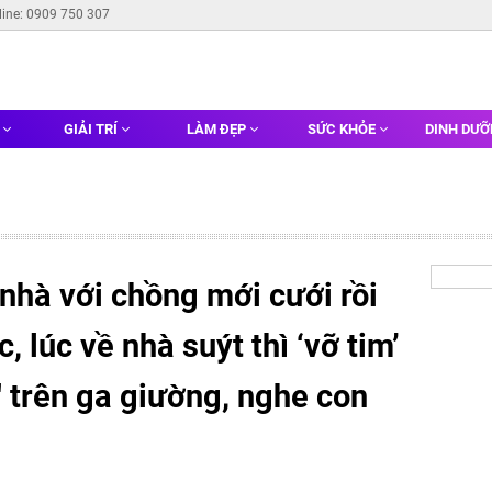
line: 0909 750 307
G
GIẢI TRÍ
LÀM ĐẸP
SỨC KHỎE
DINH DƯ
 nhà với chồng mới cưới rồi
, lúc về nhà suýt thì ‘vỡ tim’
ạ' trên ga giường, nghe con