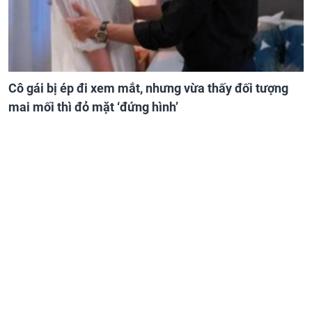
Cô gái bị ép đi xem mắt, nhưng vừa thấy đối tượng
mai mối thì đỏ mặt ‘đứng hình’