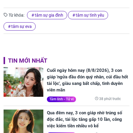
Từ khóa:
tâm sự gia đình
tâm sự tình yêu
tâm sự eva
TIN MỚI NHẤT
Cuối ngày hôm nay (8/8/2026), 3 con
giáp 'ngửa đầu đón quý nhân, cúi đầu hốt
tài lộc', giàu sang bất chấp, tình duyên
viên mãn
38 phút trước
Tâm linh - Tử vi
Qua đêm nay, 3 con giáp nhờ trúng số
độc đắc, tài lộc tăng gấp 10 lần, công
việc kiếm tiền nhiều vô kể