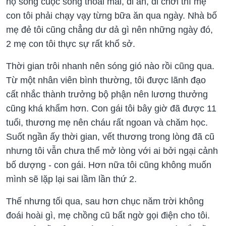
họ sống cuộc sống thoải mái, đi ăn, đi chơi thì mẹ
con tôi phải chạy vạy từng bữa ăn qua ngày. Nhà bố
mẹ đẻ tôi cũng chẳng dư dả gì nên những ngày đó,
2 mẹ con tôi thực sự rất khổ sở.
Thời gian trôi nhanh nên sóng gió nào rồi cũng qua.
Từ một nhân viên bình thường, tôi được lãnh đạo
cất nhắc thành trưởng bộ phận nên lương thưởng
cũng khá khẩm hơn. Con gái tôi bây giờ đã được 11
tuổi, thương mẹ nên cháu rất ngoan và chăm học.
Suốt ngần ấy thời gian, vết thương trong lòng đã cũ
nhưng tôi vẫn chưa thể mở lòng với ai bởi ngại cảnh
bố dượng - con gái. Hơn nữa tôi cũng không muốn
mình sẽ lặp lại sai lầm lần thứ 2.
Thế nhưng tối qua, sau hơn chục năm trời không
đoái hoài gì, mẹ chồng cũ bất ngờ gọi điện cho tôi.