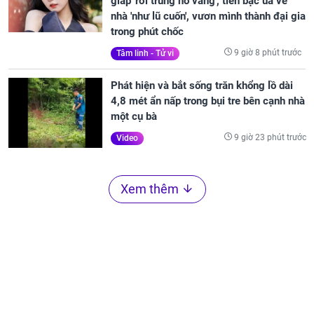
giáp 'rơi trúng hố vàng', tiền bạc ùa về
nhà 'như lũ cuốn', vươn mình thành đại gia
trong phút chốc
9 giờ 8 phút trước
Tâm linh - Tử vi
Phát hiện và bắt sống trăn khổng lồ dài
4,8 mét ẩn nấp trong bụi tre bên cạnh nhà
một cụ bà
9 giờ 23 phút trước
Video
Xem thêm