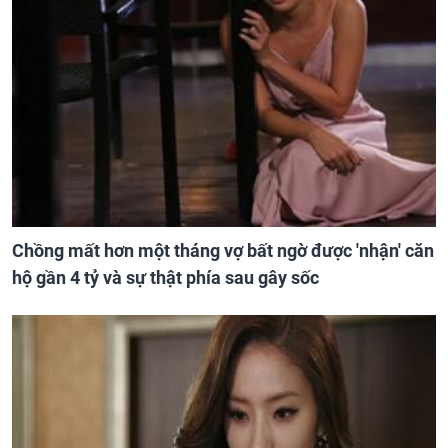
Chồng mất hơn một tháng vợ bất ngờ được 'nhận' căn
hộ gần 4 tỷ và sự thật phía sau gây sốc