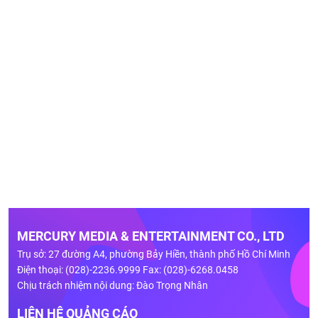
MERCURY MEDIA & ENTERTAINMENT CO., LTD
Trụ sở: 27 đường A4, phường Bảy Hiền, thành phố Hồ Chí Minh
Điện thoại: (028)-2236.9999 Fax: (028)-6268.0458
Chịu trách nhiệm nội dung: Đào Trọng Nhân
LIÊN HỆ QUẢNG CÁO