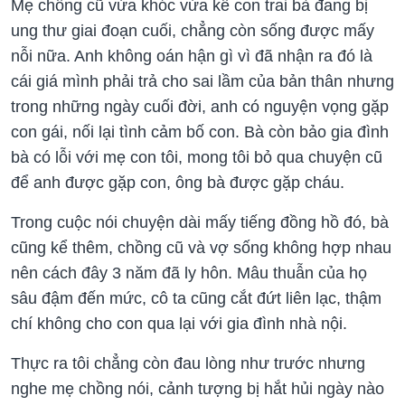
Mẹ chồng cũ vừa khóc vừa kể con trai bà đang bị
ung thư giai đoạn cuối, chẳng còn sống được mấy
nỗi nữa. Anh không oán hận gì vì đã nhận ra đó là
cái giá mình phải trả cho sai lầm của bản thân nhưng
trong những ngày cuối đời, anh có nguyện vọng gặp
con gái, nối lại tình cảm bố con. Bà còn bảo gia đình
bà có lỗi với mẹ con tôi, mong tôi bỏ qua chuyện cũ
để anh được gặp con, ông bà được gặp cháu.
Trong cuộc nói chuyện dài mấy tiếng đồng hồ đó, bà
cũng kể thêm, chồng cũ và vợ sống không hợp nhau
nên cách đây 3 năm đã ly hôn. Mâu thuẫn của họ
sâu đậm đến mức, cô ta cũng cắt đứt liên lạc, thậm
chí không cho con qua lại với gia đình nhà nội.
Thực ra tôi chẳng còn đau lòng như trước nhưng
nghe mẹ chồng nói, cảnh tượng bị hắt hủi ngày nào