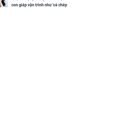
con giáp vận trình như 'cá chép
hóa rồng', giàu có lên bất chấp,
số đỏ chót như son