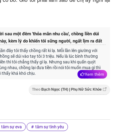
i sau một đêm 'thỏa mãn nhu cầu', chồng liền dúi
này, kèm lý do khiến tôi sững người, ngất lịm ra đất
n đây tôi thấy chồng rất kì lạ. Mỗi lần lên giường với
ồng sẽ dúi vào tay tôi 3 triệu. Nếu là lúc bình thường
iền thì tôi chẳng thấy gì lạ. Nhưng sau khi quấn quýt
ng nhau, chồng lại đưa tiền rồi nói tôi muốn mua gì thì
ại thấy khá khó chịu.
Xem thêm
Theo
Bạch Ngọc (TH) | Phụ Nữ Sức Khỏe
tâm sự eva
tâm sự tình yêu