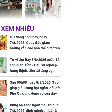
 Nữ công nhân
Đỗ Mỹ Linh hé lộ góc
 XEM NHIỀU
trên đường đi
bếp chill của nhà mới -
rong khu công
cạnh biệt thự bầu Hiển
Giá vàng hôm nay, ngày
Sóng Thần
7/8/2026: Quay đầu giảm
nhưng vẫn cao hơn thế giới trên
7 triệu đồng
Tử vi thứ Bảy 8/8/2026 ocủa 12
con giáp: Dần - Dậu sự nghiệp
hưng thịnh, tiền tài tăng vọt,
Mão - Thân công việc bất trắc,
tiền mất tật mang
Sau 00h00 ngày 8/8/2026, 3 con
00 ngày
giáp giàu sang bạt ngàn, đổi đời
, 3 con giáp
Phú Quý, ung dung có của đầy
g bạt ngàn,
nhà, ngày càng hưng thịnh sung
Phú Quý, ung
túc
của đầy nhà,
Đúng 6h sáng ngày mai, thứ Sáu
g hưng thịnh
7/8/2026, định mệnh an bài, 3