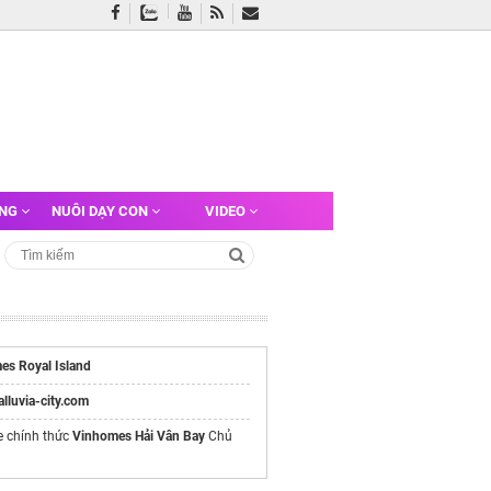
ỠNG
NUÔI DẠY CON
VIDEO
es Royal Island
/alluvia-city.com
e chính thức
Vinhomes Hải Vân Bay
Chủ