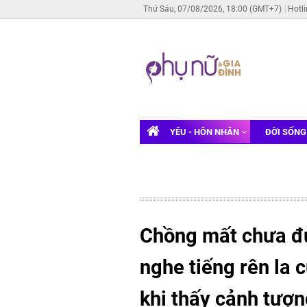
Thứ Sáu, 07/08/2026, 18:00 (GMT+7)
Hotl
YÊU - HÔN NHÂN
ĐỜI SỐN
Chồng mất chưa đư
nghe tiếng rên la c
khi thấy cảnh tượ