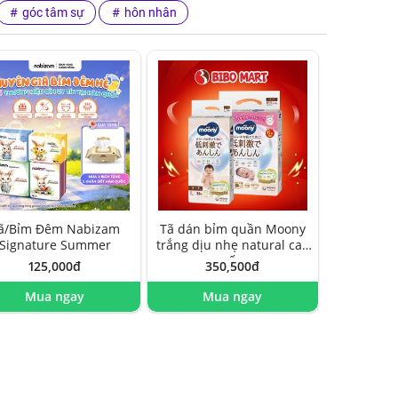
góc tâm sự
hôn nhân
ã/Bỉm Đêm Nabizam
Tã dán bỉm quần Moony
Signature Summer
trắng dịu nhẹ natural cao
cấp
125,000đ
350,500đ
Mua ngay
Mua ngay