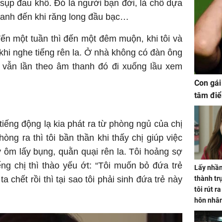
y sụp đau khổ. Đó là người bạn đời, là chỗ dựa
n anh đến khi răng long đầu bạc…
ến một tuần thì đến một đêm muộn, khi tôi và
 khi nghe tiếng rên la. Ở nhà không có đàn ông
 vẫn lần theo âm thanh đó đi xuống lầu xem
Con gái
tâm điể
 tiếng động lạ kia phát ra từ phòng ngủ của chị
òng ra thì tôi bần thần khi thấy chị giúp việc
 ôm lấy bụng, quằn quại rên la. Tôi hoảng sợ
iếng chị thì thào yếu ớt: “Tôi muốn bỏ đứa trẻ
Lấy nhầm
ta chết rồi thì tại sao tôi phải sinh đứa trẻ này
thành trụ
tôi rút r
hôn nhâ