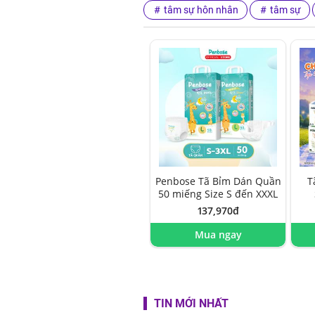
tâm sự hôn nhân
tâm sự
Penbose Tã Bỉm Dán Quần
T
50 miếng Size S đến XXXL
137,970đ
Mua ngay
TIN MỚI NHẤT