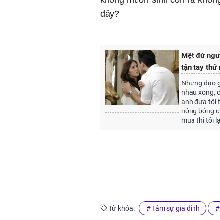
đây?
Mệt đừ ngườ
tận tay thứ 
Nhưng dạo gầ
nhau xong, ch
anh đưa tôi t
nóng bỏng cù
mua thì tôi l
Từ khóa:
Tâm sự gia đình