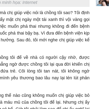
 minh họa: Internet
sung túc
 mà chị giúp việc nói là chồng tôi sao? Tôi định
ấy mặt chị ngày một tái xanh thì vội vàng gọi
 việc muốn phá thai nhưng không đi đến bệnh
huốc phá thai bậy bạ. Vì đưa đến bệnh viện kịp
 hưởng. Sau đó, tôi mới nghe chị giúp việc kể
hồng tôi để về nhà có người cậy nhờ, được
hẳng ngờ được chồng tôi lại qua đời khiến chị
ứa trẻ. Cõi lòng tôi tan nát, tôi không ngờ
nh yêu thương bao lâu nay lại lén lút phản
ng thế nào cũng không muốn chị giúp việc bỏ
là máu mủ của chồng tôi để lại. Nhưng chị ấy
có bố. Giờ tôi phải làm sao để chị ấy nghĩ lại