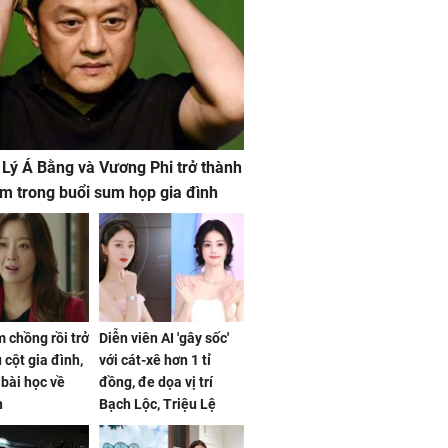
 Lý Á Bằng và Vương Phi trở thành
m trong buổi sum họp gia đình
 chồng rồi trở
Diễn viên AI 'gây sốc'
 cột gia đình,
với cát-xê hơn 1 tỉ
a bài học về
đồng, đe dọa vị trí
n
Bạch Lộc, Triệu Lệ
Dĩnh