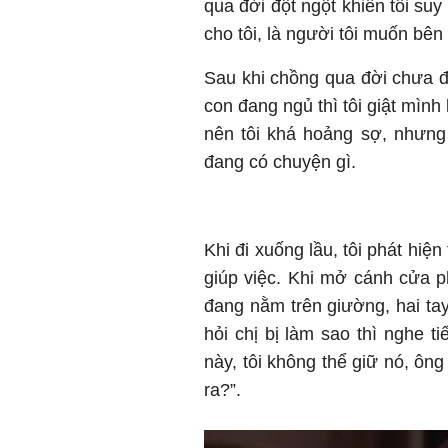
qua đời đột ngột khiến tôi su
cho tôi, là người tôi muốn bê
Sau khi chồng qua đời chưa đ
con đang ngủ thì tôi giật mình
nên tôi khá hoảng sợ, nhưng
đang có chuyện gì.
Khi đi xuống lầu, tôi phát hiện
giúp việc. Khi mở cánh cửa ph
đang nằm trên giường, hai tay
hỏi chị bị làm sao thì nghe t
này, tôi không thể giữ nó, ông 
ra?”.