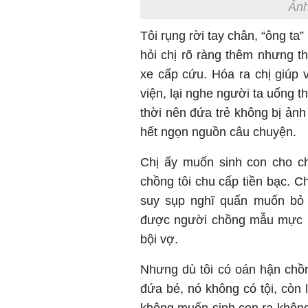
Ảnh
Tôi rụng rời tay chân, “ông ta”
hỏi chị rõ ràng thêm nhưng th
xe cấp cứu. Hóa ra chị giúp
viện, lại nghe người ta uống t
thời nên đứa trẻ không bị ảnh
hết ngọn nguồn câu chuyện.
Chị ấy muốn sinh con cho c
chồng tôi chu cấp tiền bạc. C
suy sụp nghĩ quẩn muốn bỏ đ
được người chồng mẫu mực mì
bội vợ.
Nhưng dù tôi có oán hận chồ
đứa bé, nó không có tội, còn 
không muốn sinh con ra không 