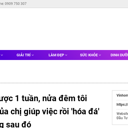
ine: 0909 750 307
G
GIẢI TRÍ
LÀM ĐẸP
SỨC KHỎE
DINH DƯ
ợc 1 tuần, nửa đêm tôi
Vinhom
https:/
ủa chị giúp việc rồi 'hóa đá'
Websit
Đầu Tư
ng sau đó