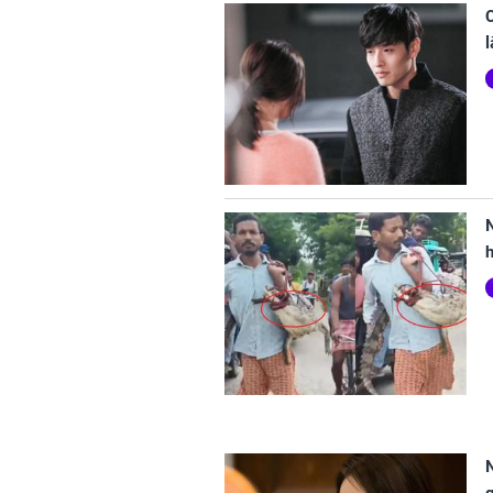
C
l
h
N