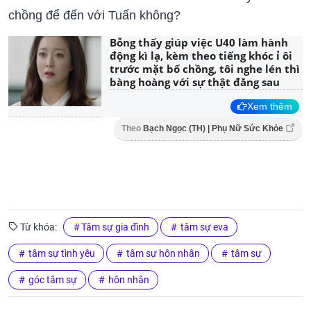
chồng để đến với Tuấn không?
Bỗng thấy giúp việc U40 làm hành
động kì lạ, kèm theo tiếng khóc ỉ ôi
trước mặt bố chồng, tôi nghe lén thì
bàng hoàng với sự thật đằng sau
Xem thêm
Theo
Bạch Ngọc (TH) | Phụ Nữ Sức Khỏe
Từ khóa:
Tâm sự gia đình
tâm sự eva
tâm sự tình yêu
tâm sự hôn nhân
tâm sự
góc tâm sự
hôn nhân