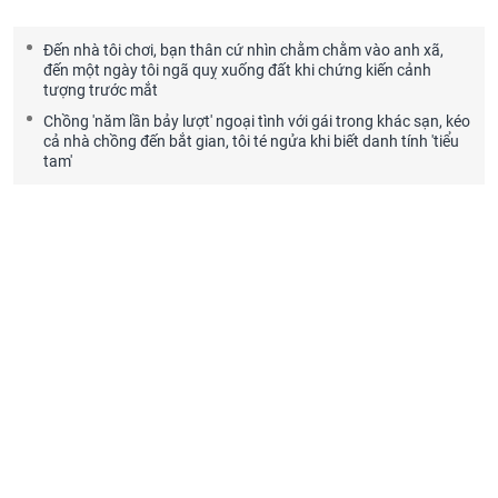
Đến nhà tôi chơi, bạn thân cứ nhìn chằm chằm vào anh xã,
đến một ngày tôi ngã quỵ xuống đất khi chứng kiến cảnh
tượng trước mắt
Chồng 'năm lần bảy lượt' ngoại tình với gái trong khác sạn, kéo
cả nhà chồng đến bắt gian, tôi té ngửa khi biết danh tính 'tiểu
tam'