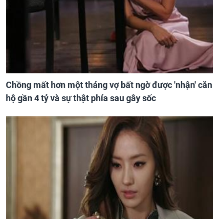
Chồng mất hơn một tháng vợ bất ngờ được 'nhận' căn
hộ gần 4 tỷ và sự thật phía sau gây sốc