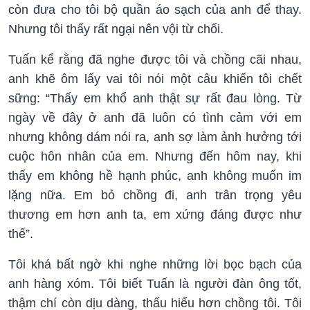
còn đưa cho tôi bộ quần áo sạch của anh để thay.
Nhưng tôi thấy rất ngại nên vội từ chối.
Tuấn kể rằng đã nghe được tôi và chồng cãi nhau,
anh khẽ ôm lấy vai tôi nói một câu khiến tôi chết
sững: “Thấy em khổ anh thật sự rất đau lòng. Từ
ngày về đây ở anh đã luôn có tình cảm với em
nhưng không dám nói ra, anh sợ làm ảnh hưởng tới
cuộc hôn nhân của em. Nhưng đến hôm nay, khi
thấy em không hề hạnh phúc, anh không muốn im
lặng nữa. Em bỏ chồng đi, anh trân trọng yêu
thương em hơn anh ta, em xứng đáng được như
thế”.
Tôi khá bất ngờ khi nghe những lời bọc bạch của
anh hàng xóm. Tôi biết Tuấn là người đàn ông tốt,
thậm chí còn dịu dàng, thấu hiểu hơn chồng tôi. Tôi