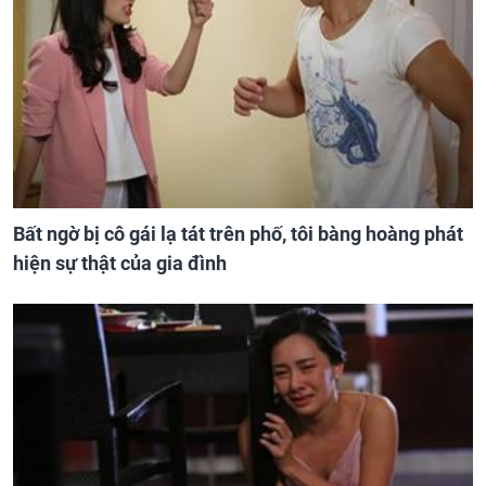
Bất ngờ bị cô gái lạ tát trên phố, tôi bàng hoàng phát
hiện sự thật của gia đình