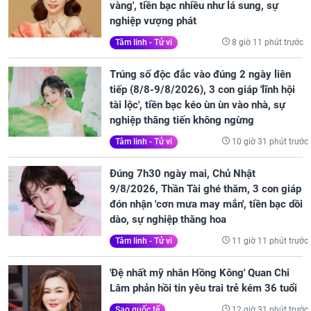
vàng', tiền bạc nhiều như lá sung, sự
nghiệp vượng phát
8 giờ 11 phút trước
Tâm linh - Tử vi
Trúng số độc đắc vào đúng 2 ngày liên
tiếp (8/8-9/8/2026), 3 con giáp 'lĩnh hội
tài lộc', tiền bạc kéo ùn ùn vào nhà, sự
nghiệp thăng tiến không ngừng
10 giờ 31 phút trước
Tâm linh - Tử vi
Đúng 7h30 ngày mai, Chủ Nhật
9/8/2026, Thần Tài ghé thăm, 3 con giáp
đón nhận 'cơn mưa may mắn', tiền bạc dồi
dào, sự nghiệp thăng hoa
11 giờ 11 phút trước
Tâm linh - Tử vi
'Đệ nhất mỹ nhân Hồng Kông' Quan Chi
Lâm phản hồi tin yêu trai trẻ kém 36 tuổi
12 giờ 31 phút trước
Sao quốc tế