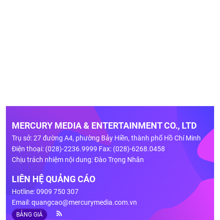
MERCURY MEDIA & ENTERTAINMENT CO., LTD
Trụ sở: 27 đường A4, phường Bảy Hiền, thành phố Hồ Chí Minh
Điện thoại: (028)-2236.9999 Fax: (028)-6268.0458
Chịu trách nhiệm nội dung: Đào Trọng Nhân
LIÊN HỆ QUẢNG CÁO
Hotline: 0909 750 307
Email:
quangcao@mercurymedia.com.vn
BẢNG GIÁ