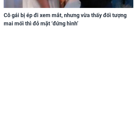
Cô gái bị ép đi xem mắt, nhưng vừa thấy đối tượng
mai mối thì đỏ mặt ‘đứng hình’