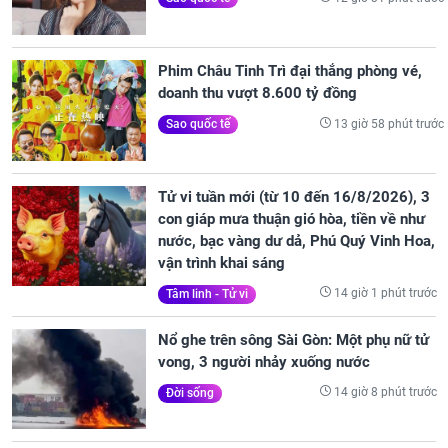
Phim Châu Tinh Trì đại thắng phòng vé,
doanh thu vượt 8.600 tỷ đồng
13 giờ 58 phút trước
Sao quốc tế
Tử vi tuần mới (từ 10 đến 16/8/2026), 3
con giáp mưa thuận gió hòa, tiền về như
nước, bạc vàng dư dả, Phú Quý Vinh Hoa,
vận trình khai sáng
14 giờ 1 phút trước
Tâm linh - Tử vi
Nổ ghe trên sông Sài Gòn: Một phụ nữ tử
vong, 3 người nhảy xuống nước
14 giờ 8 phút trước
Đời sống