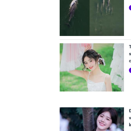
s
c
v