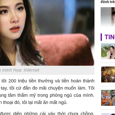
đênh trê
Bình Dư
TIN
Lý Liên K
sau tin đ
cởi áo c
khỏe
 minh họa: Internet
tôi 200 triệu tiền thưởng và tiền hoàn thành
g tay, tôi cứ đắn đo mãi chuyện muốn làm. Tôi
Vì sao T
không đ
trung tâm thẩm mỹ trong phòng ngủ của mình.
Châu Tin
n thoại đó, tôi lại mất ăn mất ngủ.
Nhiệt Ba
phim?
được diện những cái váy thời chưa chồng.