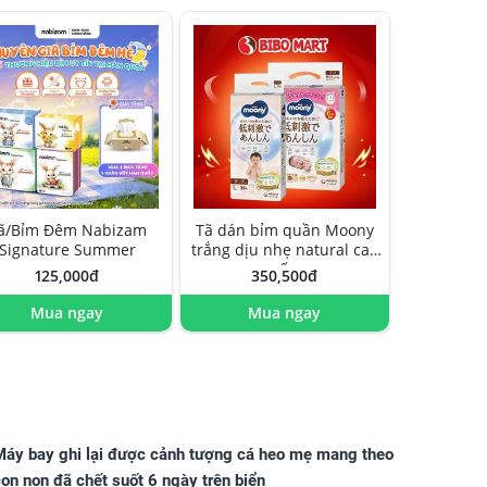
ã/Bỉm Đêm Nabizam
Tã dán bỉm quần Moony
Signature Summer
trắng dịu nhẹ natural cao
cấp
125,000đ
350,500đ
Mua ngay
Mua ngay
Máy bay ghi lại được cảnh tượng cá heo mẹ mang theo
on non đã chết suốt 6 ngày trên biển