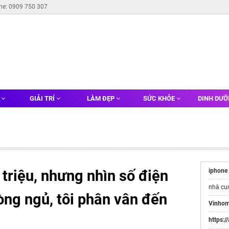
ine: 0909 750 307
G
GIẢI TRÍ
LÀM ĐẸP
SỨC KHỎE
DINH DƯ
triệu, nhưng nhìn số điện
iphone
nhà cu
òng ngủ, tôi phân vân đến
Vinhom
https:/