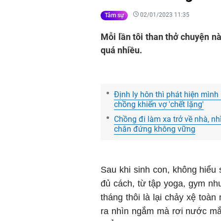
02/01/2023 11:35
Tâm sự
Mỗi lần tôi than thở chuyện nà
quá nhiều.
Định ly hôn thì phát hiện mìn
chồng khiến vợ 'chết lặng'
Chồng đi làm xa trở về nhà, nh
chân đứng không vững
Sau khi sinh con, không hiểu 
đủ cách, từ tập yoga, gym như
tháng thôi là lại chảy xệ toàn 
ra nhìn ngắm mà rơi nước mắt