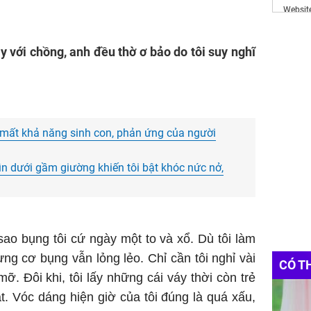
Websit
Đầu Tư
Danh 
y với chồng, anh đều thờ ơ bảo do tôi suy nghĩ
Anh
Tr
h mất khả năng sinh con, phản ứng của người
ìn dưới gầm giường khiến tôi bật khóc nức nở,
sao bụng tôi cứ ngày một to và xổ. Dù tôi làm
ng cơ bụng vẫn lỏng lẻo. Chỉ cần tôi nghỉ vài
CÓ T
mỡ. Đôi khi, tôi lấy những cái váy thời còn trẻ
. Vóc dáng hiện giờ của tôi đúng là quá xấu,