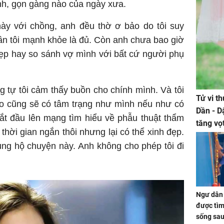
h, gọn gàng nào của ngày xưa.
này với chồng, anh đều thờ ơ bảo do tôi suy
cần tôi mạnh khỏe là đủ. Còn anh chưa bao giờ
đẹp hay so sánh vợ mình với bất cứ người phụ
 tự tôi cảm thấy buồn cho chính mình. Và tôi
Tử vi t
ào cũng sẽ có tâm trạng như mình nếu như có
Dần - D
ắt đầu lên mạng tìm hiểu về phẫu thuật thẩm
tăng vọ
thời gian ngắn thôi nhưng lại có thể xinh đẹp.
tiền mấ
ủng hộ chuyện này. Anh không cho phép tôi đi
Ngư dân 
được tìm
sống sau