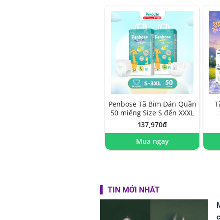
Penbose Tã Bỉm Dán Quần
T
50 miếng Size S đến XXXL
137,970đ
Mua ngay
TIN MỚI NHẤT
c