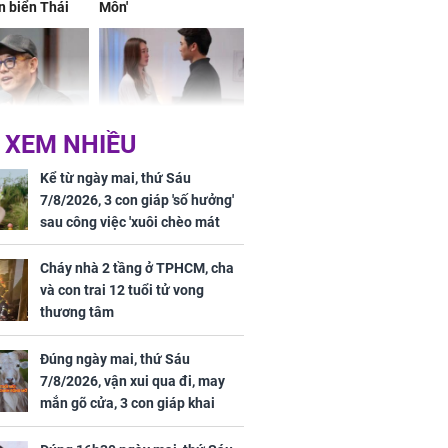
n biển Thái
Môn'
ơng
 XEM NHIỀU
iệt lên tiếng
Cô gái bị ép đi xem
ồn thay tim,
mắt, nhưng vừa thấy
Kể từ ngày mai, thứ Sáu
hứng minh sức
đối tượng mai mối thì
7/8/2026, 3 con giáp 'số hưởng'
đỏ mặt ‘đứng hình’
sau công việc 'xuôi chèo mát
mái', tiền tài 'thu về như nước',
tình duyên viên mãn
Cháy nhà 2 tầng ở TPHCM, cha
và con trai 12 tuổi tử vong
thương tâm
rương Tiểu Phỉ
Đúng ngày mai, thứ Sáu
ồng hành cùng
7/8/2026, vận xui qua đi, may
h Trì, Địch Lệ
mắn gõ cửa, 3 con giáp khai
 quảng bá
thông vận mệnh, tiền nhiều vô
kể, phước lộc đầy nhà, trúng số