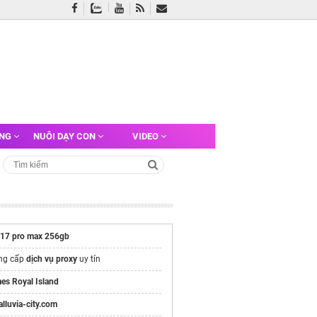
ỠNG
NUÔI DẠY CON
VIDEO
 17 pro max 256gb
ng cấp
dịch vụ proxy
uy tín
es Royal Island
/alluvia-city.com