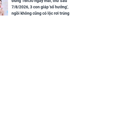
Đúng 16h30 ngày mai, thứ Sáu
độc đắc
7/8/2026, 3 con giáp 'số hưởng',
ngồi không cũng có lộc rơi trúng
đầu, vừa tránh được họa vừa có
tiền vàng