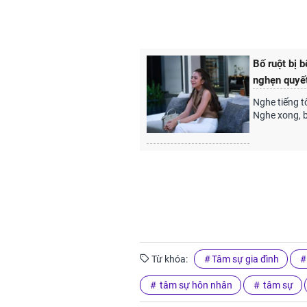
Bố ruột bị 
nghẹn quyết
Nghe tiếng t
Nghe xong, b
Từ khóa:
Tâm sự gia đình
tâm sự hôn nhân
tâm sự