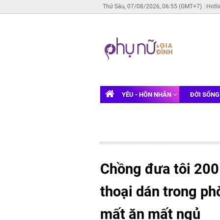
Thứ Sáu, 07/08/2026, 06:55 (GMT+7)
Hotl
YÊU - HÔN NHÂN
ĐỜI SỐN
Chồng đưa tôi 200 
thoại dán trong ph
mất ăn mất ngủ