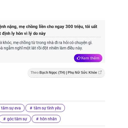
bệnh nặng, mẹ chồng liền cho ngay 300 triệu, tôi uất
 định ly hôn vì lý do này
ôi khóc, mẹ chồng từ trong nhà đi ra hỏi có chuyện gì.
à ngẫm nghĩ một lát rồi đột nhiên làm điều này.
Xem thêm
Theo
Bạch Ngọc (TH) | Phụ Nữ Sức Khỏe
tâm sự eva
tâm sự tình yêu
góc tâm sự
hôn nhân