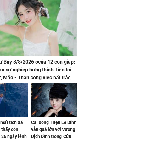
hứ Bảy 8/8/2026 ocủa 12 con giáp:
ậu sự nghiệp hưng thịnh, tiền tài
t, Mão - Thân công việc bất trắc,
t tật mang
mất tích đã
Cái bóng Triệu Lệ Dĩnh
 thấy còn
vẫn quá lớn với Vương
 26 ngày lênh
Dịch Đình trong 'Cửu