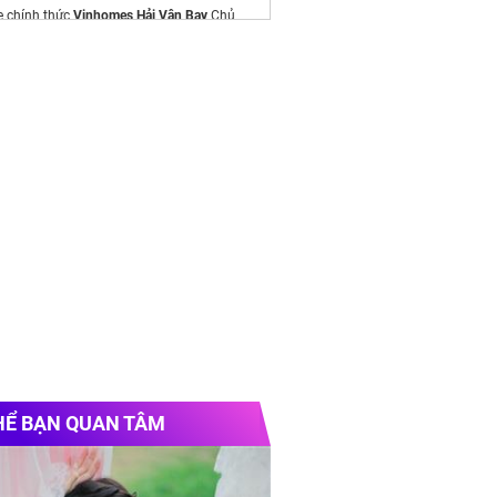
e chính thức
Vinhomes Hải Vân Bay
Chủ
sach
sim tam hoa kep giua
gia tan kho
ần Mạnh Tuấn
CEO Clickbuy
HỂ BẠN QUAN TÂM