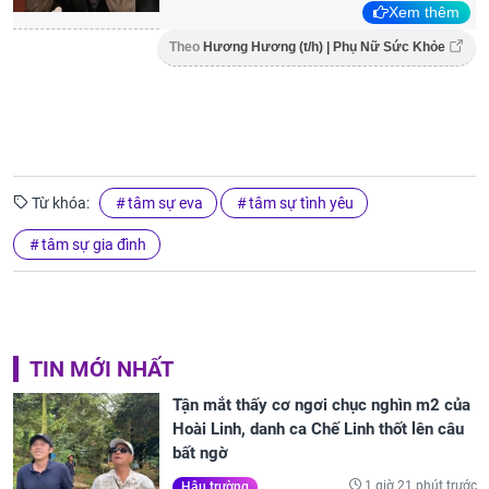
Xem thêm
Theo
Hương Hương (t/h) | Phụ Nữ Sức Khỏe
Từ khóa:
tâm sự eva
tâm sự tình yêu
tâm sự gia đình
TIN MỚI NHẤT
Tận mắt thấy cơ ngơi chục nghìn m2 của
Hoài Linh, danh ca Chế Linh thốt lên câu
bất ngờ
1 giờ 21 phút trước
Hậu trường