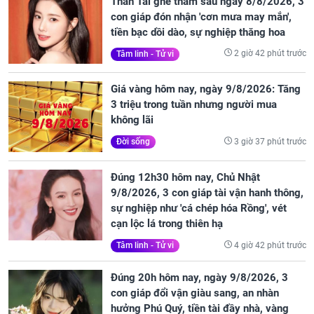
Thần Tài ghé thăm sau ngày 8/8/2026, 3
con giáp đón nhận 'cơn mưa may mắn',
tiền bạc dồi dào, sự nghiệp thăng hoa
2 giờ 42 phút trước
Tâm linh - Tử vi
Giá vàng hôm nay, ngày 9/8/2026: Tăng
3 triệu trong tuần nhưng người mua
không lãi
3 giờ 37 phút trước
Đời sống
Đúng 12h30 hôm nay, Chủ Nhật
9/8/2026, 3 con giáp tài vận hanh thông,
sự nghiệp như 'cá chép hóa Rồng', vét
cạn lộc lá trong thiên hạ
4 giờ 42 phút trước
Tâm linh - Tử vi
Đúng 20h hôm nay, ngày 9/8/2026, 3
con giáp đổi vận giàu sang, an nhàn
hưởng Phú Quý, tiền tài đầy nhà, vàng