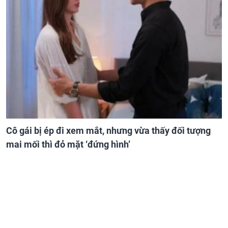
Cô gái bị ép đi xem mắt, nhưng vừa thấy đối tượng
mai mối thì đỏ mặt ‘đứng hình’