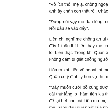
''Vô ích thôi mẹ ạ, chồng ngoại
anh ấy chán con thật rồi. Chắc
''Đừng nói vậy mẹ đau lòng, 
Rồi đâu sẽ vào đấy''.
Liên chỉ nghĩ mẹ chồng an ủi
đầy 1 tuần thì Liên thấy mẹ c
lỗi Liên thật. Trong khi Quân 
không dám đi giật chồng ngườ
Hóa ra khi Liên về ngoại thì 
Quân có ý định ly hôn vợ thì 
''Mày muốn cưới bồ cũng được
cái thứ lẳng lơ, hám tiền kia
để lại hết cho cái Liên mà mẹ
mẹ, nàng dâu duy nhất của nhà 