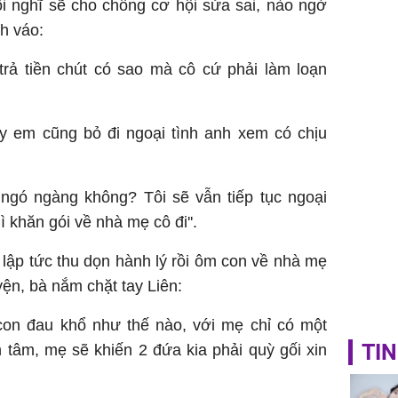
ồi nghĩ sẽ cho chồng cơ hội sửa sai, nào ngờ
h váo:
trả tiền chút có sao mà cô cứ phải làm loạn
y em cũng bỏ đi ngoại tình anh xem có chịu
 ngó ngàng không? Tôi sẽ vẫn tiếp tục ngoại
ì khăn gói về nhà mẹ cô đi''.
ô lập tức thu dọn hành lý rồi ôm con về nhà mẹ
ện, bà nắm chặt tay Liên:
t con đau khổ như thế nào, với mẹ chỉ có một
TIN
 tâm, mẹ sẽ khiến 2 đứa kia phải quỳ gối xin