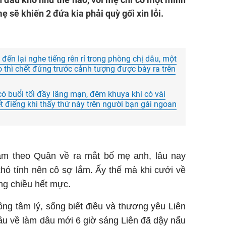
ẹ sẽ khiến 2 đứa kia phải quỳ gối xin lỗi.
n lại nghe tiếng rên rỉ trong phòng chị dâu, một
thì chết đứng trước cảnh tượng được bày ra trên
có buổi tối đầy lãng mạn, đêm khuya khi có vài
t điếng khi thấy thứ này trên người bạn gái ngoan
m theo Quân về ra mắt bố mẹ anh, lâu nay
ó tính nên cô sợ lắm. Ấy thế mà khi cưới về
ng chiều hết mực.
ng tâm lý, sống biết điều và thương yêu Liên
ầu về làm dâu mới 6 giờ sáng Liên đã dậy nấu