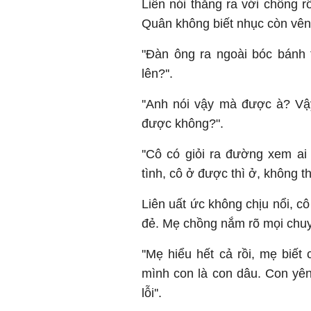
Liên nói thẳng ra với chồng r
Quân không biết nhục còn vên
"Đàn ông ra ngoài bóc bánh 
lên?''.
''Anh nói vậy mà được à? Vậ
được không?".
''Cô có giỏi ra đường xem ai
tình, cô ở được thì ở, không th
Liên uất ức không chịu nổi, c
đẻ. Mẹ chồng nắm rõ mọi chuy
''Mẹ hiểu hết cả rồi, mẹ biế
mình con là con dâu. Con yên
lỗi''.