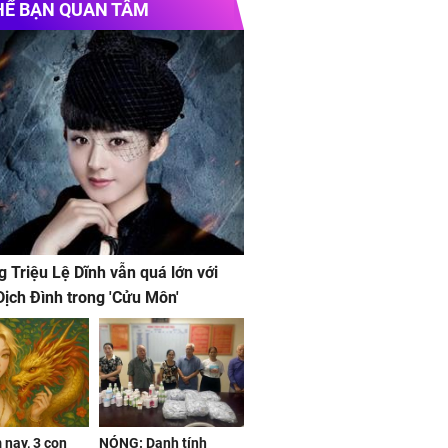
HỂ BẠN QUAN TÂM
g Triệu Lệ Dĩnh vẫn quá lớn với
ịch Đình trong 'Cửu Môn'
nay, 3 con
NÓNG: Danh tính