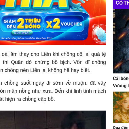
CÓ T
ái ăm thay cho Liên khi chồng cô lại quá tệ
 thì Quân dở chứng bồ bịch. Vốn dĩ
chồng
in chồng nên Liên lại không hề hay biết.
Cái bón
ạn chồng suốt ngày đi sớm về muộn, đã vậy
Vương D
òn mặn nồng như xưa. Đến khi linh tính mách
át hiện ra chồng cặp bồ.
Qua đêm 