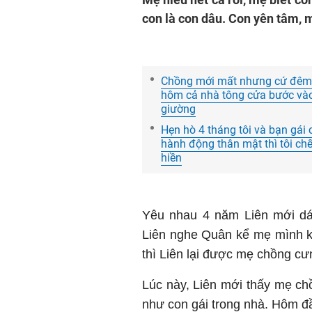
con là con dâu. Con yên tâm, m
Chồng mới mất nhưng cứ đêm đế
hôm cả nhà tông cửa bước vào 
giường
Hẹn hò 4 tháng tôi và bạn gái 
hành động thân mật thì tôi chế
hiền
Yêu nhau 4 năm Liên mới dá
Liên nghe Quân kể mẹ mình kh
thì Liên lại được mẹ chồng cư
Lúc này, Liên mới thấy mẹ chồ
như con gái trong nhà. Hôm đ