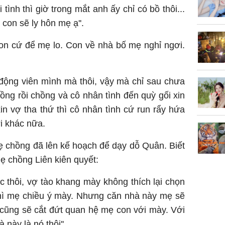
 tình thì giờ trong mắt anh ấy chỉ có bồ thôi...
 con sẽ ly hôn mẹ ạ''.
con cứ để mẹ lo. Con về nhà bố mẹ nghỉ ngơi.
 động viên mình mà thôi, vậy mà chỉ sau chưa
hồng rồi chồng và cô nhân tình đến quỳ gối xin
xin vợ tha thứ thì cô nhân tình cứ run rẩy hứa
i khác nữa.
mẹ chồng đã lên kế hoạch để dạy dỗ Quân. Biết
mẹ chồng Liên kiên quyết:
 thôi, vợ tào khang mày không thích lại chọn
 thì mẹ chiều ý mày. Nhưng căn nhà này mẹ sẽ
 cũng sẽ cắt đứt quan hệ mẹ con với mày. Với
này là nó thôi''.