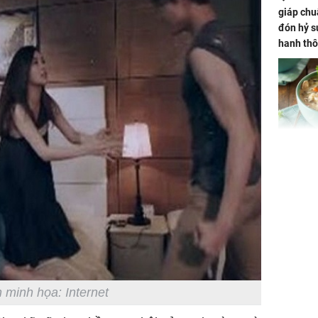
giáp chu
đón hỷ sự
hanh thô
hóa Rồn
gom hết
nhà
Giá trị s
cách sử
của loại
Chân du
viên Hoa
 minh họa: Internet
ứng ngượ
nghèo