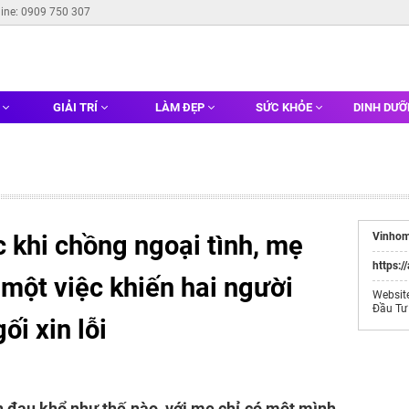
line: 0909 750 307
G
GIẢI TRÍ
LÀM ĐẸP
SỨC KHỎE
DINH DƯ
c khi chồng ngoại tình, mẹ
Vinhom
https:/
một việc khiến hai người
Websit
Đầu Tư
ối xin lỗi
on đau khổ như thế nào, với mẹ chỉ có một mình