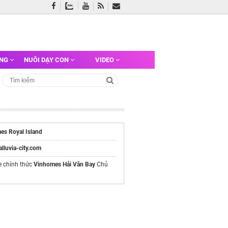
ỠNG
NUÔI DẠY CON
VIDEO
es Royal Island
/alluvia-city.com
e chính thức
Vinhomes Hải Vân Bay
Chủ