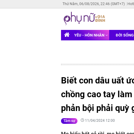
Thứ Năm, 06/08/2026, 22:46 (GMT+7)
Hot
YÊU - HÔN NHÂN
ĐỜI SỐN
Biết con dâu uất ứ
chồng cao tay làm 
phản bội phải quỳ g
11/04/2024 12:00
Tâm sự
Mẹ hiểu hết cả rồi, mẹ biết c