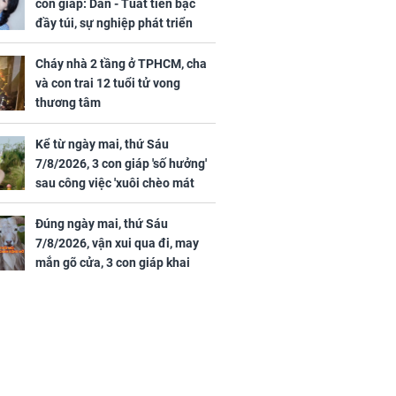
con giáp: Dần - Tuất tiền bạc
đầy túi, sự nghiệp phát triển
hưng thịnh, Mão - Thân tài lộc
ảm đạm, mọi sự khó thành công
Cháy nhà 2 tầng ở TPHCM, cha
mỹ mãn
và con trai 12 tuổi tử vong
thương tâm
Kể từ ngày mai, thứ Sáu
7/8/2026, 3 con giáp 'số hưởng'
sau công việc 'xuôi chèo mát
mái', tiền tài 'thu về như nước',
tình duyên viên mãn
Đúng ngày mai, thứ Sáu
7/8/2026, vận xui qua đi, may
mắn gõ cửa, 3 con giáp khai
thông vận mệnh, tiền nhiều vô
kể, phước lộc đầy nhà, trúng số
độc đắc