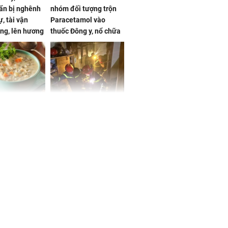
ẩn bị nghênh
nhóm đối tượng trộn
, tài vận
Paracetamol vào
ng, lên hương
thuốc Đông y, nổ chữa
g hóa Phượng,
bách bệnh
 may mắn về
ức khỏe và
Cháy nhà 2 tầng ở
 dụng đúng
TPHCM, cha và con
 hạt bình dân
trai 12 tuổi tử vong
thương tâm
ng nam diễn
 ngữ gây phản
c khi than