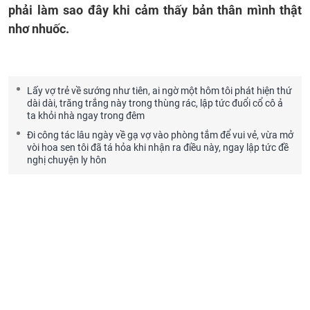
phải làm sao đây khi cảm thấy bản thân mình thật
nhơ nhuốc.
Lấy vợ trẻ về sướng như tiên, ai ngờ một hôm tôi phát hiện thứ
dài dài, trăng trắng này trong thùng rác, lập tức đuổi cổ cô ả
ta khỏi nhà ngay trong đêm
Đi công tác lâu ngày về gạ vợ vào phòng tắm để vui vẻ, vừa mở
vòi hoa sen tôi đã tá hỏa khi nhận ra điều này, ngay lập tức đề
nghị chuyện ly hôn