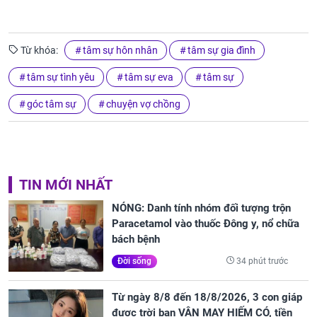
Từ khóa:
tâm sự hôn nhân
tâm sự gia đình
tâm sự tình yêu
tâm sự eva
tâm sự
góc tâm sự
chuyện vợ chồng
TIN MỚI NHẤT
NÓNG: Danh tính nhóm đối tượng trộn
Paracetamol vào thuốc Đông y, nổ chữa
bách bệnh
34 phút trước
Đời sống
Từ ngày 8/8 đến 18/8/2026, 3 con giáp
được trời ban VẬN MAY HIẾM CÓ, tiền