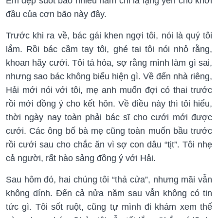
Êm đẹp suốt bao nhiêu năm chỉ là lặng yên cho khởi
đầu của cơn bão này đây.
Trước khi ra về, bác gái khen ngợi tôi, nói là quý tôi
lắm. Rồi bác cầm tay tôi, ghé tai tôi nói nhỏ rằng,
khoan hãy cưới. Tôi tá hỏa, sợ rằng mình làm gì sai,
nhưng sao bác không biểu hiện gì. Về đến nhà riêng,
Hải mới nói với tôi, mẹ anh muốn đợi có thai trước
rồi mới đồng ý cho kết hôn. Về điều này thì tôi hiểu,
thời ngày nay toàn phải bác sĩ cho cưới mới được
cưới. Các ông bố bà mẹ cũng toàn muốn bầu trước
rồi cưới sau cho chắc ăn vì sợ con dâu “tịt”. Tôi nhẹ
cả người, rất hào sảng đồng ý với Hải.
Sau hôm đó, hai chúng tôi “thả cửa”, nhưng mãi vẫn
không dính. Đến cả nửa năm sau vẫn không có tin
tức gì. Tôi sốt ruột, cũng tự mình đi khám xem thế