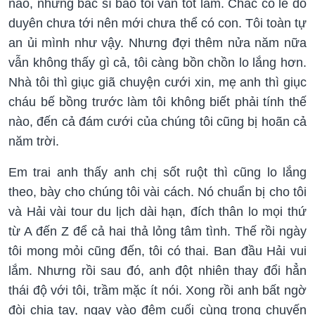
nào, nhưng bác sĩ bảo tôi vẫn tốt lắm. Chắc có lẽ do
duyên chưa tới nên mới chưa thể có con. Tôi toàn tự
an ủi mình như vậy. Nhưng đợi thêm nửa năm nữa
vẫn không thấy gì cả, tôi càng bồn chồn lo lắng hơn.
Nhà tôi thì giục giã chuyện cưới xin, mẹ anh thì giục
cháu bế bồng trước làm tôi không biết phải tính thế
nào, đến cả đám cưới của chúng tôi cũng bị hoãn cả
năm trời.
Em trai anh thấy anh chị sốt ruột thì cũng lo lắng
theo, bày cho chúng tôi vài cách. Nó chuẩn bị cho tôi
và Hải vài tour du lịch dài hạn, đích thân lo mọi thứ
từ A đến Z để cả hai thả lỏng tâm tình. Thế rồi ngày
tôi mong mỏi cũng đến, tôi có thai. Ban đầu Hải vui
lắm. Nhưng rồi sau đó, anh đột nhiên thay đổi hẳn
thái độ với tôi, trầm mặc ít nói. Xong rồi anh bất ngờ
đòi chia tay, ngay vào đêm cuối cùng trong chuyến