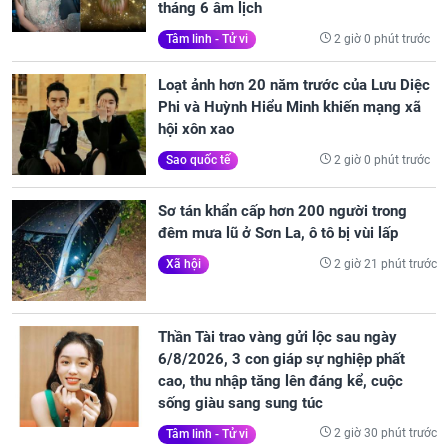
tháng 6 âm lịch
2 giờ 0 phút trước
Tâm linh - Tử vi
Loạt ảnh hơn 20 năm trước của Lưu Diệc
Phi và Huỳnh Hiểu Minh khiến mạng xã
hội xôn xao
2 giờ 0 phút trước
Sao quốc tế
Sơ tán khẩn cấp hơn 200 người trong
đêm mưa lũ ở Sơn La, ô tô bị vùi lấp
2 giờ 21 phút trước
Xã hội
Thần Tài trao vàng gửi lộc sau ngày
6/8/2026, 3 con giáp sự nghiệp phất
cao, thu nhập tăng lên đáng kể, cuộc
sống giàu sang sung túc
2 giờ 30 phút trước
Tâm linh - Tử vi