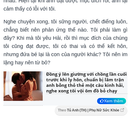
nhau. Hiện tại khi anh đạt được mục đích rồi, anh lại
cảm thấy có lỗi với tôi.
Nghe chuyện xong, tôi sững người, chết điếng luôn,
chẳng biết nên phản ứng thế nào. Tôi phải làm gì
đây? Khi mà tôi yêu Hải, rồi thì mục đích của chúng
tôi cũng đạt được, tôi có thai và có thể kết hôn,
nhưng đứa bé lại là con của người khác? Tôi nên im
lặng hay nên từ bỏ?
Đồng ý lên giường với chồng lần cuối
trước khi ly hôn, chuẩn bị lâm trận
anh bỗng thỏ thẻ một câu kinh hãi,
nghe xong tôi vội ôm đồ bỏ chạy
Xem thêm
Theo
Tú Anh (TH) | Phụ Nữ Sức Khỏe