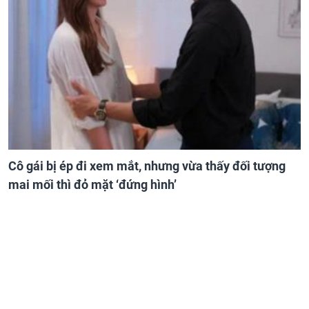
Cô gái bị ép đi xem mắt, nhưng vừa thấy đối tượng
mai mối thì đỏ mặt ‘đứng hình’