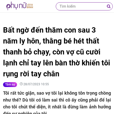
Bất ngờ đến thăm con sau 3
năm ly hôn, thằng bé hét thất
thanh bỏ chạy, còn vợ cũ cười
lạnh chỉ tay lên bàn thờ khiến tôi
rụng rời tay chân
28/07/2023 10:55
Tâm sự
Tôi rất tức giận, sao vợ tôi lại không tôn trọng chồng
như thế? Dù tôi có làm sai thì cô ấy cũng phải để lại
cho tôi chút thể diện, ít nhất là đừng làm ảnh hưởng
đến sự nghiệp của tôi.