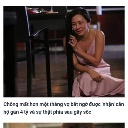
Chồng mất hơn một tháng vợ bất ngờ được 'nhận' căn
hộ gần 4 tỷ và sự thật phía sau gây sốc