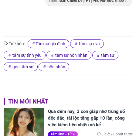
Theo
Toàn Chiêu Di (TH) | Phụ Nữ Sức Khỏe
Từ khóa:
Tâm sự gia đình
tâm sự eva
tâm sự tình yêu
tâm sự hôn nhân
tâm sự
góc tâm sự
hôn nhân
TIN MỚI NHẤT
Qua đêm nay, 3 con giáp nhờ trúng số
độc đắc, tài lộc tăng gấp 10 lần, công
việc kiếm tiền nhiều vô kể
3 giờ 21 phút trước
Tâm linh - Tử vi