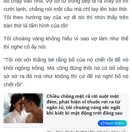
bỏ chạy vào nhà. Vợ tôi từ trong bếp đi ra thấy tôi thì
cười lạnh, chẳng nói một câu mà chỉ tay lên bàn thờ.
Tôi theo hướng tay của vợ đi tới thì nhìn thấy trên
bàn thờ là tấm hình của tôi!
Tôi choáng váng không hiểu vì sao vợ làm như thế
thì nghe cô ấy nói:
“Tôi nói với thằng bé rằng bố của nó chết rồi để nó
khỏi ngóng trông. Mà cũng đúng thôi nó có bố sống
sờ sờ ra đó mà như không thì cứ để nó nghĩ bố nó
chết rồi”.
Chiều chồng mệt rã rời suột một
đêm, phát hiện vỉ thuốc rơi ra từ
ngăn tủ, tôi choáng váng sốc ngất
khi biết bí mật động trời đằng sau
Xem thêm