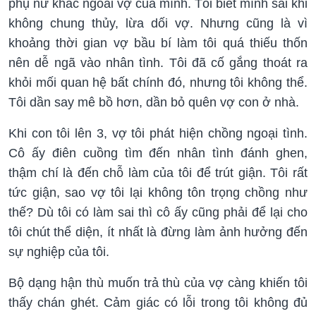
phụ nữ khác ngoài vợ của mình. Tôi biết mình sai khi
không chung thủy, lừa dối vợ. Nhưng cũng là vì
khoảng thời gian vợ bầu bí làm tôi quá thiếu thốn
nên dễ ngã vào nhân tình. Tôi đã cố gắng thoát ra
khỏi mối quan hệ bất chính đó, nhưng tôi không thể.
Tôi dần say mê bồ hơn, dần bỏ quên vợ con ở nhà.
Khi con tôi lên 3, vợ tôi phát hiện chồng ngoại tình.
Cô ấy điên cuồng tìm đến nhân tình đánh ghen,
thậm chí là đến chỗ làm của tôi để trút giận. Tôi rất
tức giận, sao vợ tôi lại không tôn trọng chồng như
thế? Dù tôi có làm sai thì cô ấy cũng phải để lại cho
tôi chút thể diện, ít nhất là đừng làm ảnh hưởng đến
sự nghiệp của tôi.
Bộ dạng hận thù muốn trả thù của vợ càng khiến tôi
thấy chán ghét. Cảm giác có lỗi trong tôi không đủ