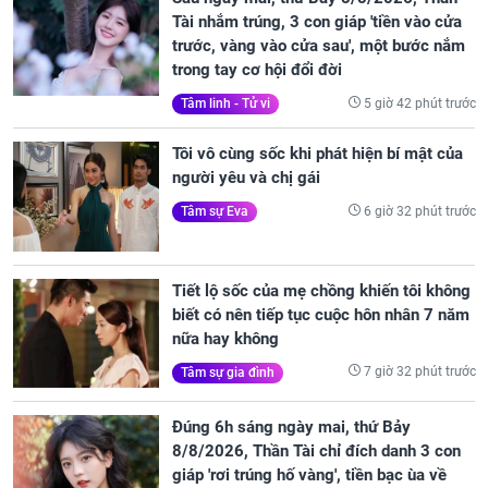
Tài nhắm trúng, 3 con giáp 'tiền vào cửa
trước, vàng vào cửa sau', một bước nắm
trong tay cơ hội đổi đời
5 giờ 42 phút trước
Tâm linh - Tử vi
Tôi vô cùng sốc khi phát hiện bí mật của
người yêu và chị gái
6 giờ 32 phút trước
Tâm sự Eva
Tiết lộ sốc của mẹ chồng khiến tôi không
biết có nên tiếp tục cuộc hôn nhân 7 năm
nữa hay không
7 giờ 32 phút trước
Tâm sự gia đình
Đúng 6h sáng ngày mai, thứ Bảy
8/8/2026, Thần Tài chỉ đích danh 3 con
giáp 'rơi trúng hố vàng', tiền bạc ùa về