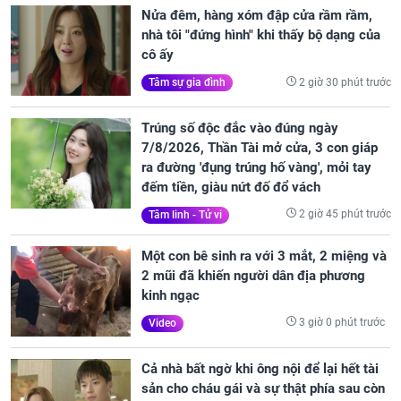
Nửa đêm, hàng xóm đập cửa rầm rầm,
nhà tôi "đứng hình" khi thấy bộ dạng của
cô ấy
2 giờ 30 phút trước
Tâm sự gia đình
Trúng số độc đắc vào đúng ngày
7/8/2026, Thần Tài mở cửa, 3 con giáp
ra đường 'đụng trúng hố vàng', mỏi tay
đếm tiền, giàu nứt đố đổ vách
2 giờ 45 phút trước
Tâm linh - Tử vi
Một con bê sinh ra với 3 mắt, 2 miệng và
2 mũi đã khiến người dân địa phương
kinh ngạc
3 giờ 0 phút trước
Video
Cả nhà bất ngờ khi ông nội để lại hết tài
sản cho cháu gái và sự thật phía sau còn