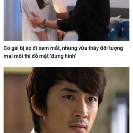
Cô gái bị ép đi xem mắt, nhưng vừa thấy đối tượng
mai mối thì đỏ mặt ‘đứng hình’