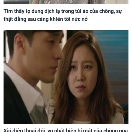
Tìm thấy tọ dung dịch lạ trong túi áo của chồng, sự
thật đằng sau càng khiến tôi nức nở
Xài điện thoại đôi, vợ phát hiện bí mật của chồng qua