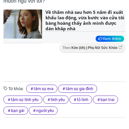
muốn ngủ với tôi?
Về thăm nhà sau hơn 5 năm đi xuất
khẩu lao động, vừa bước vào cửa tôi
bàng hoàng thấy ảnh mình được
dán khắp nhà
Xem thêm
Theo
Kim (t/h) | Phụ Nữ Sức Khỏe
Từ khóa:
tâm sự eva
tâm sự gia đình
tâm sự tình yêu
tình yêu
tỏ tình
bạn trai
bạn gái
người yêu