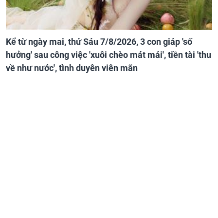
Kể từ ngày mai, thứ Sáu 7/8/2026, 3 con giáp 'số
hưởng' sau công việc 'xuôi chèo mát mái', tiền tài 'thu
về như nước', tình duyên viên mãn