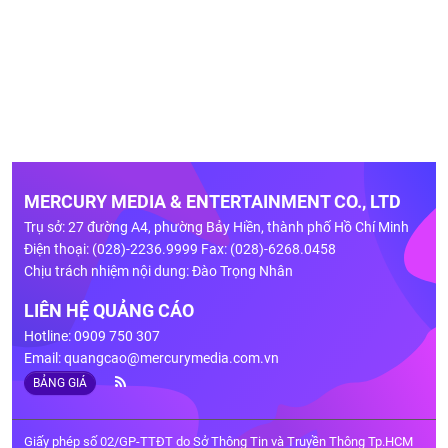
MERCURY MEDIA & ENTERTAINMENT CO., LTD
Trụ sở: 27 đường A4, phường Bảy Hiền, thành phố Hồ Chí Minh
Điện thoại: (028)-2236.9999 Fax: (028)-6268.0458
Chịu trách nhiệm nội dung: Đào Trọng Nhân
LIÊN HỆ QUẢNG CÁO
Hotline: 0909 750 307
Email:
quangcao@mercurymedia.com.vn
BẢNG GIÁ
Giấy phép số 02/GP-TTĐT do Sở Thông Tin và Truyền Thông Tp.HCM