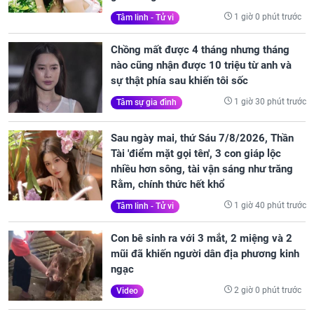
1 giờ 0 phút trước
Tâm linh - Tử vi
Chồng mất được 4 tháng nhưng tháng
nào cũng nhận được 10 triệu từ anh và
sự thật phía sau khiến tôi sốc
1 giờ 30 phút trước
Tâm sự gia đình
Sau ngày mai, thứ Sáu 7/8/2026, Thần
Tài 'điểm mặt gọi tên', 3 con giáp lộc
nhiều hơn sông, tài vận sáng như trăng
Rằm, chính thức hết khổ
1 giờ 40 phút trước
Tâm linh - Tử vi
Con bê sinh ra với 3 mắt, 2 miệng và 2
mũi đã khiến người dân địa phương kinh
ngạc
2 giờ 0 phút trước
Video