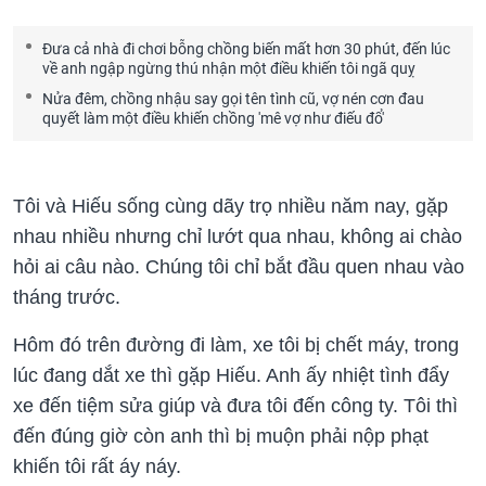
Đưa cả nhà đi chơi bỗng chồng biến mất hơn 30 phút, đến lúc
về anh ngập ngừng thú nhận một điều khiến tôi ngã quỵ
Nửa đêm, chồng nhậu say gọi tên tình cũ, vợ nén cơn đau
quyết làm một điều khiến chồng 'mê vợ như điếu đổ'
Tôi và Hiếu sống cùng dãy trọ nhiều năm nay, gặp
nhau nhiều nhưng chỉ lướt qua nhau, không ai chào
hỏi ai câu nào. Chúng tôi chỉ bắt đầu quen nhau vào
tháng trước.
Hôm đó trên đường đi làm, xe tôi bị chết máy, trong
lúc đang dắt xe thì gặp Hiếu. Anh ấy nhiệt tình đẩy
xe đến tiệm sửa giúp và đưa tôi đến công ty. Tôi thì
đến đúng giờ còn anh thì bị muộn phải nộp phạt
khiến tôi rất áy náy.