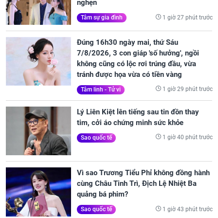
nghẹn
1 giờ 27 phút trước
Tâm sự gia đình
Đúng 16h30 ngày mai, thứ Sáu
7/8/2026, 3 con giáp 'số hưởng', ngồi
không cũng có lộc rơi trúng đầu, vừa
tránh được họa vừa có tiền vàng
1 giờ 29 phút trước
Tâm linh - Tử vi
Lý Liên Kiệt lên tiếng sau tin đồn thay
tim, cởi áo chứng minh sức khỏe
1 giờ 40 phút trước
Sao quốc tế
Vì sao Trương Tiểu Phỉ không đồng hành
cùng Châu Tinh Trì, Địch Lệ Nhiệt Ba
quảng bá phim?
1 giờ 43 phút trước
Sao quốc tế