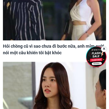
Hỏi chồng cũ vì sao chưa đi bước nữa, anh mỉm cười
✕
nói một câu khiến tôi bật khóc