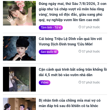
Đúng ngày mai, thứ Sáu 7/8/2026, 3 con
giáp như 'cá chép vượt vũ môn hóa rồng
vàng', trúng số độc đắc, giàu sang phú
quý, sự nghiệp vươn lên tầm cao mới
37 phút trước
Tâm linh - Tử vi
Cái bóng Triệu Lệ Dĩnh vẫn quá lớn với
Vương Dịch Đình trong 'Cửu Môn'
57 phút trước
Sao quốc tế
Cận cảnh quá trình bắt sống trăn khổng lồ
dài 4,5 mét bò vào vườn nhà dân
57 phút trước
Video
Bị nhân tình của chồng mỉa mai vợ có
màn đáp trả sau đó khiến cô ta khóc