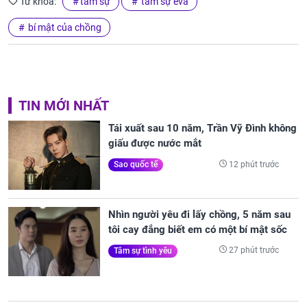
Từ khóa:
tâm sự
tâm sự eva
bí mật của chồng
TIN MỚI NHẤT
Tái xuất sau 10 năm, Trần Vỹ Đình không
giấu được nước mắt
12 phút trước
Sao quốc tế
Nhìn người yêu đi lấy chồng, 5 năm sau
tôi cay đắng biết em có một bí mật sốc
27 phút trước
Tâm sự tình yêu