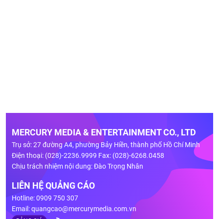
MERCURY MEDIA & ENTERTAINMENT CO., LTD
Trụ sở: 27 đường A4, phường Bảy Hiền, thành phố Hồ Chí Minh
Điện thoại: (028)-2236.9999 Fax: (028)-6268.0458
Chịu trách nhiệm nội dung: Đào Trọng Nhân
LIÊN HỆ QUẢNG CÁO
Hotline: 0909 750 307
Email:
quangcao@mercurymedia.com.vn