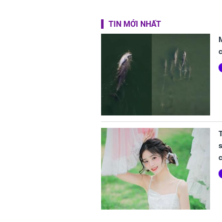
TIN MỚI NHẤT
c
s
c