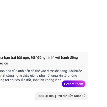
à bạn trai bất ngờ, tôi "đứng hình" với hành động
vợ cũ
khóa nhà của anh nên có thể vào được dễ dàng. Khi bước
 chết sững nghe thấy giọng phụ nữ vang lên từ phòng
ng tôi như có lửa đốt, linh tính không lành.
Xem thêm
Theo
QT (t/h) | Phụ Nữ Sức Khỏe