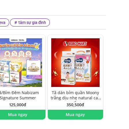
eva
tâm sự gia đình
ã/Bỉm Đêm Nabizam
Tã dán bỉm quần Moony
Signature Summer
trắng dịu nhẹ natural cao
cấp
125,000đ
350,500đ
Mua ngay
Mua ngay