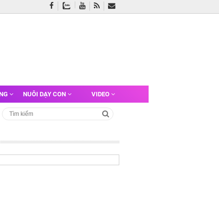
ỠNG
NUÔI DẠY CON
VIDEO