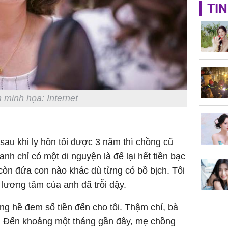
TIN
Lý Liên K
sau tin đ
cởi áo c
khỏe
 minh họa: Internet
Vì sao T
không đ
Châu Tin
sau khi ly hôn tôi được 3 năm thì chồng cũ
Nhiệt Ba
nh chỉ có một di nguyện là để lại hết tiền bạc
phim?
 còn đứa con nào khác dù từng có bồ bịch. Tôi
i lương tâm của anh đã trỗi dậy.
g hề đem số tiền đến cho tôi. Thậm chí, bà
ng. Đến khoảng một tháng gần đây, mẹ chồng