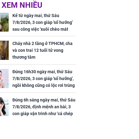
 XEM NHIỀU
iệt lên tiếng
Cô gái bị ép đi xem
ồn thay tim,
mắt, nhưng vừa thấy
Kể từ ngày mai, thứ Sáu
hứng minh sức
đối tượng mai mối thì
7/8/2026, 3 con giáp 'số hưởng'
đỏ mặt ‘đứng hình’
sau công việc 'xuôi chèo mát
mái', tiền tài 'thu về như nước',
tình duyên viên mãn
Cháy nhà 2 tầng ở TPHCM, cha
và con trai 12 tuổi tử vong
thương tâm
rương Tiểu Phỉ
Đúng 16h30 ngày mai, thứ Sáu
ồng hành cùng
7/8/2026, 3 con giáp 'số hưởng',
h Trì, Địch Lệ
ngồi không cũng có lộc rơi trúng
 quảng bá
đầu, vừa tránh được họa vừa có
tiền vàng
Đúng 6h sáng ngày mai, thứ Sáu
7/8/2026, định mệnh an bài, 3
con giáp vận trình như 'cá chép
hóa rồng', giàu có lên bất chấp,
số đỏ chót như son