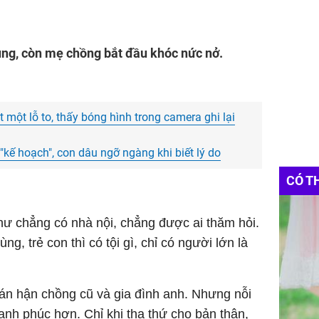
ùng, còn mẹ chồng bắt đầu khóc nức nở.
t một lỗ to, thấy bóng hình trong camera ghi lại
kế hoạch", con dâu ngỡ ngàng khi biết lý do
CÓ T
hư chẳng có nhà nội, chẳng được ai thăm hỏi.
g, trẻ con thì có tội gì, chỉ có người lớn là
 oán hận chồng cũ và gia đình anh. Nhưng nỗi
ạnh phúc hơn. Chỉ khi tha thứ cho bản thân,