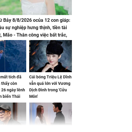
hứ Bảy 8/8/2026 ocủa 12 con giáp:
ậu sự nghiệp hưng thịnh, tiền tài
t, Mão - Thân công việc bất trắc,
t tật mang
mất tích đã
Cái bóng Triệu Lệ Dĩnh
 thấy còn
vẫn quá lớn với Vương
 26 ngày lênh
Dịch Đình trong 'Cửu
n biển Thái
Môn'
ơng