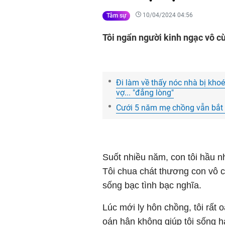
10/04/2024 04:56
Tâm sự
Tôi ngẩn người kinh ngạc vô c
Đi làm về thấy nóc nhà bị khoé
vợ... "đắng lòng"
Cưới 5 năm mẹ chồng vẫn bắt "
Suốt nhiều năm, con tôi hầu n
Tôi chua chát thương con vô cùn
sống bạc tình bạc nghĩa.
Lúc mới
ly hôn chồng, tôi rất
oán hận không giúp tôi sống h