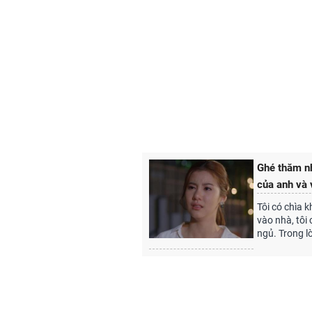
Ghé thăm nh
của anh và 
Tôi có chìa 
vào nhà, tôi
ngủ. Trong lò