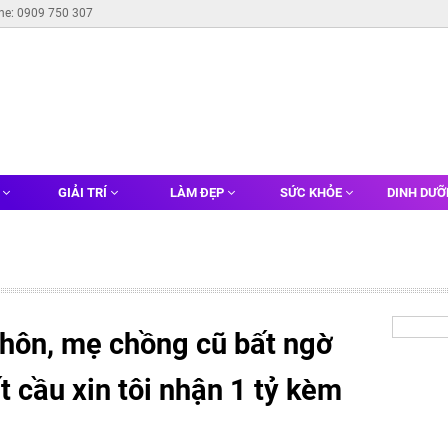
ine: 0909 750 307
G
GIẢI TRÍ
LÀM ĐẸP
SỨC KHỎE
DINH DƯ
 hôn, mẹ chồng cũ bất ngờ
t cầu xin tôi nhận 1 tỷ kèm