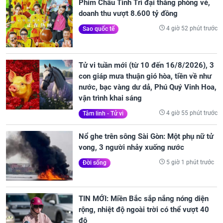
Phim Châu Tinh Trì đại thắng phòng vé,
doanh thu vượt 8.600 tỷ đồng
4 giờ 52 phút trước
Sao quốc tế
Tử vi tuần mới (từ 10 đến 16/8/2026), 3
con giáp mưa thuận gió hòa, tiền về như
nước, bạc vàng dư dả, Phú Quý Vinh Hoa,
vận trình khai sáng
4 giờ 55 phút trước
Tâm linh - Tử vi
Nổ ghe trên sông Sài Gòn: Một phụ nữ tử
vong, 3 người nhảy xuống nước
5 giờ 1 phút trước
Đời sống
TIN MỚI: Miền Bắc sắp nắng nóng diện
rộng, nhiệt độ ngoài trời có thể vượt 40
độ