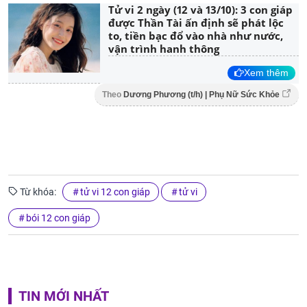
Tử vi 2 ngày (12 và 13/10): 3 con giáp
được Thần Tài ấn định sẽ phát lộc
to, tiền bạc đổ vào nhà như nước,
vận trình hanh thông
Xem thêm
Theo
Dương Phương (t/h) | Phụ Nữ Sức Khỏe
Từ khóa:
tử vi 12 con giáp
tử vi
bói 12 con giáp
TIN MỚI NHẤT