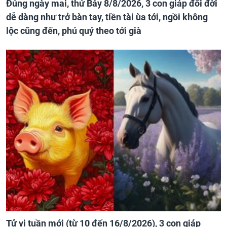
Đúng ngày mai, thứ Bảy 8/8/2026, 3 con giáp đổi đời
dễ dàng như trở bàn tay, tiền tài ùa tới, ngồi không
lộc cũng đến, phú quý theo tới già
Tử vi tuần mới (từ 10 đến 16/8/2026), 3 con giáp