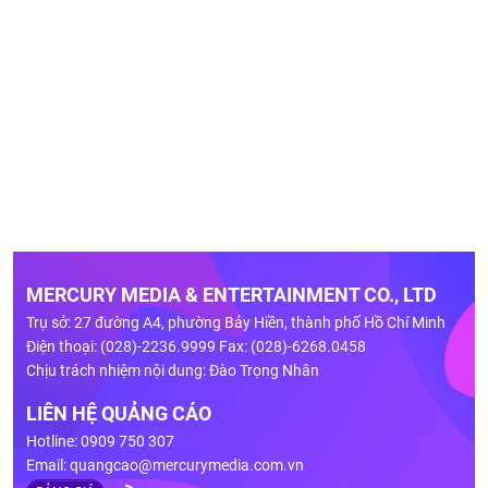
MERCURY MEDIA & ENTERTAINMENT CO., LTD
Trụ sở: 27 đường A4, phường Bảy Hiền, thành phố Hồ Chí Minh
Điện thoại: (028)-2236.9999 Fax: (028)-6268.0458
Chịu trách nhiệm nội dung: Đào Trọng Nhân
LIÊN HỆ QUẢNG CÁO
Hotline: 0909 750 307
Email:
quangcao@mercurymedia.com.vn