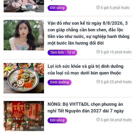
5 giờ 5 phút trước
Đời sống
Vận đỏ như son kể từ ngày 8/8/2026, 3
con giáp chẳng cần bon chen, đắc lộc
tiền vào như nước, sự nghiệp hanh thông
một bước lên hương đổi đời
5 giờ 10 phút trước
Tâm linh - Tử vi
Lợi ích sức khỏe và giá trị dinh dưỡng
của loại củ mọc dưới bùn quen thuộc
5 giờ 25 phút trước
Dinh dưỡng
NÓNG: Bộ VHTT&DL chọn phương án
nghỉ Tết Nguyên đán 2027 dài 7 ngày
5 giờ 34 phút trước
Đời sống