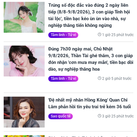
Trúng số độc đắc vào đúng 2 ngày liên
tiếp (8/8-9/8/2026), 3 con giáp 'lĩnh hội
tài lộc', tiền bạc kéo ùn ùn vào nhà, sự
nghiệp thăng tiến không ngừng
1 giờ 25 phút trước
Tâm linh - Tử vi
Đúng 7h30 ngày mai, Chủ Nhật
9/8/2026, Thần Tài ghé thăm, 3 con giáp
đón nhận 'cơn mưa may mắn', tiền bạc dồi
dào, sự nghiệp thăng hoa
2 giờ 5 phút trước
Tâm linh - Tử vi
'Đệ nhất mỹ nhân Hồng Kông' Quan Chi
Lâm phản hồi tin yêu trai trẻ kém 36 tuổi
3 giờ 25 phút trước
Sao quốc tế