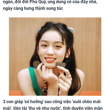
ngàn, đổi đời Phú Quý, ung dung có của đầy nhà,
ngày càng hưng thịnh sung túc
3 con giáp 'số hưởng' sau công việc 'xuôi chèo mát
mái', tiền tài 'thu về như nước', tình duyên viên mãn