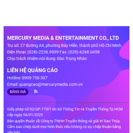
MERCURY MEDIA & ENTERTAINMENT CO., LTD
Trụ sở: 27 đường A4, phường Bảy Hiền, thành phố Hồ Chí Minh
Điện thoại: (028)-2236.9999 Fax: (028)-6268.0458
Chịu trách nhiệm nội dung: Đào Trọng Nhân
LIÊN HỆ QUẢNG CÁO
Hotline: 0909 750 307
Email:
quangcao@mercurymedia.com.vn
BẢNG GIÁ
Giấy phép số 02/GP-TTĐT do Sở Thông Tin và Truyền Thông Tp.HCM
cấp ngày 06/01/2025
Bản quyền thuộc về Công ty TNHH Truyền thông và giải trí Sao Thủy.
Cấm sao chép dưới mọi hình thức nếu không có sự chấp thuận bằng
văn bản.