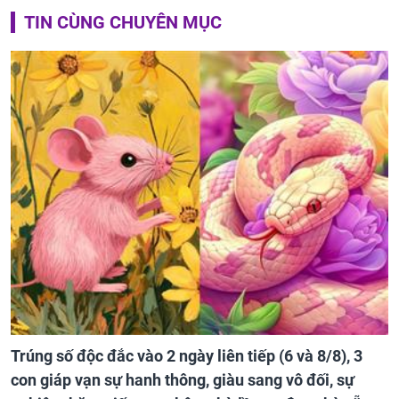
TIN CÙNG CHUYÊN MỤC
Trúng số độc đắc vào 2 ngày liên tiếp (6 và 8/8), 3
con giáp vạn sự hanh thông, giàu sang vô đối, sự