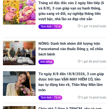
Trúng số độc đắc vào 2 ngày liên tiếp (6
và 8/8), 3 con giáp vạn sự hanh thông,
giàu sang vô đối, sự nghiệp thăng tiến
vượt bậc, nhà lầu xe đẹp chờ sẵn
1 giờ 14 phút trước
Tâm linh - Tử vi
NÓNG: Danh tính nhóm đối tượng trộn
Paracetamol vào thuốc Đông y, nổ chữa
bách bệnh
1 giờ 48 phút trước
Đời sống
Từ ngày 8/8 đến 18/8/2026, 3 con giáp
được trời ban VẬN MAY HIẾM CÓ, tiền
bạc tự động kéo về, Thần May Mắn lâm
môn
2 giờ 14 phút trước
Tâm linh - Tử vi
Cháy nhà 2 tầng ở TPHCM, cha và con