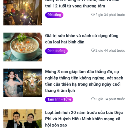
trai 12 tuổi tử vong thương tâm
2 giờ 34 phút trước
Đời sống
Giá trị sức khỏe và cách sử dụng đúng
của loại hạt bình dân
2 giờ 44 phút trước
Dinh dưỡng
Mừng 3 con giáp làm đâu thắng đó, sự
nghiệp thăng tiến không ngừng, vét sạch
tiền của thiên hạ trong những ngày cuối
tháng 6 âm lịch
3 giờ 14 phút trước
Tâm linh - Tử vi
Loạt ảnh hơn 20 năm trước của Lưu Diệc
Phi và Huỳnh Hiểu Minh khiến mạng xã
hội xôn xao