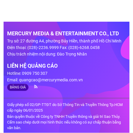
MERCURY MEDIA & ENTERTAINMENT CO., LTD
Trụ sở: 27 đường A4, phường Bảy Hiền, thành phố Hồ Chí Minh
Điện thoại: (028)-2236.9999 Fax: (028)-6268.0458
Chịu trách nhiệm nội dung: Đào Trọng Nhân
LIÊN HỆ QUẢNG CÁO
Hotline: 0909 750 307
Email:
quangcao@mercurymedia.com.vn
BẢNG GIÁ
Giấy phép số 02/GP-TTĐT do Sở Thông Tin và Truyền Thông Tp.HCM
cấp ngày 06/01/2025
Bản quyền thuộc về Công ty TNHH Truyền thông và giải trí Sao Thủy.
Cấm sao chép dưới mọi hình thức nếu không có sự chấp thuận bằng
văn bản.