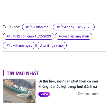
Từ khóa:
tử vi tuần mới
tử vi ngày 13/2/2023
tu vi 12 con giap 13/2/2023
con giap may man
tu vi hang ngay
tu vi ngay moi
TIN MỚI NHẤT
Đi thu lưới, ngư dân phát hiện cá sấu
khổng lồ mắc kẹt trong lưới đánh cá
29 phút trước
Video