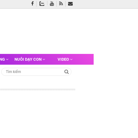
ỠNG
NUÔI DẠY CON
VIDEO