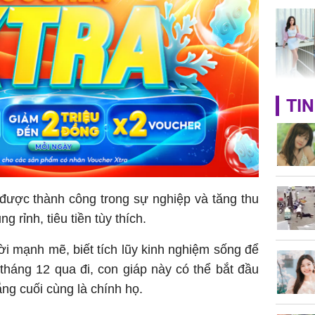
HH Mai 
TIN
Mua đồ hi
tặng em 
120 tỷ tr
 được thành công trong sự nghiệp và tăng thu
g rỉnh, tiêu tiền tùy thích.
Danh tín
hành hu
i mạnh mẽ, biết tích lũy kinh nghiệm sống để
nữ ở giữ
TP.HCM
i tháng 12 qua đi, con giáp này có thể bắt đầu
ng cuối cùng là chính họ.