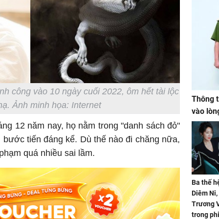
nh công vào 10 ngày cuối 2022, ôm hết tài lộc
Thông t
hạ. Ảnh minh họa: Internet
vào lòn
áng 12 năm nay, họ nằm trong "danh sách đỏ"
 bước tiến đáng kể. Dù thế nào đi chăng nữa,
phạm quá nhiều sai lầm.
Ba thế h
Diêm Ni
Trương V
trong ph