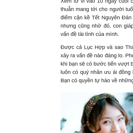
Xem tử vi vào 10 ngày cuối c
thuẫn mang tới cho người tuổi
điểm cận kề Tết Nguyên Đán c
nhưng cũng nhờ đó, con giáp
vấn đề tài tình của mình.
Được cả Lục Hợp và sao Thá
xảy ra vấn đề nào đáng lo. Ph
khi bạn sẽ có bước tiến vượt b
luôn có quý nhân ưu ái đồng 
Bạn có quyền tự hào về những