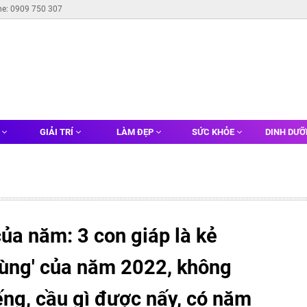
ne: 0909 750 307
G
GIẢI TRÍ
LÀM ĐẸP
SỨC KHỎE
DINH DƯ
ủa năm: 3 con giáp là kẻ
cùng' của năm 2022, không
iếng, cầu gì được nấy, có năm