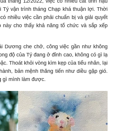
ủa tháng 12/2022, việc có nhiều cát tinh hậu
 Tý vận trình tháng Chạp khá thuận lợi. Thời
ó nhiều việc cần phải chuẩn bị và giải quyết
 này cho thấy khả năng tổ chức và sắp xếp
i Dương che chở, công việc gần như không
ong độ của Tý đang ở đỉnh cao, không có gì lạ
ậc. Thoát khỏi vòng kìm kẹp của tiểu nhân, lại
hành, bản mệnh thăng tiến như diều gặp gió.
 gì mình làm được.