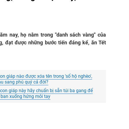
ăm nay, họ nằm trong "danh sách vàng" của
g, đạt được những bước tiến đáng kể, ăn Tết
 giáp nào được xóa tên trong 'sổ hộ nghèo',
iàu sang phú quý cả đời?
con giáp này hãy chuẩn bị sẵn túi ba gang để
ời ban xuống hứng mỏi tay