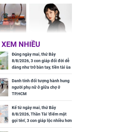
vận sáng như trăng
Rằm, chính thức hết
khổ
Phương Thúy:
Triệu Lệ Dĩnh liên tiếp
 XEM NHIỀU
ệu theo "lô",
được Kim Ưng ưu ái,
gái biệt thự
đãi ngộ đặc biệt gây
Đúng ngày mai, thứ Bảy
ong "nốt nhạc"
chú ý
8/8/2026, 3 con giáp đổi đời dễ
dàng như trở bàn tay, tiền tài ùa
tới, ngồi không lộc cũng đến,
phú quý theo tới già
Danh tính đối tượng hành hung
người phụ nữ ở giữa chợ ở
h đối tượng
TP.HCM
ng người phụ
a chợ ở
Kể từ ngày mai, thứ Bảy
8/8/2026, Thần Tài 'điểm mặt
gọi tên', 3 con giáp lộc nhiều hơn
sông, tài vận sáng như trăng