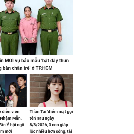
in MỚI vụ bảo mẫu 'bật dây thun
g bàn chân trẻ' ở TP.HCM
ệ diễn viên
Thần Tài 'điểm mặt gọi
, Nhậm Mẫn,
tên' sau ngày
ãn Ý hội ngộ
8/8/2026, 3 con giáp
im mới
lộc nhiều hơn sông, tài