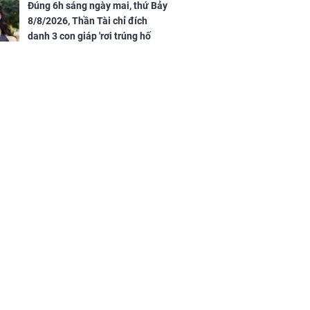
Rằm, chính thức hết khổ
Đúng 6h sáng ngày mai, thứ Bảy
8/8/2026, Thần Tài chỉ đích
danh 3 con giáp 'rơi trúng hố
vàng', tiền bạc ùa về nhà 'như lũ
cuốn', vươn mình thành đại gia
trong phút chốc