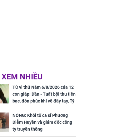
 XEM NHIỀU
Tử vi thứ Năm 6/8/2026 của 12
con giáp: Dần - Tuất bội thu tiền
bạc, đón phúc khí về đầy tay, Tý
- Mão công việc khó khăn, tiền
bạc đội nón ra đi
NÓNG: Khởi tố ca sĩ Phương
Diễm Huyền và giám đốc công
ty truyền thông