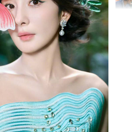
Bé trai 2
dạng gươ
chó hàn
Hồ Ngọc 
như cô g
Thụy Đi