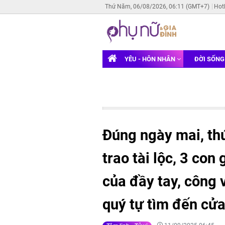
Thứ Năm, 06/08/2026, 06:11 (GMT+7)
Hot
YÊU - HÔN NHÂN
ĐỜI SỐN
Đúng ngày mai, th
trao tài lộc, 3 con
của đầy tay, công 
quý tự tìm đến cử