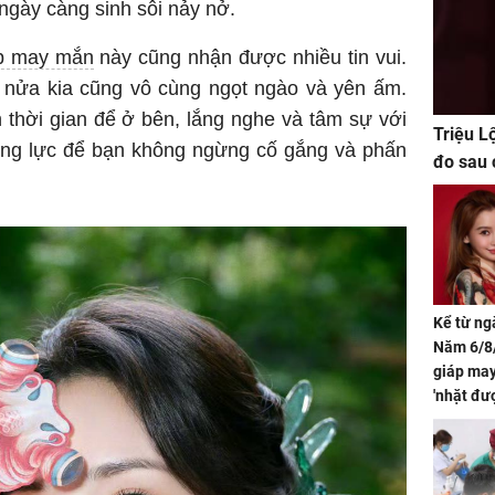
 ngày càng sinh sôi nảy nở.
áp may mắn
này cũng nhận được nhiều tin vui.
à nửa kia cũng vô cùng ngọt ngào và yên ấm.
thời gian để ở bên, lắng nghe và tâm sự với
Triệu L
ộng lực để bạn không ngừng cố gắng và phấn
đo sau 
Kể từ ng
Năm 6/8/
giáp ma
'nhặt đư
khí tràn 
chỉ sau 