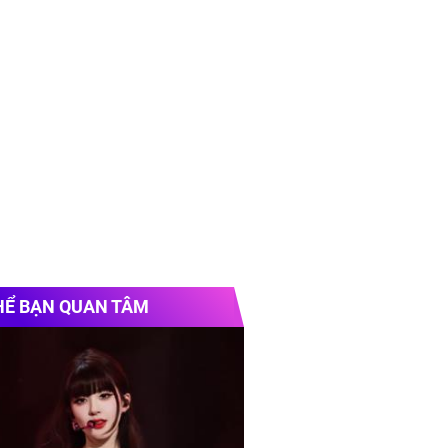
tắm kính slim
HỂ BẠN QUAN TÂM