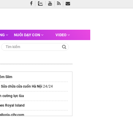
ỠNG
NUÔI DẠY CON
VIDEO
ôm Slim
ụ
Sửa chữa cửa cuốn Hà Nội
24/24
h cường lực lùa
es Royal Island
/alluvia-city.com
e chính thức
Vinhomes Hải Vân Bay
Chủ