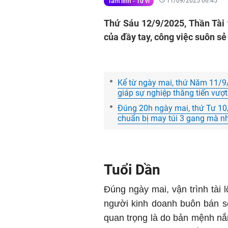
11/09/2025 06:45
Tâm linh - Tử vi
Thứ Sáu 12/9/2025, Thần Tài t
của đầy tay, công việc suôn sẻ
Kể từ ngày mai, thứ Năm 11/9/
giáp sự nghiệp thăng tiến vượ
Đúng 20h ngày mai, thứ Tư 10/
chuẩn bị may túi 3 gang mà n
Tuổi Dần
Đúng ngày mai, vận trình tài 
người kinh doanh buôn bán s
quan trọng là do bản mệnh nắ