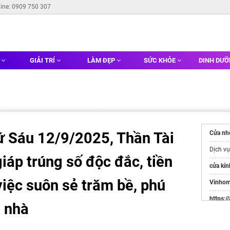
line: 0909 750 307
G
GIẢI TRÍ
LÀM ĐẸP
SỨC KHỎE
DINH DƯ
ứ Sáu 12/9/2025, Thần Tài
Cửa nh
Dịch v
 giáp trúng số độc đắc, tiền
cửa kín
việc suôn sẻ trăm bề, phú
Vinhom
https:/
a nhà
Websit
Đầu Tư