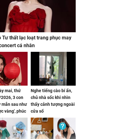
ộ Tư thất lạc loạt trang phục may
concert cá nhân
ày mai, thứ
Nghe tiếng cào bí ẩn,
2026, 3 con
chủ nhà sốc khi nhìn
y mắn sau như
thấy cảnh tượng ngoài
ợc vàng', phúc
cửa sổ
đầy, dễ giàu sụ
một đêm