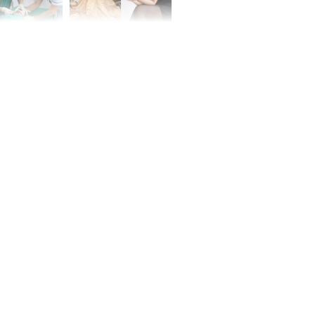
 tuổi biến
Danh tính nữ diễn viên
ng mặt khi bị
nổi tiếng gặp tai nạn,
g xóm cắn
phải khâu 50 mũi
Hà ví Lisa
ái vùng quê ở
ển