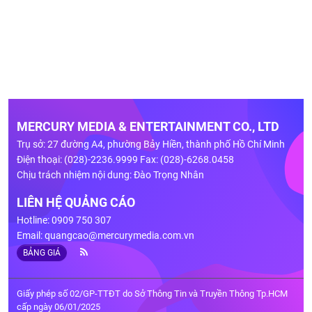
MERCURY MEDIA & ENTERTAINMENT CO., LTD
Trụ sở: 27 đường A4, phường Bảy Hiền, thành phố Hồ Chí Minh
Điện thoại: (028)-2236.9999 Fax: (028)-6268.0458
Chịu trách nhiệm nội dung: Đào Trọng Nhân
LIÊN HỆ QUẢNG CÁO
Hotline: 0909 750 307
Email:
quangcao@mercurymedia.com.vn
BẢNG GIÁ
Giấy phép số 02/GP-TTĐT do Sở Thông Tin và Truyền Thông Tp.HCM
cấp ngày 06/01/2025