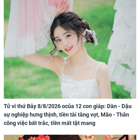
Tử vi thứ Bảy 8/8/2026 ocủa 12 con giáp: Dần - Dậu
sự nghiệp hưng thịnh, tiền tài tăng vọt, Mão - Thân
công việc bất trắc, tiền mất tật mang