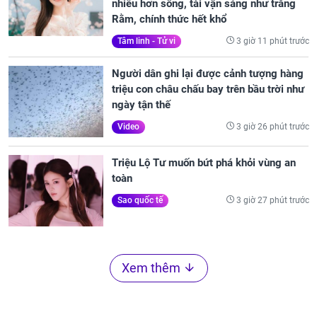
nhiều hơn sông, tài vận sáng như trăng
Rằm, chính thức hết khổ
3 giờ 11 phút trước
Tâm linh - Tử vi
Người dân ghi lại được cảnh tượng hàng
triệu con châu chấu bay trên bầu trời như
ngày tận thế
3 giờ 26 phút trước
Video
Triệu Lộ Tư muốn bứt phá khỏi vùng an
toàn
3 giờ 27 phút trước
Sao quốc tế
Xem thêm