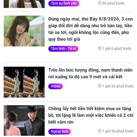
56 phút trước
Tâm sự tình yêu
Đúng ngày mai, thứ Bảy 8/8/2026, 3 con
giáp đổi đời dễ dàng như trở bàn tay, tiền
tài ùa tới, ngồi không lộc cũng đến, phú
quý theo tới già
1 giờ 6 phút trước
Tâm linh - Tử vi
Trèo lên bức tượng đồng, nam thanh niên
rơi xuống từ độ cao 9 mét và cái kết
1 giờ 26 phút trước
Video
Chồng lấy hết tiền tiết kiệm mua xe tặng
bồ, tôi lặng lẽ làm một việc khiến cả 2 chỉ
biết câm nín
1 giờ 56 phút trước
Ngoại tình