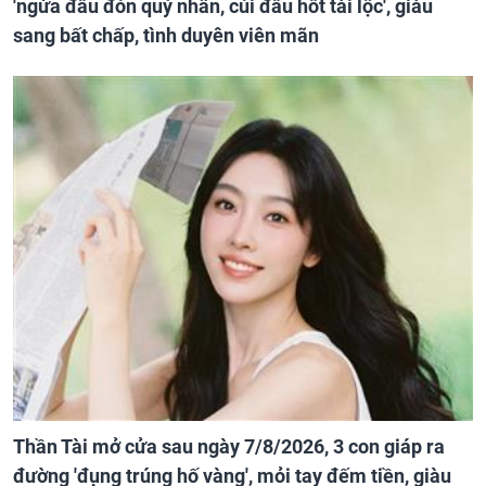
'ngửa đầu đón quý nhân, cúi đầu hốt tài lộc', giàu
sang bất chấp, tình duyên viên mãn
Thần Tài mở cửa sau ngày 7/8/2026, 3 con giáp ra
đường 'đụng trúng hố vàng', mỏi tay đếm tiền, giàu