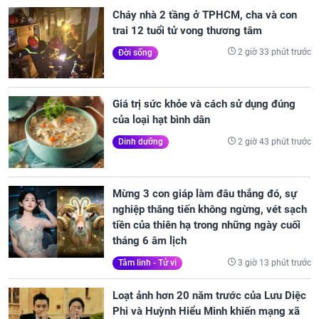
Cháy nhà 2 tầng ở TPHCM, cha và con
trai 12 tuổi tử vong thương tâm
2 giờ 33 phút trước
Đời sống
Giá trị sức khỏe và cách sử dụng đúng
của loại hạt bình dân
2 giờ 43 phút trước
Dinh dưỡng
Mừng 3 con giáp làm đâu thắng đó, sự
nghiệp thăng tiến không ngừng, vét sạch
tiền của thiên hạ trong những ngày cuối
tháng 6 âm lịch
3 giờ 13 phút trước
Tâm linh - Tử vi
Loạt ảnh hơn 20 năm trước của Lưu Diệc
Phi và Huỳnh Hiểu Minh khiến mạng xã