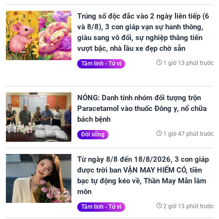
Trúng số độc đắc vào 2 ngày liên tiếp (6
và 8/8), 3 con giáp vạn sự hanh thông,
giàu sang vô đối, sự nghiệp thăng tiến
vượt bậc, nhà lầu xe đẹp chờ sẵn
1 giờ 13 phút trước
Tâm linh - Tử vi
NÓNG: Danh tính nhóm đối tượng trộn
Paracetamol vào thuốc Đông y, nổ chữa
bách bệnh
1 giờ 47 phút trước
Đời sống
Từ ngày 8/8 đến 18/8/2026, 3 con giáp
được trời ban VẬN MAY HIẾM CÓ, tiền
bạc tự động kéo về, Thần May Mắn lâm
môn
2 giờ 13 phút trước
Tâm linh - Tử vi