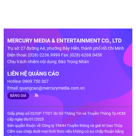
MERCURY MEDIA & ENTERTAINMENT CO., LTD
Trụ sở: 27 đường A4, phường Bảy Hiền, thành phố Hồ Chí Minh
Điện thoại: (028)-2236.9999 Fax: (028)-6268.0458
Chịu trách nhiệm nội dung: Đào Trọng Nhân
LIÊN HỆ QUẢNG CÁO
Hotline: 0909 750 307
Email:
quangcao@mercurymedia.com.vn
BẢNG GIÁ
Giấy phép số 02/GP-TTĐT do Sở Thông Tin và Truyền Thông Tp.HCM
cấp ngày 06/01/2025
Bản quyền thuộc về Công ty TNHH Truyền thông và giải trí Sao Thủy.
Cấm sao chép dưới mọi hình thức nếu không có sự chấp thuận bằng