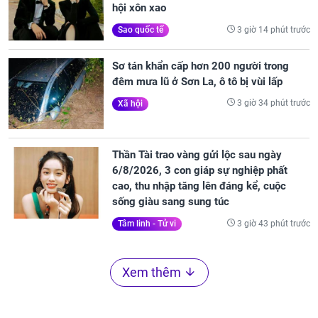
hội xôn xao
3 giờ 14 phút trước
Sao quốc tế
Sơ tán khẩn cấp hơn 200 người trong
đêm mưa lũ ở Sơn La, ô tô bị vùi lấp
3 giờ 34 phút trước
Xã hội
Thần Tài trao vàng gửi lộc sau ngày
6/8/2026, 3 con giáp sự nghiệp phất
cao, thu nhập tăng lên đáng kể, cuộc
sống giàu sang sung túc
3 giờ 43 phút trước
Tâm linh - Tử vi
Xem thêm