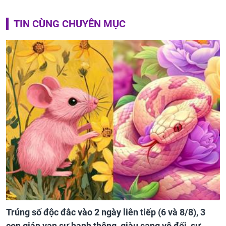
TIN CÙNG CHUYÊN MỤC
Trúng số độc đắc vào 2 ngày liên tiếp (6 và 8/8), 3
con giáp vạn sự hanh thông, giàu sang vô đối, sự