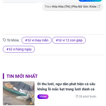
Theo
Hỏa Hỏa (TH) | Phụ Nữ Sức Khỏe
Từ khóa:
tử vi may mắn
tử vi 12 con giáp
tử vi hàng ngày
TIN MỚI NHẤT
Đi thu lưới, ngư dân phát hiện cá sấu
khổng lồ mắc kẹt trong lưới đánh cá
28 phút trước
Video