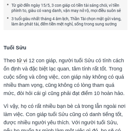
Từ giờ đến ngày 15/5, 3 con giáp có tiền tài sáng chói, ví tiền
phình to, giàu có vang danh, vận may nở rộ, mọi điều suôn sẻ
3 tuổi giàu nhất tháng 4 âm lịch, Thần Tài chọn mặt gửi vàng,
làm ăn phát tài, đếm tiền mệt nghỉ, sống trong sung sướng
Tuổi Sửu
Theo
tử vi
12 con giáp, người tuổi Sửu có tính cách
ổn định và đặc biệt lạc quan, tâm tính rất tốt. Trong
cuộc sống và công việc, con giáp này không có quá
nhiều tham vọng, cũng không có lòng tham quá
mức, đòi hỏi cái gì cũng phải đạt điểm 10 hoàn hảo.
Vì vậy, họ có rất nhiều bạn bè cả trong lẫn ngoài nơi
làm việc. Con giáp tuổi Sửu cũng có danh tiếng tốt,
được nhiều người yêu thích. Với người tuổi Sửu,
nếu họ muốn tự mình làm một việc gì đó, họ sẽ có