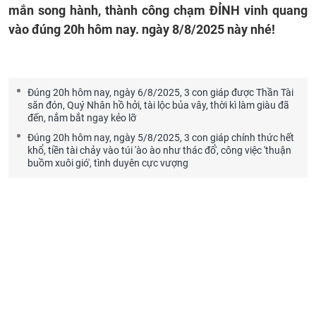
mắn song hành, thành công chạm ĐỈNH vinh quang
vào đúng 20h hôm nay. ngày 8/8/2025 này nhé!
Đúng 20h hôm nay, ngày 6/8/2025, 3 con giáp được Thần Tài
săn đón, Quý Nhân hồ hởi, tài lộc bủa vây, thời kì làm giàu đã
đến, nắm bắt ngay kẻo lỡ
Đúng 20h hôm nay, ngày 5/8/2025, 3 con giáp chính thức hết
khổ, tiền tài chảy vào túi 'ào ào như thác đổ', công việc 'thuận
buồm xuôi gió', tình duyên cực vượng