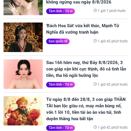
không ngừng sau ngày 8/8/2026
1 giờ 7 phút trước
Tâm linh - Tử vi
'Bách Hoa Sát' vừa kết thúc, Mạnh Tử
Nghĩa đã vướng tranh luận
1 giờ 42 phút trước
Sao quốc tế
Sau 16h hôm nay, thứ Bảy 8/8/2026, 3
con giáp vận khí cực thịnh, đỏ cả tình lẫn
tiền, tha hồ ngồi hưởng lộc
1 giờ 42 phút trước
Tâm linh - Tử vi
Từ ngày 8/8 đến 28/8, 3 con giáp THẦN
TÀI ban lộc giàu có, may mắn bùng nổ,
vốn 1 lời 10, tiền tài ào ào vào túi, tình
duyên thăng hoa bất tận
1 giờ 42 phút trước
Tâm linh - Tử vi