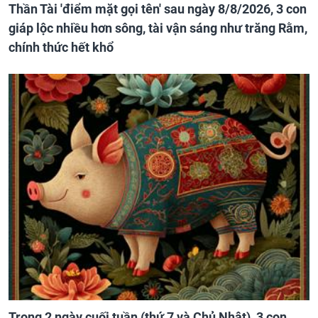
Thần Tài 'điểm mặt gọi tên' sau ngày 8/8/2026, 3 con
giáp lộc nhiều hơn sông, tài vận sáng như trăng Rằm,
chính thức hết khổ
Trong 2 ngày cuối tuần (thứ 7 và Chủ Nhật), 3 con