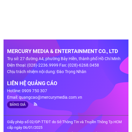
MERCURY MEDIA & ENTERTAINMENT CO., LTD
Trụ sở: 27 đường A4, phường Bảy Hiền, thành phố Hồ Chí Minh
Điện thoại: (028)-2236.9999 Fax: (028)-6268.0458
Chịu trách nhiệm nội dung: Đào Trọng Nhân
LIÊN HỆ QUẢNG CÁO
Hotline: 0909 750 307
Email:
quangcao@mercurymedia.com.vn
BẢNG GIÁ
Giấy phép số 02/GP-TTĐT do Sở Thông Tin và Truyền Thông Tp.HCM
cấp ngày 06/01/2025