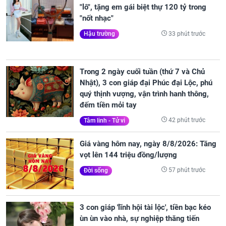
"lô", tặng em gái biệt thự 120 tỷ trong
"nốt nhạc"
33 phút trước
Hậu trường
Trong 2 ngày cuối tuần (thứ 7 và Chủ
Nhật), 3 con giáp đại Phúc đại Lộc, phú
quý thịnh vượng, vận trình hanh thông,
đếm tiền mỏi tay
42 phút trước
Tâm linh - Tử vi
Giá vàng hôm nay, ngày 8/8/2026: Tăng
vọt lên 144 triệu đồng/lượng
57 phút trước
Đời sống
3 con giáp 'lĩnh hội tài lộc', tiền bạc kéo
ùn ùn vào nhà, sự nghiệp thăng tiến