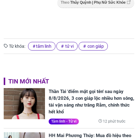
Theo
Thúy Quỳnh | Phụ Nữ Sức Khỏe
Từ khóa:
tâm linh
tử vi
con giáp
TIN MỚI NHẤT
Thần Tài 'điểm mặt gọi tên' sau ngày
8/8/2026, 3 con giáp lộc nhiều hơn sông,
tài vận sáng như trăng Rằm, chính thức
hết khổ
12 phút trước
Tâm linh - Tử vi
HH Mai Phương Thúy: Mua đồ hiệu theo