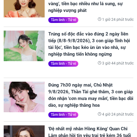
vàng', tiền bạc nhiều như lá sung, sự
nghiệp vượng phát
1 giờ 24 phút trước
Tâm linh - Tử vi
Trúng số độc đắc vào đúng 2 ngày liên
tiếp (8/8-9/8/2026), 3 con giáp 'lĩnh hội
tài lộc', tiền bạc kéo ùn ùn vào nhà, sự
nghiệp thăng tiến không ngừng
3 giờ 44 phút trước
Tâm linh - Tử vi
Đúng 7h30 ngày mai, Chủ Nhật
9/8/2026, Thần Tài ghé thăm, 3 con giáp
đón nhận 'cơn mưa may mắn', tiền bạc dồi
dào, sự nghiệp thăng hoa
4 giờ 24 phút trước
Tâm linh - Tử vi
'Đệ nhất mỹ nhân Hồng Kông' Quan Chi
Lâm phản hồi tin yêu trai trẻ kém 36 tuổi