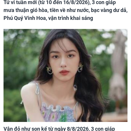
Tử vi tuần mới (từ 10 đến 16/8/2026), 3 con giáp
mưa thuận gió hòa, tiền về như nước, bạc vàng dư dả,
Phú Quý Vinh Hoa, vận trình khai sáng
Vận đỏ như son kể từ ngày 8/8/2026, 3 con giáp