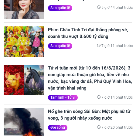
5 giờ 44 phút trước
Sao quốc tế
Phim Châu Tinh Trì đại thắng phòng vé,
doanh thu vượt 8.600 tỷ đồng
7 giờ 11 phút trước
Sao quốc tế
Tử vi tuần mới (từ 10 đến 16/8/2026), 3
con giáp mưa thuận gió hòa, tiền về như
nước, bạc vàng dư dả, Phú Quý Vinh Hoa,
vận trình khai sáng
7 giờ 14 phút trước
Tâm linh - Tử vi
Nổ ghe trên sông Sài Gòn: Một phụ nữ tử
vong, 3 người nhảy xuống nước
7 giờ 20 phút trước
Đời sống