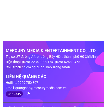
MERCURY MEDIA & ENTERTAINMENT CO., LTD
Trụ sở: 27 đường A4, phường Bảy Hiền, thành phố Hồ Chí Minh
Điện thoại: (028)-2236.9999 Fax: (028)-6268.0458
Chịu trách nhiệm nội dung: Đào Trọng Nhân
LIÊN HỆ QUẢNG CÁO
Hotline: 0909 750 307
Email:
quangcao@mercurymedia.com.vn
BẢNG GIÁ