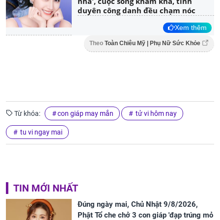
nhà', cuộc sống khấm khá, tình
duyên công danh đều chạm nóc
Xem thêm
Theo
Toàn Chiêu Mỹ | Phụ Nữ Sức Khỏe
Từ khóa:
con giáp may mắn
tử vi hôm nay
tu vi ngay mai
TIN MỚI NHẤT
Đúng ngày mai, Chủ Nhật 9/8/2026,
Phật Tổ che chở 3 con giáp 'đạp trúng mỏ