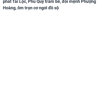
phát Tài Lộc, Phú Quý trăm bề, đổi mệnh Phượng
Hoàng, ôm trọn cơ ngơi đồ sộ