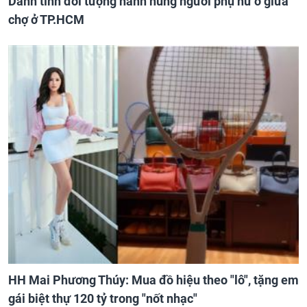
Danh tính đối tượng hành hung người phụ nữ ở giữa
chợ ở TP.HCM
HH Mai Phương Thúy: Mua đồ hiệu theo "lô", tặng em
gái biệt thự 120 tỷ trong "nốt nhạc"