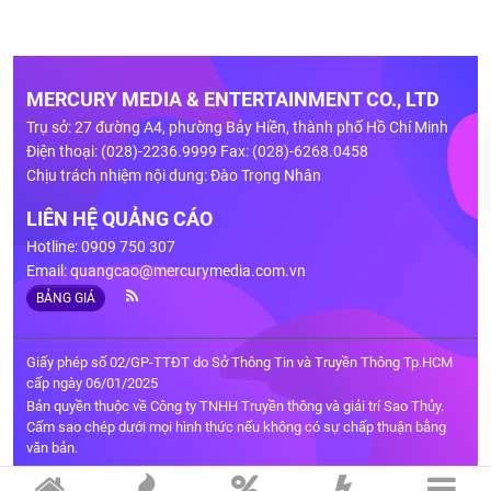
MERCURY MEDIA & ENTERTAINMENT CO., LTD
Trụ sở: 27 đường A4, phường Bảy Hiền, thành phố Hồ Chí Minh
Điện thoại: (028)-2236.9999 Fax: (028)-6268.0458
Chịu trách nhiệm nội dung: Đào Trọng Nhân
LIÊN HỆ QUẢNG CÁO
Hotline: 0909 750 307
Email:
quangcao@mercurymedia.com.vn
BẢNG GIÁ
Giấy phép số 02/GP-TTĐT do Sở Thông Tin và Truyền Thông Tp.HCM
cấp ngày 06/01/2025
Bản quyền thuộc về Công ty TNHH Truyền thông và giải trí Sao Thủy.
Cấm sao chép dưới mọi hình thức nếu không có sự chấp thuận bằng
văn bản.