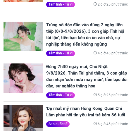
2 giờ 25 phút trước
Tâm linh - Tử vi
Trúng số độc đắc vào đúng 2 ngày liên
tiếp (8/8-9/8/2026), 3 con giáp 'lĩnh hội
tài lộc', tiền bạc kéo ùn ùn vào nhà, sự
nghiệp thăng tiến không ngừng
4 giờ 45 phút trước
Tâm linh - Tử vi
Đúng 7h30 ngày mai, Chủ Nhật
9/8/2026, Thần Tài ghé thăm, 3 con giáp
đón nhận 'cơn mưa may mắn', tiền bạc dồi
dào, sự nghiệp thăng hoa
5 giờ 25 phút trước
Tâm linh - Tử vi
'Đệ nhất mỹ nhân Hồng Kông' Quan Chi
Lâm phản hồi tin yêu trai trẻ kém 36 tuổi
6 giờ 45 phút trước
Sao quốc tế