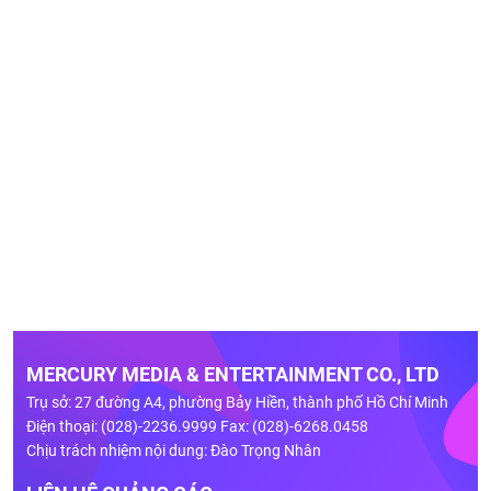
MERCURY MEDIA & ENTERTAINMENT CO., LTD
Trụ sở: 27 đường A4, phường Bảy Hiền, thành phố Hồ Chí Minh
Điện thoại: (028)-2236.9999 Fax: (028)-6268.0458
Chịu trách nhiệm nội dung: Đào Trọng Nhân