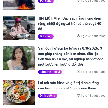
1 giờ 24 phút trước
Đời sống
TIN MỚI: Miền Bắc sắp nắng nóng diện
rộng, nhiệt độ ngoài trời có thể vượt 40
độ
1 giờ 28 phút trước
Đời sống
Vận đỏ như son kể từ ngày 8/8/2026, 3
con giáp chẳng cần bon chen, đắc lộc
tiền vào như nước, sự nghiệp hanh thông
một bước lên hương đổi đời
1 giờ 33 phút trước
Tâm linh - Tử vi
Lợi ích sức khỏe và giá trị dinh dưỡng
của loại củ mọc dưới bùn quen thuộc
1 giờ 48 phút trước
Dinh dưỡng