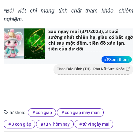
*Bài viết chỉ mang tính chất tham khảo, chiêm
nghiệm.
Sau ngày mai (3/1/2023), 3 tuổi
sướng nhất thiên hạ, giàu có bất ngờ
chỉ sau một đêm, tiền đồ xán lạn,
tiền của dư dôi
Xem thêm
Theo
Bảo Bình (TH) | Phụ Nữ Sức Khỏe
Từ khóa:
con giáp
con giáp may mắn
3 con giáp
tử vi hôm nay
tử vi ngày mai