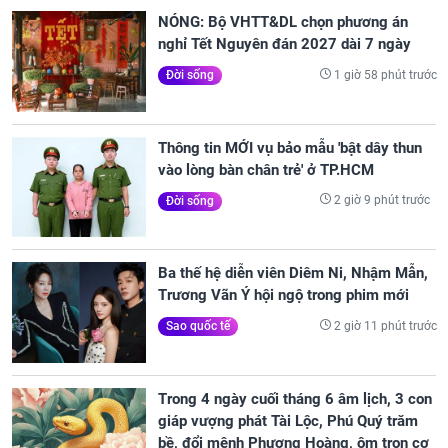
NÓNG: Bộ VHTT&DL chọn phương án
nghỉ Tết Nguyên đán 2027 dài 7 ngày
1 giờ 58 phút trước
Đời sống
Thông tin MỚI vụ bảo mẫu 'bật dây thun
vào lòng bàn chân trẻ' ở TP.HCM
2 giờ 9 phút trước
Đời sống
Ba thế hệ diễn viên Diêm Ni, Nhậm Mẫn,
Trương Vãn Ý hội ngộ trong phim mới
2 giờ 11 phút trước
Sao quốc tế
Trong 4 ngày cuối tháng 6 âm lịch, 3 con
giáp vượng phát Tài Lộc, Phú Quý trăm
bề, đổi mệnh Phượng Hoàng, ôm trọn cơ