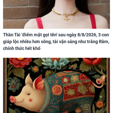
Thần Tài 'điểm mặt gọi tên' sau ngày 8/8/2026, 3 con
giáp lộc nhiều hơn sông, tài vận sáng như trăng Rằm,
chính thức hết khổ