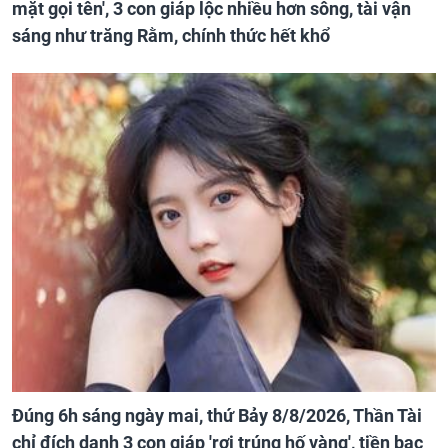
mặt gọi tên', 3 con giáp lộc nhiều hơn sông, tài vận
sáng như trăng Rằm, chính thức hết khổ
Đúng 6h sáng ngày mai, thứ Bảy 8/8/2026, Thần Tài
chỉ đích danh 3 con giáp 'rơi trúng hố vàng', tiền bạc