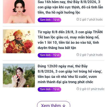
Sau 16h hôm nay, thứ Bảy 8/8/2026, 3
con giáp vận khí cực thịnh, đỏ cả tình lẫn
tiền, tha hồ ngồi hưởng lộc
2 giờ 7 phút trước
Tâm linh - Tử vi
Từ ngày 8/8 đến 28/8, 3 con giáp THẦN
TÀI ban lộc giàu có, may mắn bùng nổ,
vốn 1 lời 10, tiền tài ào ào vào túi, tình
duyên thăng hoa bất tận
2 giờ 7 phút trước
Tâm linh - Tử vi
Đúng 12h30 ngày mai, thứ Bảy
8/8/2026, 3 con giáp 'rơi trúng hố vàng',
tiền bạc ùa về nhà 'như lũ cuốn', vươn
mình thành đại gia trong phút chốc
2 giờ 37 phút trước
Tâm linh - Tử vi
Xem thêm