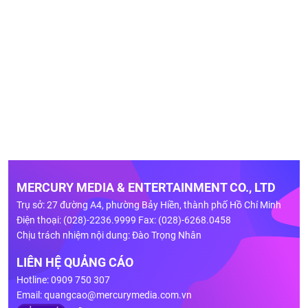
MERCURY MEDIA & ENTERTAINMENT CO., LTD
Trụ sở: 27 đường A4, phường Bảy Hiền, thành phố Hồ Chí Minh
Điện thoại: (028)-2236.9999 Fax: (028)-6268.0458
Chịu trách nhiệm nội dung: Đào Trọng Nhân
LIÊN HỆ QUẢNG CÁO
Hotline: 0909 750 307
Email:
quangcao@mercurymedia.com.vn