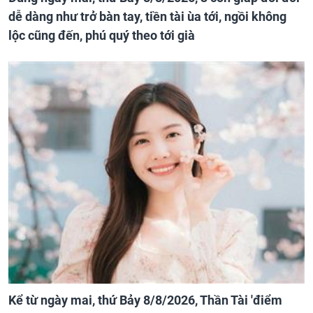
dễ dàng như trở bàn tay, tiền tài ùa tới, ngồi không
lộc cũng đến, phú quý theo tới già
Kể từ ngày mai, thứ Bảy 8/8/2026, Thần Tài 'điểm