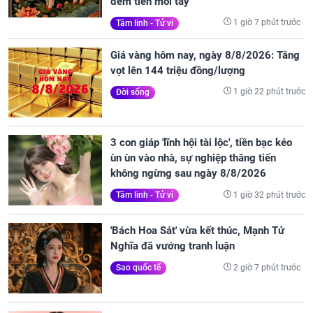
đếm tiền mỏi tay
1 giờ 7 phút trước
Tâm linh - Tử vi
Giá vàng hôm nay, ngày 8/8/2026: Tăng
vọt lên 144 triệu đồng/lượng
1 giờ 22 phút trước
Đời sống
3 con giáp 'lĩnh hội tài lộc', tiền bạc kéo
ùn ùn vào nhà, sự nghiệp thăng tiến
không ngừng sau ngày 8/8/2026
1 giờ 32 phút trước
Tâm linh - Tử vi
'Bách Hoa Sát' vừa kết thúc, Mạnh Tử
Nghĩa đã vướng tranh luận
2 giờ 7 phút trước
Sao quốc tế