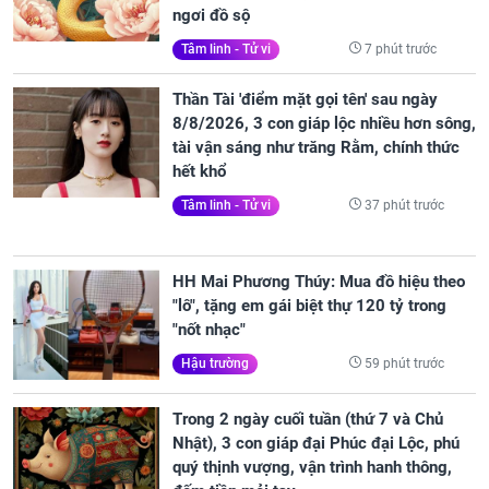
ngơi đồ sộ
7 phút trước
Tâm linh - Tử vi
Thần Tài 'điểm mặt gọi tên' sau ngày
8/8/2026, 3 con giáp lộc nhiều hơn sông,
tài vận sáng như trăng Rằm, chính thức
hết khổ
37 phút trước
Tâm linh - Tử vi
HH Mai Phương Thúy: Mua đồ hiệu theo
"lô", tặng em gái biệt thự 120 tỷ trong
"nốt nhạc"
59 phút trước
Hậu trường
Trong 2 ngày cuối tuần (thứ 7 và Chủ
Nhật), 3 con giáp đại Phúc đại Lộc, phú
quý thịnh vượng, vận trình hanh thông,