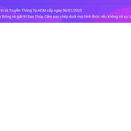
in và Truyền Thông Tp.HCM cấp ngày 06/01/2025
thông và giải trí Sao Thủy. Cấm sao chép dưới mọi hình thức nếu không có sự 