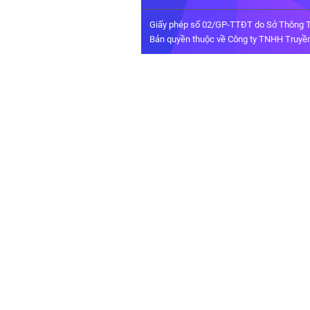
Giấy phép số 02/GP-TTĐT do Sở Thông T
Bản quyền thuộc về Công ty TNHH Truyền 