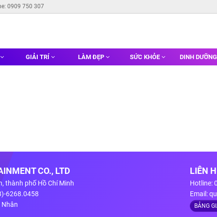
ne: 0909 750 307
GIẢI TRÍ
LÀM ĐẸP
SỨC KHỎE
DINH DƯỠN
INMENT CO., LTD
LIÊN 
n, thành phố Hồ Chí Minh
Hotline:
28)-6268.0458
Email:
qu
g Nhân
BẢNG G