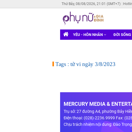
Thứ Bảy, 08/08/2026, 21:01 (GMT+7)
Hotli
YÊU - HÔN NHÂN
ĐỜI SỐNG
Tags : tử vi ngày 3/8/2023
MERCURY MEDIA & ENTERTA
Trụ sở: 27 đường A4, phường Bảy Hiề
Điện thoại: (028)-2236.9999 Fax: (0
Chịu trách nhiệm nội dung: Đào Trọn