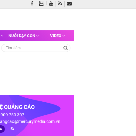
G
NUÔI DẠY CON
VIDEO
HỆ QUẢNG CÁO
 0909 750 307
angcao@mercurymedia.com.vn
IÁ