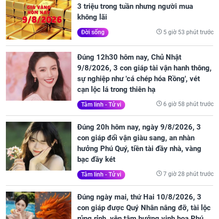
3 triệu trong tuần nhưng người mua
không lãi
5 giờ 53 phút trước
Đời sống
Đúng 12h30 hôm nay, Chủ Nhật
9/8/2026, 3 con giáp tài vận hanh thông,
sự nghiệp như 'cá chép hóa Rồng', vét
cạn lộc lá trong thiên hạ
6 giờ 58 phút trước
Tâm linh - Tử vi
Đúng 20h hôm nay, ngày 9/8/2026, 3
con giáp đổi vận giàu sang, an nhàn
hưởng Phú Quý, tiền tài đầy nhà, vàng
bạc đầy két
7 giờ 28 phút trước
Tâm linh - Tử vi
Đúng ngày mai, thứ Hai 10/8/2026, 3
con giáp được Quý Nhân nâng đỡ, tài lộc
rủng rỉnh, yên tâm hưởng vinh hoa Phú