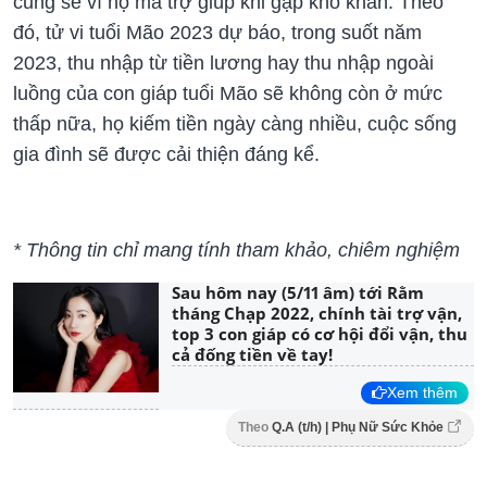
cũng sẽ vì họ mà trợ giúp khi gặp khó khăn. Theo
đó, tử vi tuổi Mão 2023 dự báo, trong suốt năm
2023, thu nhập từ tiền lương hay thu nhập ngoài
luồng của con giáp tuổi Mão sẽ không còn ở mức
thấp nữa, họ kiếm tiền ngày càng nhiều, cuộc sống
gia đình sẽ được cải thiện đáng kể.
* Thông tin chỉ mang tính tham khảo, chiêm nghiệm
Sau hôm nay (5/11 âm) tới Rằm
tháng Chạp 2022, chính tài trợ vận,
top 3 con giáp có cơ hội đổi vận, thu
cả đống tiền về tay!
Xem thêm
Theo
Q.A (t/h) | Phụ Nữ Sức Khỏe