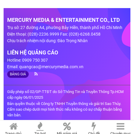
MERCURY MEDIA & ENTERTAINMENT CO., LTD
Trụ sở: 27 đường A4, phường Bảy Hiền, thành phố Hồ Chí Minh
Điện thoại: (028)-2236.9999 Fax: (028)-6268.0458
Chịu trách nhiệm nội dung: Đào Trọng Nhân
LIÊN HỆ QUẢNG CÁO
Hotline: 0909 750 307
Email:
quangcao@mercurymedia.com.vn
BẢNG GIÁ
Giấy phép số 02/GP-TTĐT do Sở Thông Tin và Truyền Thông Tp.HCM
cấp ngày 06/01/2025
Bản quyền thuộc về Công ty TNHH Truyền thông và giải trí Sao Thủy.
Cấm sao chép dưới mọi hình thức nếu không có sự chấp thuận bằng
văn bản.
Trang chủ
Tin hot
Mã giảm giá
Chủ đề
Chuyên mục