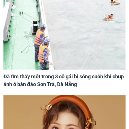
Đã tìm thấy một trong 3 cô gái bị sóng cuốn khi chụp
ảnh ở bán đảo Sơn Trà, Đà Nẵng