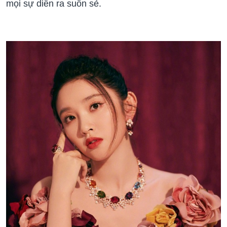
mọi sự diễn ra suôn sẻ.