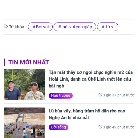
Từ khóa:
Bói vui
bói vui con giáp
tử vi
TIN MỚI NHẤT
Tận mắt thấy cơ ngơi chục nghìn m2 của
Hoài Linh, danh ca Chế Linh thốt lên câu
bất ngờ
3 giờ 37 phút trước
Hậu trường
Lũ bủa vây, hàng trăm hộ dân rẻo cao
Nghệ An bị chia cắt
3 giờ 49 phút trước
Đời sống