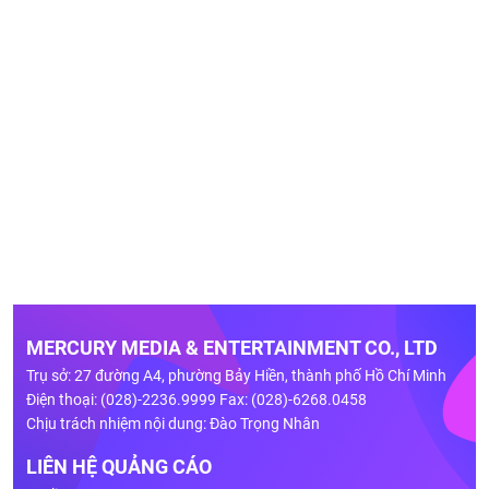
MERCURY MEDIA & ENTERTAINMENT CO., LTD
Trụ sở: 27 đường A4, phường Bảy Hiền, thành phố Hồ Chí Minh
Điện thoại: (028)-2236.9999 Fax: (028)-6268.0458
Chịu trách nhiệm nội dung: Đào Trọng Nhân
LIÊN HỆ QUẢNG CÁO