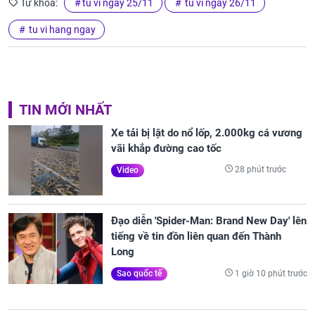
Từ khóa:
tu vi ngay 25/11
tu vi ngay 26/11
tu vi hang ngay
TIN MỚI NHẤT
Xe tải bị lật do nổ lốp, 2.000kg cá vương
vãi khắp đường cao tốc
28 phút trước
Video
Đạo diễn 'Spider-Man: Brand New Day' lên
tiếng về tin đồn liên quan đến Thành
Long
1 giờ 10 phút trước
Sao quốc tế