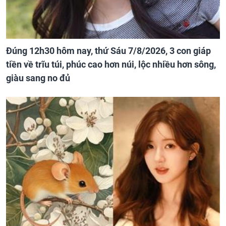
Đúng 12h30 hôm nay, thứ Sáu 7/8/2026, 3 con giáp
tiền về trĩu túi, phúc cao hơn núi, lộc nhiều hơn sông,
giàu sang no đủ