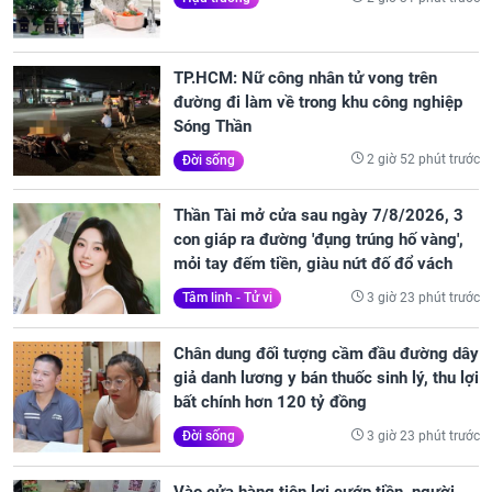
TP.HCM: Nữ công nhân tử vong trên
đường đi làm về trong khu công nghiệp
Sóng Thần
2 giờ 52 phút trước
Đời sống
Thần Tài mở cửa sau ngày 7/8/2026, 3
con giáp ra đường 'đụng trúng hố vàng',
mỏi tay đếm tiền, giàu nứt đố đổ vách
3 giờ 23 phút trước
Tâm linh - Tử vi
Chân dung đối tượng cầm đầu đường dây
giả danh lương y bán thuốc sinh lý, thu lợi
bất chính hơn 120 tỷ đồng
3 giờ 23 phút trước
Đời sống
Vào cửa hàng tiện lợi cướp tiền, người