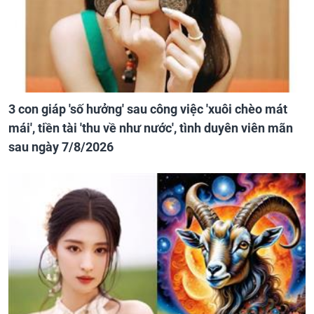
3 con giáp 'số hưởng' sau công việc 'xuôi chèo mát
mái', tiền tài 'thu về như nước', tình duyên viên mãn
sau ngày 7/8/2026