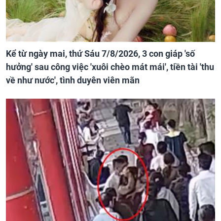
Kể từ ngày mai, thứ Sáu 7/8/2026, 3 con giáp 'số
hưởng' sau công việc 'xuôi chèo mát mái', tiền tài 'thu
về như nước', tình duyên viên mãn