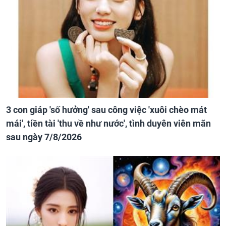
3 con giáp 'số hưởng' sau công việc 'xuôi chèo mát
mái', tiền tài 'thu về như nước', tình duyên viên mãn
sau ngày 7/8/2026