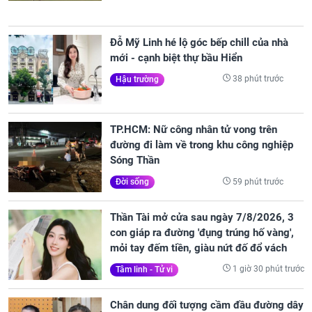
Đỗ Mỹ Linh hé lộ góc bếp chill của nhà
mới - cạnh biệt thự bầu Hiển
38 phút trước
Hậu trường
TP.HCM: Nữ công nhân tử vong trên
đường đi làm về trong khu công nghiệp
Sóng Thần
59 phút trước
Đời sống
Thần Tài mở cửa sau ngày 7/8/2026, 3
con giáp ra đường 'đụng trúng hố vàng',
mỏi tay đếm tiền, giàu nứt đố đổ vách
1 giờ 30 phút trước
Tâm linh - Tử vi
Chân dung đối tượng cầm đầu đường dây