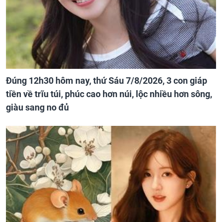
Đúng 12h30 hôm nay, thứ Sáu 7/8/2026, 3 con giáp
tiền về trĩu túi, phúc cao hơn núi, lộc nhiều hơn sông,
giàu sang no đủ