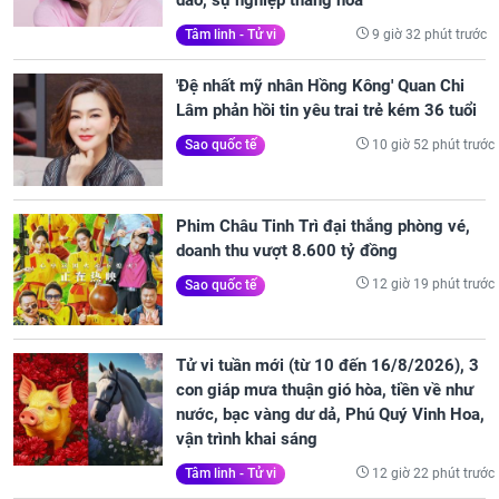
dào, sự nghiệp thăng hoa
9 giờ 32 phút trước
Tâm linh - Tử vi
'Đệ nhất mỹ nhân Hồng Kông' Quan Chi
Lâm phản hồi tin yêu trai trẻ kém 36 tuổi
10 giờ 52 phút trước
Sao quốc tế
Phim Châu Tinh Trì đại thắng phòng vé,
doanh thu vượt 8.600 tỷ đồng
12 giờ 19 phút trước
Sao quốc tế
Tử vi tuần mới (từ 10 đến 16/8/2026), 3
con giáp mưa thuận gió hòa, tiền về như
nước, bạc vàng dư dả, Phú Quý Vinh Hoa,
vận trình khai sáng
12 giờ 22 phút trước
Tâm linh - Tử vi