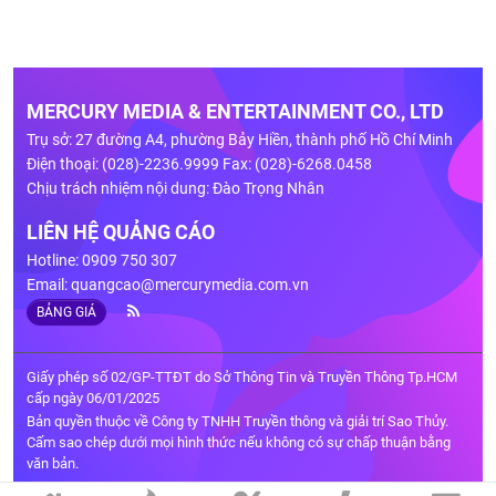
MERCURY MEDIA & ENTERTAINMENT CO., LTD
Trụ sở: 27 đường A4, phường Bảy Hiền, thành phố Hồ Chí Minh
Điện thoại: (028)-2236.9999 Fax: (028)-6268.0458
Chịu trách nhiệm nội dung: Đào Trọng Nhân
LIÊN HỆ QUẢNG CÁO
Hotline: 0909 750 307
Email:
quangcao@mercurymedia.com.vn
BẢNG GIÁ
Giấy phép số 02/GP-TTĐT do Sở Thông Tin và Truyền Thông Tp.HCM
cấp ngày 06/01/2025
Bản quyền thuộc về Công ty TNHH Truyền thông và giải trí Sao Thủy.
Cấm sao chép dưới mọi hình thức nếu không có sự chấp thuận bằng
văn bản.