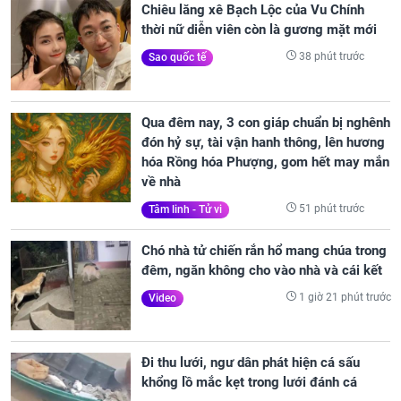
Chiêu lăng xê Bạch Lộc của Vu Chính
thời nữ diễn viên còn là gương mặt mới
38 phút trước
Sao quốc tế
Qua đêm nay, 3 con giáp chuẩn bị nghênh
đón hỷ sự, tài vận hanh thông, lên hương
hóa Rồng hóa Phượng, gom hết may mắn
về nhà
51 phút trước
Tâm linh - Tử vi
Chó nhà tử chiến rắn hổ mang chúa trong
đêm, ngăn không cho vào nhà và cái kết
1 giờ 21 phút trước
Video
Đi thu lưới, ngư dân phát hiện cá sấu
khổng lồ mắc kẹt trong lưới đánh cá