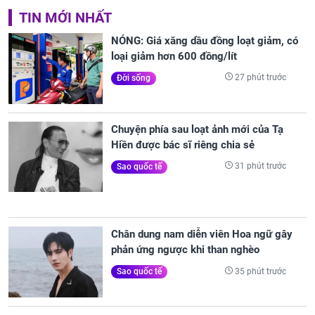
TIN MỚI NHẤT
NÓNG: Giá xăng dầu đồng loạt giảm, có
loại giảm hơn 600 đồng/lít
27 phút trước
Đời sống
Chuyện phía sau loạt ảnh mới của Tạ
Hiền được bác sĩ riêng chia sẻ
31 phút trước
Sao quốc tế
Chân dung nam diễn viên Hoa ngữ gây
phản ứng ngược khi than nghèo
35 phút trước
Sao quốc tế