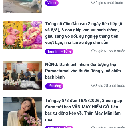
2 giờ 6 phút trước
Video
Trúng số độc đắc vào 2 ngày liên tiếp (6
và 8/8), 3 con giáp vạn sự hanh thông,
giàu sang vô đối, sự nghiệp thăng tiến
vượt bậc, nhà lầu xe đẹp chờ sẵn
2 giờ 51 phút trước
Tâm linh - Tử vi
NÓNG: Danh tính nhóm đối tượng trộn
Paracetamol vào thuốc Đông y, nổ chữa
bách bệnh
3 giờ 25 phút trước
Đời sống
Từ ngày 8/8 đến 18/8/2026, 3 con giáp
được trời ban VẬN MAY HIẾM CÓ, tiền
bạc tự động kéo về, Thần May Mắn lâm
môn