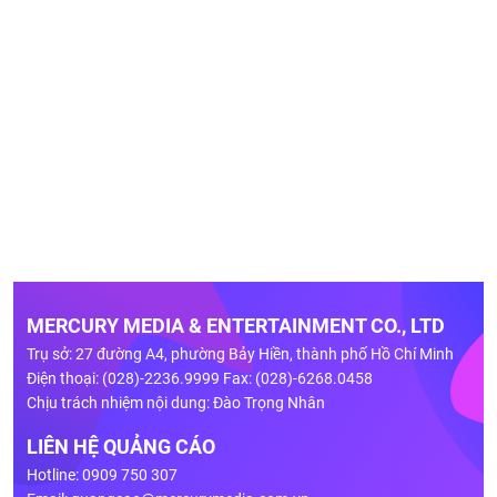
MERCURY MEDIA & ENTERTAINMENT CO., LTD
Trụ sở: 27 đường A4, phường Bảy Hiền, thành phố Hồ Chí Minh
Điện thoại: (028)-2236.9999 Fax: (028)-6268.0458
Chịu trách nhiệm nội dung: Đào Trọng Nhân
LIÊN HỆ QUẢNG CÁO
Hotline: 0909 750 307