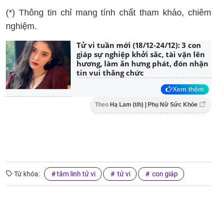
(*) Thông tin chỉ mang tính chất tham khảo, chiêm
nghiệm.
Tử vi tuần mới (18/12-24/12): 3 con
giáp sự nghiệp khởi sắc, tài vận lên
hương, làm ăn hưng phát, đón nhận
tin vui thăng chức
Xem thêm
Theo
Hạ Lam (t/h) | Phụ Nữ Sức Khỏe
Từ khóa:
tâm linh tử vi
tử vi
con giáp