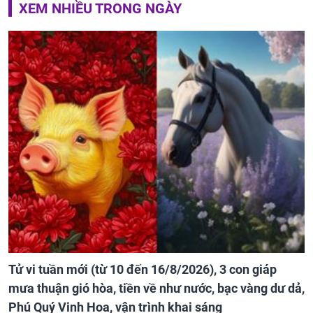
XEM NHIỀU TRONG NGÀY
Tử vi tuần mới (từ 10 đến 16/8/2026), 3 con giáp
mưa thuận gió hòa, tiền về như nước, bạc vàng dư dả,
Phú Quý Vinh Hoa, vận trình khai sáng