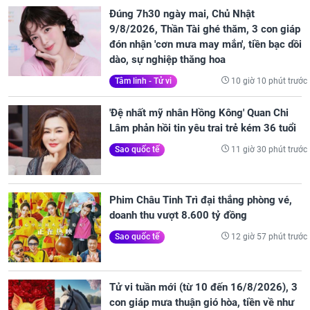
Đúng 7h30 ngày mai, Chủ Nhật
9/8/2026, Thần Tài ghé thăm, 3 con giáp
đón nhận 'cơn mưa may mắn', tiền bạc dồi
dào, sự nghiệp thăng hoa
10 giờ 10 phút trước
Tâm linh - Tử vi
'Đệ nhất mỹ nhân Hồng Kông' Quan Chi
Lâm phản hồi tin yêu trai trẻ kém 36 tuổi
11 giờ 30 phút trước
Sao quốc tế
Phim Châu Tinh Trì đại thắng phòng vé,
doanh thu vượt 8.600 tỷ đồng
12 giờ 57 phút trước
Sao quốc tế
Tử vi tuần mới (từ 10 đến 16/8/2026), 3
con giáp mưa thuận gió hòa, tiền về như