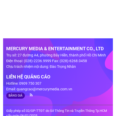
MERCURY MEDIA & ENTERTAINMENT CO., LTD
Trụ sở: 27 đường A4, phường Bảy Hiền, thành phố Hồ Chí Minh
Điện thoại: (028)-2236.9999 Fax: (028)-6268.0458
Chịu trách nhiệm nội dung: Đào Trọng Nhân
LIÊN HỆ QUẢNG CÁO
Hotline: 0909 750 307
Email:
quangcao@mercurymedia.com.vn
BẢNG GIÁ
Giấy phép số 02/GP-TTĐT do Sở Thông Tin và Truyền Thông Tp.HCM
cấp ngày 06/01/2025