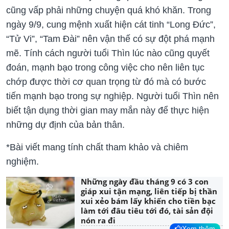
cũng vấp phải những chuyện quá khó khăn. Trong
ngày 9/9, cung mệnh xuất hiện cát tinh “Long Đức”,
“Tử Vi”, “Tam Đài” nên vận thế có sự đột phá mạnh
mẽ. Tính cách người tuổi Thìn lúc nào cũng quyết
đoán, mạnh bạo trong công việc cho nên liên tục
chớp được thời cơ quan trọng từ đó mà có bước
tiến mạnh bạo trong sự nghiệp. Người tuổi Thìn nên
biết tận dụng thời gian may mắn này để thực hiện
những dự định của bản thân.
*Bài viết mang tính chất tham khảo và chiêm
nghiệm.
Những ngày đầu tháng 9 có 3 con
giáp xui tận mạng, liên tiếp bị thần
xui xẻo bám lấy khiến cho tiền bạc
làm tới đâu tiêu tới đó, tài sản đội
nón ra đi
Xem thêm