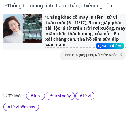
*Thông tin mang tính tham khảo, chiêm nghiệm
‘Chẳng khác cỗ máy in tiền’, tử vi
tuần mới (5 - 11/12), 3 con giáp phát
tài, lộc lá từ trên trời rơi xuống, may
mắn chất thành dòng, của nả tiêu
xài chẳng cạn, tha hồ sắm sửa dịp
cuối năm
Xem thêm
Theo
H.A (t/h) | Phụ Nữ Sức Khỏe
Từ khóa:
tu vi
tử vi ngày
tử vi
tử vi hôm nay