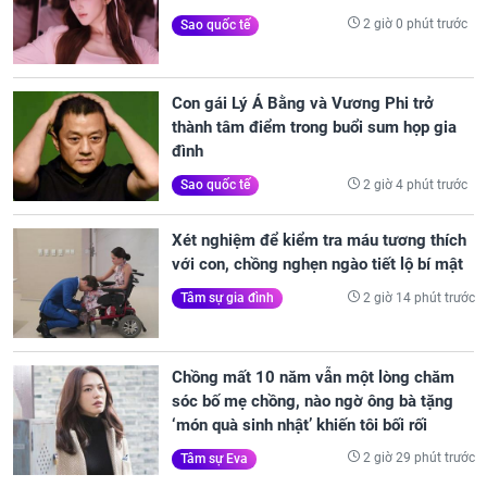
2 giờ 0 phút trước
Sao quốc tế
Con gái Lý Á Bằng và Vương Phi trở
thành tâm điểm trong buổi sum họp gia
đình
2 giờ 4 phút trước
Sao quốc tế
Xét nghiệm để kiểm tra máu tương thích
với con, chồng nghẹn ngào tiết lộ bí mật
2 giờ 14 phút trước
Tâm sự gia đình
Chồng mất 10 năm vẫn một lòng chăm
sóc bố mẹ chồng, nào ngờ ông bà tặng
‘món quà sinh nhật’ khiến tôi bối rối
2 giờ 29 phút trước
Tâm sự Eva