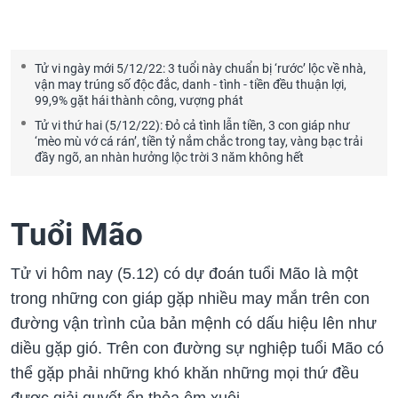
Tử vi ngày mới 5/12/22: 3 tuổi này chuẩn bị ‘rước’ lộc về nhà,
vận may trúng số độc đắc, danh - tình - tiền đều thuận lợi,
99,9% gặt hái thành công, vượng phát
Tử vi thứ hai (5/12/22): Đỏ cả tình lẫn tiền, 3 con giáp như
‘mèo mù vớ cá rán’, tiền tỷ nắm chắc trong tay, vàng bạc trải
đầy ngõ, an nhàn hưởng lộc trời 3 năm không hết
Tuổi Mão
Tử vi hôm nay (5.12) có dự đoán tuổi Mão là một
trong những con giáp gặp nhiều may mắn trên con
đường vận trình của bản mệnh có dấu hiệu lên như
diều gặp gió. Trên con đường sự nghiệp tuổi Mão có
thể gặp phải những khó khăn những mọi thứ đều
được giải quyết ổn thỏa êm xuôi.