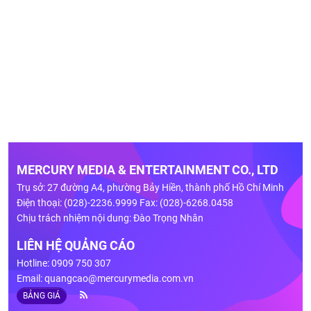
MERCURY MEDIA & ENTERTAINMENT CO., LTD
Trụ sở: 27 đường A4, phường Bảy Hiền, thành phố Hồ Chí Minh
Điện thoại: (028)-2236.9999 Fax: (028)-6268.0458
Chịu trách nhiệm nội dung: Đào Trọng Nhân
LIÊN HỆ QUẢNG CÁO
Hotline: 0909 750 307
Email:
quangcao@mercurymedia.com.vn
BẢNG GIÁ