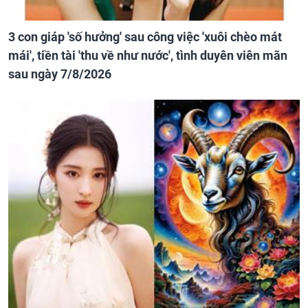
3 con giáp 'số hưởng' sau công việc 'xuôi chèo mát
mái', tiền tài 'thu về như nước', tình duyên viên mãn
sau ngày 7/8/2026