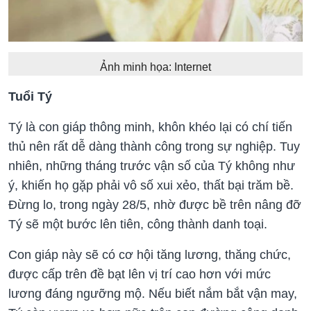
Ảnh minh họa: Internet
Tuổi Tý
Tý là con giáp thông minh, khôn khéo lại có chí tiến
thủ nên rất dễ dàng thành công trong sự nghiệp. Tuy
nhiên, những tháng trước vận số của Tý không như
ý, khiến họ gặp phải vô số xui xẻo, thất bại trăm bề.
Đừng lo, trong ngày 28/5, nhờ được bề trên nâng đỡ
Tý sẽ một bước lên tiên, công thành danh toại.
Con giáp này sẽ có cơ hội tăng lương, thăng chức,
được cấp trên đề bạt lên vị trí cao hơn với mức
lương đáng ngưỡng mộ. Nếu biết nắm bắt vận may,