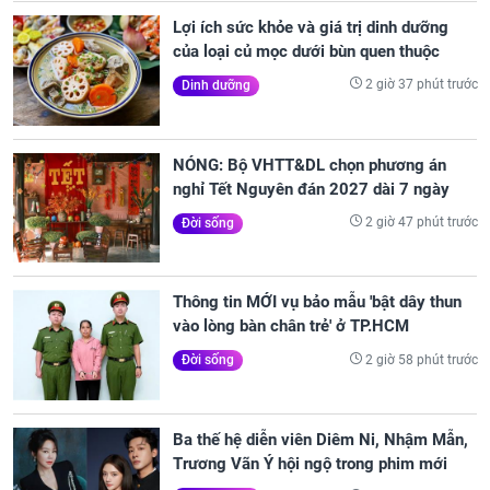
Lợi ích sức khỏe và giá trị dinh dưỡng
của loại củ mọc dưới bùn quen thuộc
2 giờ 37 phút trước
Dinh dưỡng
NÓNG: Bộ VHTT&DL chọn phương án
nghỉ Tết Nguyên đán 2027 dài 7 ngày
2 giờ 47 phút trước
Đời sống
Thông tin MỚI vụ bảo mẫu 'bật dây thun
vào lòng bàn chân trẻ' ở TP.HCM
2 giờ 58 phút trước
Đời sống
Ba thế hệ diễn viên Diêm Ni, Nhậm Mẫn,
Trương Vãn Ý hội ngộ trong phim mới