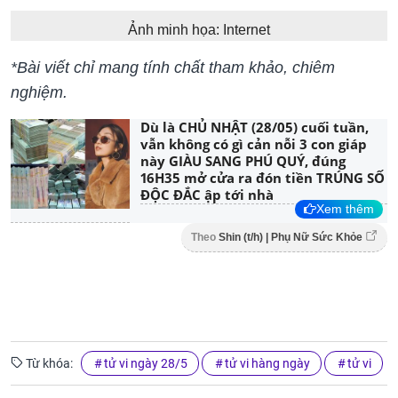
Ảnh minh họa: Internet
​​​​*Bài viết chỉ mang tính chất tham khảo, chiêm
nghiệm.
Dù là CHỦ NHẬT (28/05) cuối tuần,
vẫn không có gì cản nỗi 3 con giáp
này GIÀU SANG PHÚ QUÝ, đúng
16H35 mở cửa ra đón tiền TRÚNG SỐ
ĐỘC ĐẮC ập tới nhà
Xem thêm
Theo
Shin (t/h) | Phụ Nữ Sức Khỏe
Từ khóa:
tử vi ngày 28/5
tử vi hàng ngày
tử vi