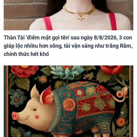
Thần Tài 'điểm mặt gọi tên' sau ngày 8/8/2026, 3 con
giáp lộc nhiều hơn sông, tài vận sáng như trăng Rằm,
chính thức hết khổ