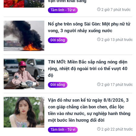
vận trình khai sáng
2 giờ 7 phút trước
Tâm linh - Tử vi
Nổ ghe trên sông Sài Gòn: Một phụ nữ tử
vong, 3 người nhảy xuống nước
2 giờ 13 phút trước
Đời sống
TIN MỚI: Miền Bắc sắp nắng nóng diện
rộng, nhiệt độ ngoài trời có thể vượt 40
độ
2 giờ 17 phút trước
Đời sống
Vận đỏ như son kể từ ngày 8/8/2026, 3
con giáp chẳng cần bon chen, đắc lộc
tiền vào như nước, sự nghiệp hanh thông
một bước lên hương đổi đời
2 giờ 22 phút trước
Tâm linh - Tử vi