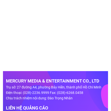
MERCURY MEDIA & ENTERTAINMENT CO., LTD
Trụ sở: 27 đường A4, phường Bảy Hiền, thành phố Hồ Chí Minh
Điện thoại: (028)-2236.9999 Fax: (028)-6268.0458
Chịu trách nhiệm nội dung: Đào Trọng Nhân
LIÊN HỆ QUẢNG CÁO