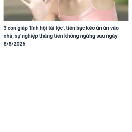
3 con giáp 'lĩnh hội tài lộc', tiền bạc kéo ùn ùn vào
nhà, sự nghiệp thăng tiến không ngừng sau ngày
8/8/2026