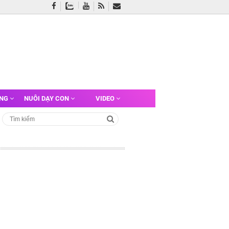
ỠNG
NUÔI DẠY CON
VIDEO