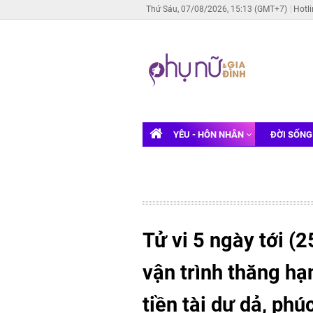
Thứ Sáu, 07/08/2026, 15:13 (GMT+7)
Hotl
YÊU - HÔN NHÂN
ĐỜI SỐN
Tử vi 5 ngày tới (2
vận trình thăng hạ
tiền tài dư dả, phú