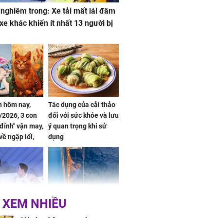
 nghiêm trong: Xe tải mất lái đâm
 xe khác khiến ít nhất 13 người bị
 hôm nay,
Tác dụng của cải thảo
/2026, 3 con
đối với sức khỏe và lưu
 đỉnh" vận may,
ý quan trọng khi sử
về ngập lối,
dụng
ấm no, tình
n mãn
 XEM NHIỀU
n vợ giấu
Ngư dân mất tích đã