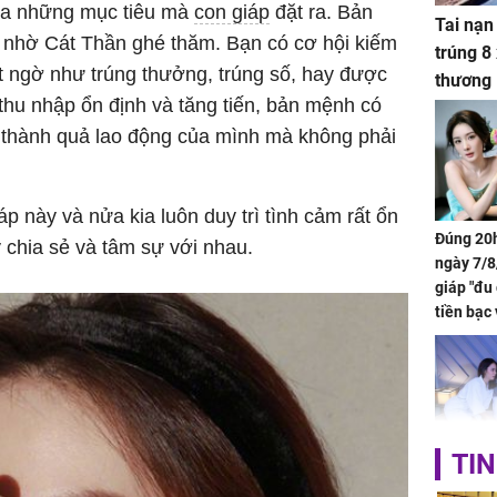
của những mục tiêu mà
con giáp
đặt ra. Bản
Tai nạn
 nhờ Cát Thần ghé thăm. Bạn có cơ hội kiếm
trúng 8
t ngờ như trúng thưởng, trúng số, hay được
thương
thu nhập ổn định và tăng tiến, bản mệnh có
thành quả lao động của mình mà không phải
p này và nửa kia luôn duy trì tình cảm rất ổn
Đúng 20h
 chia sẻ và tâm sự với nhau.
ngày 7/8
giáp "đu
tiền bạc 
đón lộc 
tiền viê
TIN
Phát hiệ