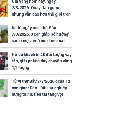
ừng có chồng,
được tìm thấy còn
Giá vàng hôm nay, ngày
ly hôn nhưng
sống sau 26 ngày lênh
7/8/2026: Quay đầu giảm
khi nghe mẹ
đênh trên biển Thái
nhưng vẫn cao hơn thế giới trên
g câu này
Bình Dương
7 triệu đồng
Kể từ ngày mai, thứ Sáu
7/8/2026, 3 con giáp 'số hưởng'
sau công việc 'xuôi chèo mát
iệt lên tiếng
mái', tiền tài 'thu về như nước',
ồn thay tim,
tình duyên viên mãn
Nữ du khách bị 28 đối tượng vây
hứng minh sức
ráp, giật phăng dây chuyền vàng
1,1 lượng
Tử vi thứ Bảy 8/8/2026 ocủa 12
con giáp: Dần - Dậu sự nghiệp
hưng thịnh, tiền tài tăng vọt,
Mão - Thân công việc bất trắc,
tiền mất tật mang