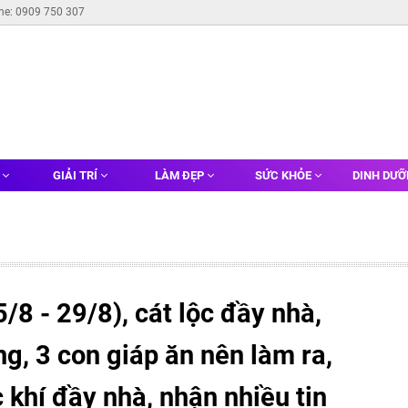
ine: 0909 750 307
G
GIẢI TRÍ
LÀM ĐẸP
SỨC KHỎE
DINH DƯ
5/8 - 29/8), cát lộc đầy nhà,
ng, 3 con giáp ăn nên làm ra,
c khí đầy nhà, nhận nhiều tin