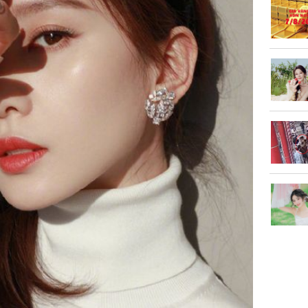
chuyện t
tôi đòi 
sững sờ 
tôi buôn
Lý Liên K
sau tin đ
cởi áo c
khỏe