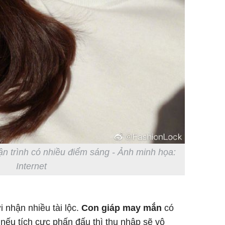
vận trình có nhiều điểm sáng - Ảnh minh họa:
Internet
i nhận nhiều tài lộc.
Con giáp may mắn
có
 nếu tích cực phấn đấu thì thu nhập sẽ vô